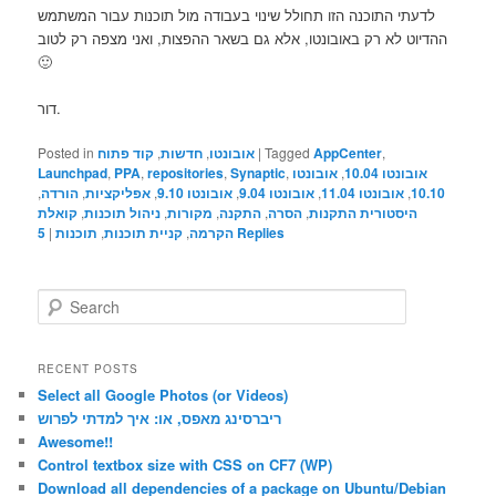
לדעתי התוכנה הזו תחולל שינוי בעבודה מול תוכנות עבור המשתמש
ההדיוט לא רק באובונטו, אלא גם בשאר ההפצות, ואני מצפה רק לטוב
🙂
דור.
,
AppCenter
Tagged
|
אובונטו
,
חדשות
,
קוד פתוח
Posted in
אובונטו 10.04
,
אובונטו
,
Synaptic
,
repositories
,
PPA
,
Launchpad
10.10
,
אובונטו 11.04
,
אובונטו 9.04
,
אובונטו 9.10
,
אפליקציות
,
הורדה
,
היסטורית התקנות
,
הסרה
,
התקנה
,
מקורות
,
ניהול תוכנות
,
קואלת
Replies
הקרמה
,
קניית תוכנות
,
תוכנות
|
5
S
e
a
r
RECENT POSTS
c
Select all Google Photos (or Videos)
h
ריברסינג מאפס, או: איך למדתי לפרוש
Awesome!!
Control textbox size with CSS on CF7 (WP)
Download all dependencies of a package on Ubuntu/Debian