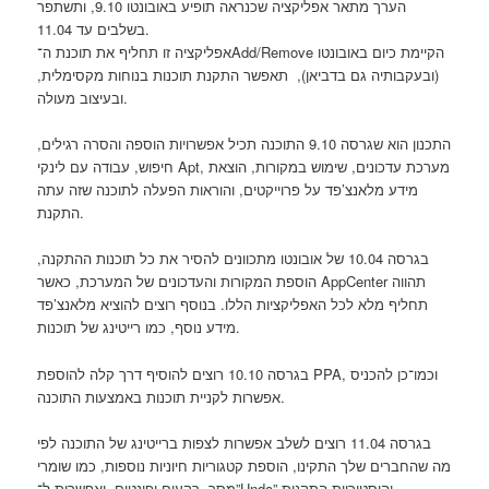
הערך מתאר אפליקציה שכנראה תופיע באובונטו 9.10, ותשתפר
בשלבים עד 11.04.
אפליקציה זו תחליף את תוכנת ה־Add/Remove הקיימת כיום באובונטו
(ובעקבותיה גם בדביאן), תאפשר התקנת תוכנות בנוחות מקסימלית,
ובעיצוב מעולה.
התכנון הוא שגרסה 9.10 התוכנה תכיל אפשרויות הוספה והסרה רגילים,
חיפוש, עבודה עם לינקי Apt, מערכת עדכונים, שימוש במקורות, הוצאת
מידע מלאנצ’פד על פרוייקטים, והוראות הפעלה לתוכנה שזה עתה
התקנת.
בגרסה 10.04 של אובונטו מתכוונים להסיר את כל תוכנות ההתקנה,
הוספת המקורות והעדכונים של המערכת, כאשר AppCenter תהווה
תחליף מלא לכל האפליקציות הללו. בנוסף רוצים להוציא מלאנצ’פד
מידע נוסף, כמו רייטינג של תוכנות.
בגרסה 10.10 רוצים להוסיף דרך קלה להוספת PPA, וכמו־כן להכניס
אפשרות לקניית תוכנות באמצעות התוכנה.
בגרסה 11.04 רוצים לשלב אפשרות לצפות ברייטינג של התוכנה לפי
מה שהחברים שלך התקינו, הוספת קטגוריות חיוניות נוספות, כמו שומרי
מסך, רקעים ופונטים, ואפשרות ל־”Undo” והיסטוריית התקנות.