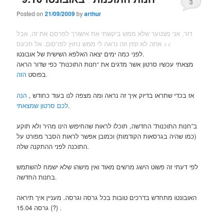
3
Posted on
21/09/2009
by
arthur
דור, אני מצטער שלא ממש ביקשתי את אישורך לפרסם את זה, אבל
אתה לא זמין וזה נראה לי ממש נחוץ לפרסום. אל תכעס ><
לפני כמה ימים יצאה האלפא השישית של אובונטו.
מצאתי עכשיו סרטון אשר מדגים את “חנות התוכנות” כפי שדור הראה
הזה.
בפוסט
אז בכדי שתראו בדיוק איך זה נראה ומה מצפה לנו בעוד כחודש ,
הנה
.
לכם סרטון שמצאתי
ב”חנות התוכנות” החדשה, תוכלו לראות שהחיפוש הינו מהיר ולא תוקע
(כמו שהיה בגרסאות הקודמות) וכמובן אפשר לראות הסבר מפורט על
התוכנה לפני ההתקנה שלה.
לפי דעתי זה פשוט הישג מרשים מאוד ואין מישהו שלא ישמח להשתמש
בחנות החדשה.
האובונטו מתחדש בדרכים טובות בכל גרסה וגרסה. מעניין איך תיראה
גרסה 15.04 (?) .