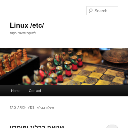
Skip
Skip
to
to
Sear
primary
secondary
content
content
Linux /etc/
לינוקס ושאר ירקות
Main
Home
Contact
menu
TAG ARCHIVES:
תקלה בבלוג
שגיאה בבלוג ופיתרון