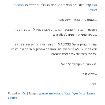
גוגל קרא בקול: מה הבעיה?! יא חסר השכלה! תסתכל על
התוצאה
השנייה
!
הסתכלתי. ששש…איזה שקט…
התברר לי שהבעיה נגרמה בעקבות נסיון להתקנת התוסף “google
analytics”. כנראה שאני ארד ממנו.
הפיתרון היה למחוק את התיקייה _MACOSX שהייתה בתיקייה של
הפאגינים. אני לא בטוח איך לא שמתי לב שהתיקייה הייתה שם, דווקא
בדקתי כשראיתי את הודעת השגיאה.
נו – טוב, העיקר שהכל פועל.
שבוע טוב –
דור.
Posted in
כללי
|
Tagged
google analytics
,
תקלה בבלוג
,
גוגל
|
Leave
a reply