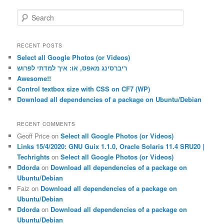
S
e
a
r
RECENT POSTS
c
Select all Google Photos (or Videos)
h
ריברסינג מאפס, או: איך למדתי לפרוש
Awesome!!
Control textbox size with CSS on CF7 (WP)
Download all dependencies of a package on Ubuntu/Debian
RECENT COMMENTS
Geoff Price
on
Select all Google Photos (or Videos)
Links 15/4/2020: GNU Guix 1.1.0, Oracle Solaris 11.4 SRU20 |
Techrights
on
Select all Google Photos (or Videos)
Ddorda
on
Download all dependencies of a package on
Ubuntu/Debian
Faiz
on
Download all dependencies of a package on
Ubuntu/Debian
Ddorda
on
Download all dependencies of a package on
Ubuntu/Debian