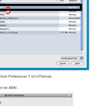
1. קליק ימני על הדוק , בחירה בDock Preferences וניווט לThemes.
3.ניווט לתיקייה Mac4Lin_v1.0 ואז אל AWN .