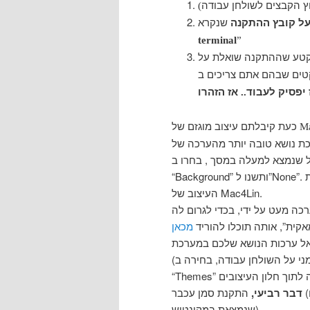
וץ הקבצים לשולחן עבודה
על קובץ ההתקנה
terminal
”
קטע שההתקנה שואלת על
ים שבהם אתם צריכים ב
 יפסיק לעבוד
..
כעת קיבלתם עיצוב מוגזם של
M
 במסך , בחרו ב”Properties” , לכו ללשונית
“Background” ותשנו ל”None”. הפעולה תסדר את התפריט שהפך למכוער בעקבות התקנת
העיצוב של Mac4Lin.
ה מעט על ידי, בכדי לגרום לה
אקית”, אותה תוכלו להוריד
מכאן
 אל ערכות הנושא שלכם במערכת
(קליק ימני על השולחן עבודה, בחירה ב”Change Desktop Background” , בחירה בלשונית
דבר רביעי,
התקנת סמן עכבר (ערכת העכבר שמגיעה עם Mac4Lin אינה הערכה המקורית
שנמצאת במקינטוש).