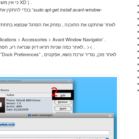
אני ממליץ על AWN (כי אין משהו יותר טוב XD ) .
sudo apt-get install avant-window-
בכדי להתקין את הדוק, נכנס למסוף ונרדשום שם “
לאחר שהתקנו את התוכנה , נמחק את הסרגל שנמצא בתחתי
ניכנס לAWN ע”י לחיצה על ‘lications > Accessories > Avant Window Navigator
לאחר כמה שניות תראו דוק שנראה רע, חסר אייקונים ובעל צבע שחור מזעזע.. >< .
נ