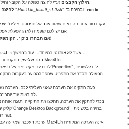
חילוץ הקבצים
ע
י לחיצה כפולה על הקובץ וחיל
“
(
).
ובחירה ב־
שנקרא
לחיצה 
“
Mac4Lin_Install_v1.0.sh
”
“
run in
עקבו טוב אחר ההוראות שמופיעות ואל תפספסו מילים
יש 
!
אם יש לכם קופמיז
לא
הפעלת אפקט
n (
)
.
אז הזהרו!
אם תבחרו ב
כן
הקומפיז
‘ ,
‘
אשר לא אותנטי במיוחד… עוד בהמשך…
ac4Lin
התקנת ערכת נושא טובה יותר מהערכה של Mac4Lin.
דבר שלישי,
לחצו עם מקש ימני על הפאנל שנמצא למעלה
כעת התקינו את הערכה שאני העליתי לכם. הערכה נערכ
.
להיראות עוד יותר “מ
בכדי להתקין את הערכה, תחלצו את התיקייה ותגגרו אותה
“Themes” וגרירה לתוך חלון העיצובים).