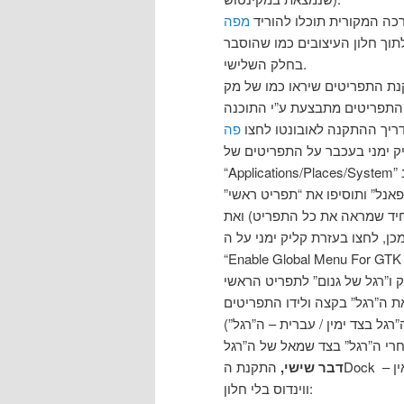
כה המקורית תוכלו להוריד
מפה
תוך חלון העיצובים כמו שהוסבר
בחלק השלישי.
ריך ההתקנה לאובונטו לחצו
פה
ק ימני בעכבר על התפריטים של
אנל” ותוסיפו את “תפריט ראשי”
 בעזרת קליק ימני על הGlobalMenu ותבחרו בPreferences . שם תסמנו את
(אנגלית – ה”רגל” בצד שמאל בקצה והתפריטים קצת אחרי ה”רגל בצד ימין / עברית – ה”רגל”
דבר שישי,
התקנת הDock – אין מאק בלי דוק (סרגל האייקונים בתחתית המסך) כמו שאין
ווינדוס בלי חלון: