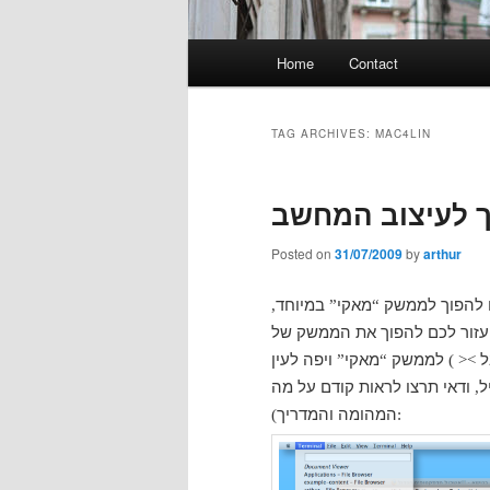
Main
Home
Contact
menu
TAG ARCHIVES:
MAC4LIN
ך לעיצוב המחשב
Posted on
31/07/2009
by
arthur
 להפוך לממשק
מאקי
במיוחד
,
”
“
יעזור לכם להפוך את הממשק של
ל
לממשק
מאקי
ויפה לעין
”
“
>< )
ל
ודאי תרצו לראות קודם על מה
,
המהומה והמדריך
):