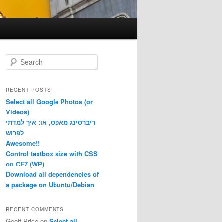
S
e
a
r
RECENT POSTS
c
Select all Google Photos (or
h
Videos)
ריברסינג מאפס, או: איך למדתי
לפרוש
Awesome!!
Control textbox size with CSS
on CF7 (WP)
Download all dependencies of
a package on Ubuntu/Debian
RECENT COMMENTS
Geoff Price
on
Select all