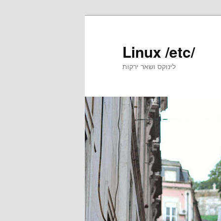
Skip
Skip
to
to
primary
secondary
Linux /etc/
content
content
לינוקס ושאר ירקות