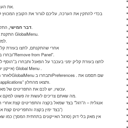
.
את הער
בכדי להתקין את הערכה, עליכם לגרור את הקובץ המכווץ ל
התקנת התפריטים שיראו כמו של מק.
דבר חמישי,
התקנת התפריטים מתבצעת ע”י התוכנה GlobalMenu.
.
למד
אחרי שהתקנתם, לחצו בעזרת קלי
“Applications/Places/System” ובחרו ב”Remove from Panel”.
לחצו בעזרת קליק ימני בעכבר על הפאנל ותבחרו ב”הוסף לפ
(אייקון יחיד שמראה את כל התפריט) ואת Global Menu .
לאחר מכן, לחצו
“Enable Global Menu For GTK applications” ותצאו מהחלון.
עכשיו, יש לכם את התפריטים של מאק ו”רגל של גנום” לתפריט הראשי.
מה שאתם צריכים לעשות זה פשוט למקם את ה”רגל” בקצה ולידו התפריטים.
בצד ימין בקצה והתפריטים קצת אחרי ה”רגל” בצד שמאל של ה”רגל”)