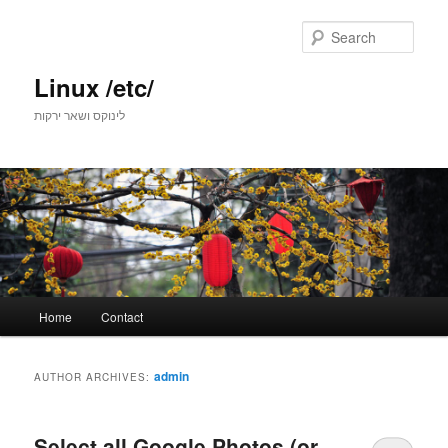
Skip
Skip
to
to
Sear
primary
secondary
content
content
Linux /etc/
לינוקס ושאר ירקות
Main
Home
Contact
menu
admin
AUTHOR ARCHIVES:
Select all Google Photos (or