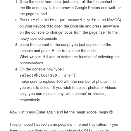
Grab the code from
here
. just select all the the content of
the file and copy it. then browse Google Photos and wait for
the page to load.
Press
(or
on MacOS)
Ctrl+Shift+J
Command+Shift+J
on your keyboard to open the Console and press anywhere
on the console to change focus from the page itself to the
newly opened console
paste the content of the script you just copied into the
console and press Enter to execute the code.
What we just did was to define the function of selecting the
photos/videos.
On the console now type :
selectPhotos(300, 'any');
make sure to replace 300 with the number of photos limit
you want to select. if you wish to select photos or videos
only, you can replace ‘any’ with ‘photos’ or ‘videos’,
respectively.
Now just press Enter again and let the magic (code) begin 🙂
I really hoped I saved some people’s time and frustration. If you
have any questions on how the code works i’d be happy to