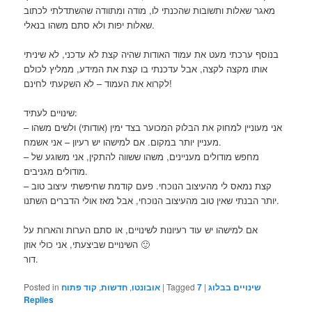
מאגר שאלות ותשובות שהכנתי לו, מודה ומתוודה שהשתדלתי לכתוב
שאלות יפות ולא סתם משהו בנאלי.
בנוסף ערכתי מעט את עמוד האודות שהיה קצת לא עדכני, לא שיניתי
אותו מקצה לקצה, אבל עדכנתי בו קצת את המידע, ממליץ לכולם
לקרוא את העמוד – לא השקעתי לחינם!
שינויים לעתיד:
– אני מעוניין למחוק את הבלוק המכוער בצד ימין (אודותי) ולשים משהו
מעניין יותר במקום. אם למישהו יש רעיון – אני אשמח.
– מחפש מודולים מעניינים, משהו ששווה להתקין, אני משוגע של
מודולים מגניבים.
– קצת נמאס לי מהעיצוב הנוכחי. פעם קודמת שחיפשתי עיצוב טוב
יותר הבנתי שאין טוב מהעיצוב הנוכחי, אבל מאז אולי הדברים השתנו.
אם למישהו יש עוד רעיונות לשינויים, או סתם הערות והארות על
השינויים שביצעתי, אני כולי אוזן 🙂
דור.
Posted in
קוד פתוח
,
חדשות
,
אובונטו
|
Tagged
7
|
שינויים בבלוג
Replies