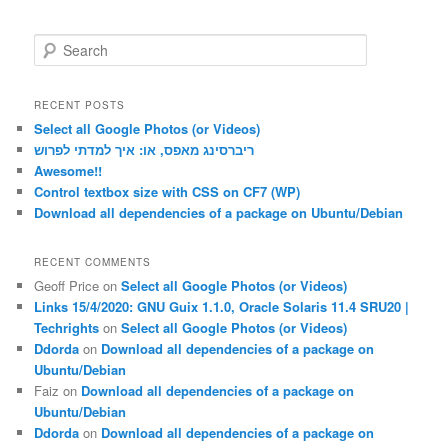
S
e
a
r
RECENT POSTS
c
Select all Google Photos (or Videos)
h
ריברסינג מאפס, או: איך למדתי לפרוש
Awesome!!
Control textbox size with CSS on CF7 (WP)
Download all dependencies of a package on Ubuntu/Debian
RECENT COMMENTS
Geoff Price
on
Select all Google Photos (or Videos)
Links 15/4/2020: GNU Guix 1.1.0, Oracle Solaris 11.4 SRU20 |
Techrights
on
Select all Google Photos (or Videos)
Ddorda
on
Download all dependencies of a package on
Ubuntu/Debian
Faiz
on
Download all dependencies of a package on
Ubuntu/Debian
Ddorda
on
Download all dependencies of a package on