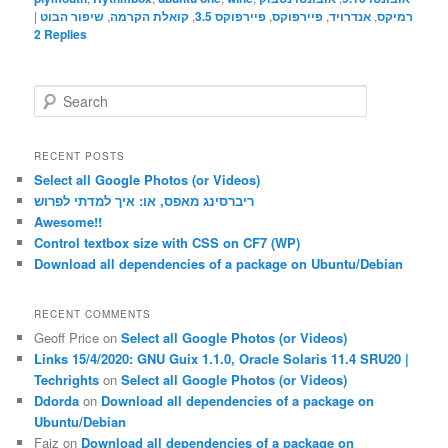
רמיקס
,
אנדרויד
,
פיירפוקס
,
פיירפוקס 3.5
,
קואלת הקרמה
,
שיפור הבוט
|
2
Replies
S
e
a
r
RECENT POSTS
c
Select all Google Photos (or Videos)
h
ריברסינג מאפס, או: איך למדתי לפרוש
Awesome!!
Control textbox size with CSS on CF7 (WP)
Download all dependencies of a package on Ubuntu/Debian
RECENT COMMENTS
Geoff Price
on
Select all Google Photos (or Videos)
Links 15/4/2020: GNU Guix 1.1.0, Oracle Solaris 11.4 SRU20 |
Techrights
on
Select all Google Photos (or Videos)
Ddorda
on
Download all dependencies of a package on
Ubuntu/Debian
Faiz
on
Download all dependencies of a package on