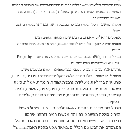
מרכז התוכנות של אובונטו
–
תחליף לתוכנת ההוספה
/
הסרה של תוכניות החלודה
והאיטית
,
המאפשר לעשות את אותן הפעולות
(
ובעתיד אף יותר
)
בצורה נוחה
,
.
פשוטה ומהירה יותר
מנקה המחשב
–
הכלי לניקוי המערכת במנשק חדש
,
חכם יותר בניקוי המחשב
.
מזבל
.
אפקטים ויזואליים
–
אפקטים רבים שופרו ונוספו תוספים רבים
תוכנית שירות הכונן
–
כלי חדש לניטור הכוננים
,
הכלי אף מציע ניהול ואיתחול
.
כוננים
בכדי ליצור
(Pidgin)
תוכנת מסרים מידיים המחליפה את היונה
–
Empathy
GNOME.
אינטגרציה טובה יותר עם
.
זדוניים
PDF
מגן על המערכת מפני קבצי
– Evince
קורא מסמכים משופר
ספרדית
צרפתית
תרגום ל־
25
שפות
–
כולל תמיכה מלאה בתקליטור לשפות
:
,
,
פורטוגזית ברזילאית
איטלקית
גרמנית
שוודית
הונגרית
אנגלית
סינית
,
,
,
,
,
,
פשוטה
רוסית
יפנית
הולנדית
פורטוגזית
דנית
פינית
קטלונית
צ
כית
,
‘
,
,
,
,
,
,
,
,
קוריאנית
פולנית
בולגרית
סלובנית
יוונית
סינית מסורתית
גליסית
,
,
,
,
,
,
ובסקית
.
וטכנולוגיות מודרניות נוספות
הוחלפה ב־
ניהול חשמל
– HAL
udev
לניהול סוללת מחשב טובה יותר
מקשים חמים והתקני איחסון
,
.
דרייבר הוידאו
תמיכה טובה יותר עבור כרטיסים גרפיים של
Intel
–
המשפרים את הביצועים הכלליים
ו־
מספק האצת
של
Intel
UXA
KMS,