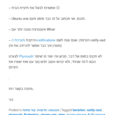
– אפשרות לנעול את תיקיית הבית 🙂
– Ubuntu one תכנס. אני אכתוב על זה כבר פוסט פעם.
– אינטגרציה טובה יותר עם Wine!
הקיימת, שגם עונה לשם notify-osd
מערכת ה-notifications
– הרחבת
(מעניין איך כבר אפשר להרחיב את זה)
לא תכנס בסופו של דבר, מכיוון וזה יגזור מ-“שיפור
Plymouth
לצערנו
הבוט ל-10 שניות”, ולא יכניסו עיצוב חדש (אך עם זאת ישפרו את
הקיים).
.
מחכה בקוצר רוח,
דור.
,
notify-osd
,
banshee
Tagged
|
אובונטו
,
חדשות
,
קוד פתוח
Posted in
אובונטו 9.10
,
אובונטו נטבוק
,
wine
,
ubuntu one
,
Rythmbox
,
plymouth