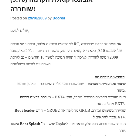
שוחררה!
Posted on
29/10/2009
by
Ddorda
,
שלום לכולם
אני שמח לספר על שיחרורה
RC,
גרסת בטא וגרסת
לאחר שש גרסאות אלפה
,
של אובונטו
9.10,
הלא היא קואלת הקרמה
,
ששוחררה היום
–
ה־
29
באוקטובר
2009
וזמינה להורדה
.
לגרסה זו תהיה תמיכה למשך
18
חודשים
–
גם לגרסת
.
השרת וגם לגרסה השולחנית
:
החידושים בגרסה הזו
שיפור זמני עליית המערכת
–
שוב שופרו זמני עליית המערכת
–
באופן מורגש
.
מאוד
הינה מערכת הקבצים כברירת־מחדל
,
והיא
– EXT4
מערכת קבצים חדשה
EXT3.
מחליפה את
שהייתה בשימוש זמן רב
,
GRUB
מחליפה את
– GRUB2
חדש
Boot loader
EXT4.
בכדי להתאים ל־
הנוכחי שופץ וכרגע הוא חלק ונראה טוב
Usplash
חדש
–
ה־
Boot Splash
עיצוב
.
יותר