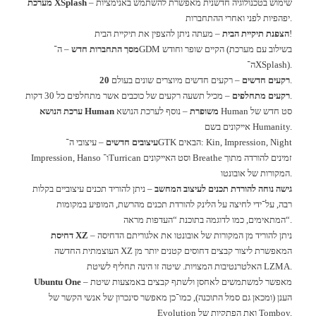
שימוש בטכנולוגיה חדשנית מאפשרת להשתמש באנימציות
–
XSplash
מערכת
.
יפהפיות לפני ואחרי ההתחברות
!
הצפנת תיקיית הבית
–
מעתה ניתן להצפין את תיקיית הבית
בשילוב עם מערכת
(
הקיים שופר וחודש
GDM
מסך התחברות חדש
–
ה־
XSplash).
ה־
.
רקעים חדשים
–
רקעים חדשים מיוצרים שונים בעולם
20
.
רקעים מתחלפים
–
מכיל תשעה רקעים של כוכבים אשר מתחלפים כל
30
דקות
סט חדש של
Human
נוסף לערכת הנושא
משופרת
–
Human
ערכת הנושא
Humanity.
אייקונים בשם
: Kin, Impression, Night
הבאים
GTK
עיצובים חדשים
–
עיצובי ה־
זמינים להורדה מתוך
Breathe
וסט האייקונים
Turrican
ו־
Impression, Hanso
.
המקורות של אובונטו
גישה נוחה להורדת תכנים לעיצוב המחשב
–
ניתן להוריד תכנים עיצוביים בקלות
רבה
,
על־ידי לחיצה על הלינק להורדת תכנים מהרשת
,
המופיע במקומות
“.
המתאימים
,
כמו לדוגמה בתוכנת
“
העדפות מראה
ניתן להוריד מן המקורות של אובונטו את אלגוריתם הדחיסה
–
XZ
דחיסת
המאפשרת ליצור קבצים דחוסים קטנים יותר מן
XZ
העוצמתית החדשה
LZMA.
שיטה זו הינה תחליף לשיטת
האלטרנטיבות המצויות
.
מאפשר למשתמשים לאחסן ולשתף קבצים באמצעות שיטת
–
Ubuntu One
הענן
(
ומכאן גם סמל התוכנה
),
כמו־כן מאפשר סינכרון של אנשי הקשר של
Tomboy.
ואת הפתקיות של
Evolution