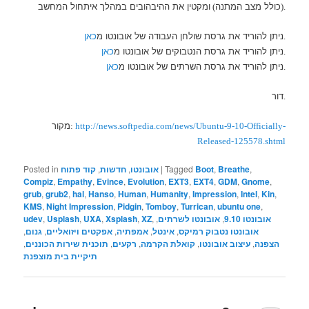
כולל מצב המתנה
ומקטין את ההיבהובים במהלך איתחול המחשב
)
(
.
ניתן להוריד את גרסת שולחן העבודה של אובונטו מ
כאן
.
ניתן להוריד את גרסת הנטבוקים של אובונטו מ
כאן
.
ניתן להוריד את גרסת השרתים של אובונטו מ
כאן
.
דור
.
מקור
:
http://news.softpedia.com/news/Ubuntu-9-10-Officially-
Released-125578.shtml
,
Breathe
,
Boot
Tagged
|
אובונטו
,
חדשות
,
קוד פתוח
Posted in
Compiz
,
Empathy
,
Evince
,
Evolution
,
EXT3
,
EXT4
,
GDM
,
Gnome
,
grub
,
grub2
,
hal
,
Hanso
,
Human
,
Humanity
,
Impression
,
Intel
,
Kin
,
KMS
,
Night Impression
,
Pidgin
,
Tomboy
,
Turrican
,
ubuntu one
,
אובונטו 9.10
,
אובונטו לשרתים
,
,
XZ
,
Xsplash
,
UXA
,
Usplash
,
udev
אובונטו נטבוק רמיקס
,
אינטל
,
אמפתיה
,
אפקטים ויזואליים
,
גנום
,
הצפנה
,
עיצוב אובונטו
,
קואלת הקרמה
,
רקעים
,
תוכנית שירות הכוננים
,
תיקיית בית מוצפנת