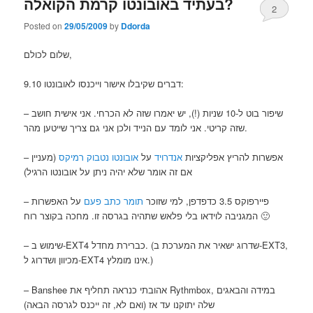
בעתיד באובונטו קרמת הקואלה?
2
Posted on
29/05/2009
by
Ddorda
שלום לכולם,
דברים שקיבלו אישור וייכנסו לאובונטו 9.10:
– שיפור בוט ל-10 שניות (!), יש יאמרו שזה לא הכרחי. אני אישית חושב
שזה קריטי. אני לומד עם הנייד ולכן אני גם צריך שייטען מהר.
– אפשרות להריץ אפליקציות
אנדרויד
על
אובונטו נטבוק רמיקס
(מעניין
אם זה אומר שלא יהיה ניתן על אובונטו הרגיל)
– פיירפוקס 3.5 כדפדפן, למי שזוכר
תומר כתב פעם
על האפשרות
המגניבה לוידאו בלי פלאש שתהיה בגרסה זו. מחכה בקוצר רוח 🙂
– שימוש ב-EXT4 כברירת מחדל. (שדרוג ישאיר את המערכת ב-EXT3,
מכיוון ושדרוג ל-EXT4 אינו מומלץ.)
– Banshee אהובתי כנראה תחליף את Rythmbox, במידה והבאגים
שלה יתוקנו עד אז (ואם לא, זה ייכנס לגרסה הבאה)