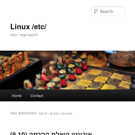
Skip
Skip
to
to
Sear
primary
secondary
content
content
Linux /etc/
לינוקס ושאר ירקות
Main
Home
Contact
menu
אובונטו נטבוק רמיקס
TAG ARCHIVES:
אובונטו קואלת הקרמה (9.10)