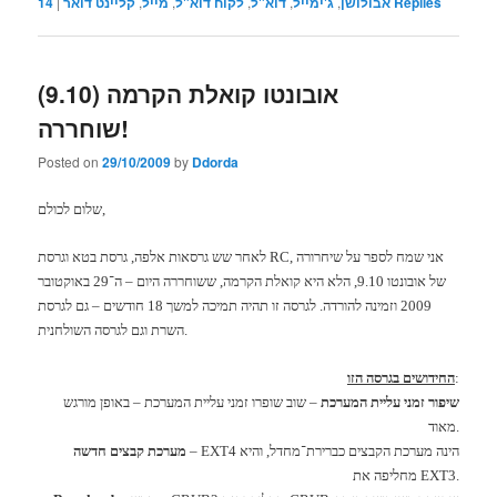
Replies
אבולושן
,
ג'ימייל
,
דוא"ל
,
לקוח דוא"ל
,
מייל
,
קליינט דואר
|
14
אובונטו קואלת הקרמה (9.10)
שוחררה!
Posted on
29/10/2009
by
Ddorda
,
שלום לכולם
אני שמח לספר על שיחרורה
RC,
גרסת בטא וגרסת
לאחר שש גרסאות אלפה
,
של אובונטו
9.10,
הלא היא קואלת הקרמה
,
ששוחררה היום
–
ה־
29
באוקטובר
2009
וזמינה להורדה
.
לגרסה זו תהיה תמיכה למשך
18
חודשים
–
גם לגרסת
.
השרת וגם לגרסה השולחנית
:
החידושים בגרסה הזו
שיפור זמני עליית המערכת
–
שוב שופרו זמני עליית המערכת
–
באופן מורגש
.
מאוד
הינה מערכת הקבצים כברירת־מחדל
,
והיא
– EXT4
מערכת קבצים חדשה
EXT3.
מחליפה את