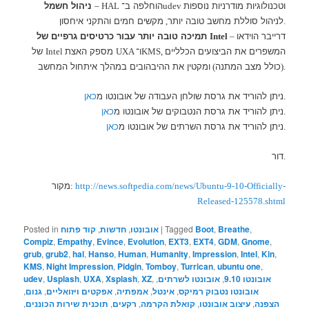
וטכנולוגיות מודרניות נוספות
הוחלפה ב־
ניהול חשמל
– HAL
udev
לניהול סוללת מחשב טובה יותר
מקשים חמים והתקני איחסון
,
.
דרייבר הוידאו
תמיכה טובה יותר עבור כרטיסים גרפיים של
Intel
–
המשפרים את הביצועים הכלליים
ו־
מספק האצת
של
Intel
UXA
KMS,
כולל מצב המתנה
ומקטין את ההיבהובים במהלך איתחול המחשב
)
(
.
ניתן להוריד את גרסת שולחן העבודה של אובונטו מ
כאן
.
ניתן להוריד את גרסת הנטבוקים של אובונטו מ
כאן
.
ניתן להוריד את גרסת השרתים של אובונטו מ
כאן
.
דור
.
מקור
:
http://news.softpedia.com/news/Ubuntu-9-10-Officially-
Released-125578.shtml
,
Breathe
,
Boot
Tagged
|
אובונטו
,
חדשות
,
קוד פתוח
Posted in
Compiz
,
Empathy
,
Evince
,
Evolution
,
EXT3
,
EXT4
,
GDM
,
Gnome
,
grub
,
grub2
,
hal
,
Hanso
,
Human
,
Humanity
,
Impression
,
Intel
,
Kin
,
KMS
,
Night Impression
,
Pidgin
,
Tomboy
,
Turrican
,
ubuntu one
,
אובונטו 9.10
,
אובונטו לשרתים
,
,
XZ
,
Xsplash
,
UXA
,
Usplash
,
udev
אובונטו נטבוק רמיקס
,
אינטל
,
אמפתיה
,
אפקטים ויזואליים
,
גנום
,
הצפנה
,
עיצוב אובונטו
,
קואלת הקרמה
,
רקעים
,
תוכנית שירות הכוננים
,