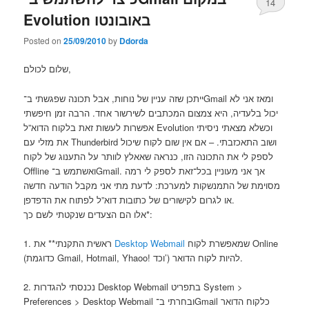
14
Evolution באובונטו
Posted on
25/09/2010
by
Ddorda
שלום לכולם,
ייתכן שזה עניין של נוחות, אבל תכונה שפגשתי ב־Gmail ומאז אני לא
יכול בלעדיה, היא צמצום המכתבים לשירשור אחד. הרבה זמן חיפשתי
אפשרות לעשות זאת בלקוח הדוא”ל Evolution וכשלא מצאתי ניסיתי
את מזלי עם Thunderbird ושוב התאכזבתי. – אם אין שום לקוח שיכול
לספק לי את התכונה הזו, כנראה שאאלץ לוותר על התענוג של לקוח
Offline ואשתמש ב־Gmail. אך אני מעוניין בכל־זאת לספק לי רמה
מסוימת של התמנשקות למערכת: לדעת מתי אני מקבל הודעה חדשה
או לגרום לקישורים של כתובות דוא”ל לפתוח את הדפדפן.
אלו הם הצעדים שנקטתי לשם כך*:
שמאפשרת לקוח Online
Desktop Webmail
1. ראשית התקנתי** את
(כדוגמת Gmail, Hotmail, Yhaoo!‎ וכד’) להיות לקוח הדואר.
2. נכנסתי להגדרות Desktop Webmail בתפריט System >
Preferences > Desktop Webmail ובחרתי ב־Gmail כלקוח הדואר