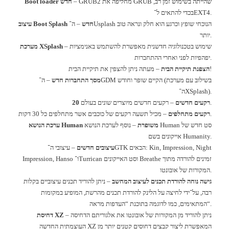
שהייתה בשימוש זמן רב
,
GRUB
מחליפה את
– GRUB2
חדש
Boot loader
EXT4.
בכדי להתאים ל־
הנוכחי שופץ וכרגע הוא חלק ונראה טוב
Usplash
חדש
–
ה־
Boot Splash
עיצוב
.
יותר
שימוש בטכנולוגיה חדשנית מאפשרת להשתמש באנימציות
–
XSplash
מערכת
.
יפהפיות לפני ואחרי ההתחברות
!
הצפנת תיקיית הבית
–
מעתה ניתן להצפין את תיקיית הבית
בשילוב עם מערכת
(
הקיים שופר וחודש
GDM
מסך התחברות חדש
–
ה־
XSplash).
ה־
.
רקעים חדשים
–
רקעים חדשים מיוצרים שונים בעולם
20
.
רקעים מתחלפים
–
מכיל תשעה רקעים של כוכבים אשר מתחלפים כל
30
דקות
סט חדש של
Human
נוסף לערכת הנושא
משופרת
–
Human
ערכת הנושא
Humanity.
אייקונים בשם
: Kin, Impression, Night
הבאים
GTK
עיצובים חדשים
–
עיצובי ה־
זמינים להורדה מתוך
Breathe
וסט האייקונים
Turrican
ו־
Impression, Hanso
.
המקורות של אובונטו
גישה נוחה להורדת תכנים לעיצוב המחשב
–
ניתן להוריד תכנים עיצוביים בקלות
רבה
,
על־ידי לחיצה על הלינק להורדת תכנים מהרשת
,
המופיע במקומות
“.
המתאימים
,
כמו לדוגמה בתוכנת
“
העדפות מראה
ניתן להוריד מן המקורות של אובונטו את אלגוריתם הדחיסה
–
XZ
דחיסת
המאפשרת ליצור קבצים דחוסים קטנים יותר מן
XZ
העוצמתית החדשה