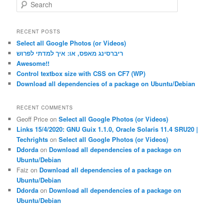
S
e
a
r
RECENT POSTS
c
Select all Google Photos (or Videos)
h
ריברסינג מאפס, או: איך למדתי לפרוש
Awesome!!
Control textbox size with CSS on CF7 (WP)
Download all dependencies of a package on Ubuntu/Debian
RECENT COMMENTS
Geoff Price
on
Select all Google Photos (or Videos)
Links 15/4/2020: GNU Guix 1.1.0, Oracle Solaris 11.4 SRU20 |
Techrights
on
Select all Google Photos (or Videos)
Ddorda
on
Download all dependencies of a package on
Ubuntu/Debian
Faiz
on
Download all dependencies of a package on
Ubuntu/Debian
Ddorda
on
Download all dependencies of a package on
Ubuntu/Debian