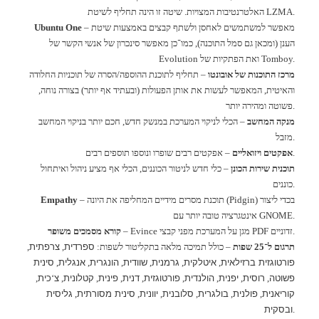
LZMA.
שיטה זו הינה תחליף לשיטת
האלטרנטיבות המצויות
.
מאפשר למשתמשים לאחסן ולשתף קבצים באמצעות שיטת
–
Ubuntu One
הענן
(
ומכאן גם סמל התוכנה
),
כמו־כן מאפשר סינכרון של אנשי הקשר של
Tomboy.
ואת הפתקיות של
Evolution
מרכז התוכנות של אובונטו
–
תחליף לתוכנת ההוספה
/
הסרה של תוכניות החלודה
והאיטית
,
המאפשר לעשות את אותן הפעולות
(
ובעתיד אף יותר
)
בצורה נוחה
,
.
פשוטה ומהירה יותר
מנקה המחשב
–
הכלי לניקוי המערכת במנשק חדש
,
חכם יותר בניקוי המחשב
.
מזבל
.
אפקטים ויזואליים
–
אפקטים רבים שופרו ונוספו תוספים רבים
תוכנית שירות הכונן
–
כלי חדש לניטור הכוננים
,
הכלי אף מציע ניהול ואיתחול
.
כוננים
בכדי ליצור
(Pidgin)
תוכנת מסרים מידיים המחליפה את היונה
–
Empathy
GNOME.
אינטגרציה טובה יותר עם
.
זדוניים
PDF
מגן על המערכת מפני קבצי
– Evince
קורא מסמכים משופר
ספרדית
צרפתית
תרגום ל־
25
שפות
–
כולל תמיכה מלאה בתקליטור לשפות
:
,
,
פורטוגזית ברזילאית
איטלקית
גרמנית
שוודית
הונגרית
אנגלית
סינית
,
,
,
,
,
,
פשוטה
רוסית
יפנית
הולנדית
פורטוגזית
דנית
פינית
קטלונית
צ
כית
,
‘
,
,
,
,
,
,
,
,
קוריאנית
פולנית
בולגרית
סלובנית
יוונית
סינית מסורתית
גליסית
,
,
,
,
,
,
ובסקית
.