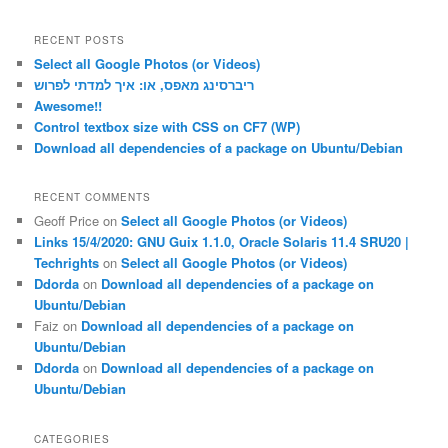
a
r
RECENT POSTS
c
Select all Google Photos (or Videos)
h
ריברסינג מאפס, או: איך למדתי לפרוש
Awesome!!
Control textbox size with CSS on CF7 (WP)
Download all dependencies of a package on Ubuntu/Debian
RECENT COMMENTS
Geoff Price
on
Select all Google Photos (or Videos)
Links 15/4/2020: GNU Guix 1.1.0, Oracle Solaris 11.4 SRU20 |
Techrights
on
Select all Google Photos (or Videos)
Ddorda
on
Download all dependencies of a package on
Ubuntu/Debian
Faiz
on
Download all dependencies of a package on
Ubuntu/Debian
Ddorda
on
Download all dependencies of a package on
Ubuntu/Debian
CATEGORIES