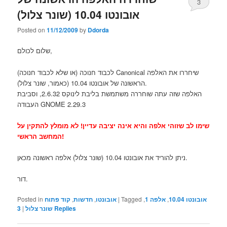
3
אובונטו 10.04 (שונר צלול)
Posted on
11/12/2009
by
Ddorda
שלום לכולם,
לכבוד חנוכה (או שלא לכבוד חנוכה) Canonical שיחררו את האלפה
הראשונה של אובונטו 10.04 (כאמור, שונר צלול).
האלפה שזה עתה שוחררה משתמשת בליבת לינוקס 2.6.32, וסביבת
העבודה GNOME 2.29.3
שימו לב שזוהי אלפה והיא אינה יציבה עדיין! לא מומלץ להתקין על
המחשב הראשי!
ניתן להוריד את אובונטו 10.04 (שונר צלול) אלפה ראשונה מכאן.
דור.
Posted in
קוד פתוח
,
חדשות
,
אובונטו
|
Tagged
,
אלפה 1
,
אובונטו 10.04
3
|
שונר צלול
Replies