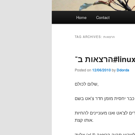
Main
Home
Contact
menu
TAG ARCHIVES:
הרצאות
הרצאות ב־#lin
Posted on
12/06/2010
by
Ddorda
שלום לכולם,
 לצ’אט ואנו מעוניינים להחיות
אותו קצת.
אלעד (el.il) הציע רעיון נפלא, שאני אשמח לבצע. אלעד הציע שאחת לשבוע תהיה הרצאה