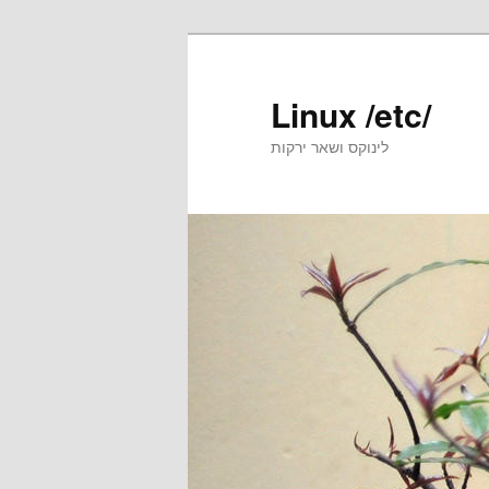
Skip
Skip
to
to
primary
secondary
Linux /etc/
content
content
לינוקס ושאר ירקות