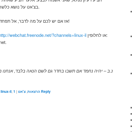
בצ’אט על נושא כלשהו שקשור בלינוקס/תכנה חופשית.
אז אם יש לכם על מה לדבר, אל תפחדו לבוא, נשמח לשמוע (או לקרוא)!
http://webchat.freenode.net/?channels=linux-il
או לחלופין:
ode.net.
נ.ב – יהיה נחמד אם תשבו בחדר גם לשם הנאה בלבד, אנחנו..
linux-il
,
1
|
צ'אט
,
הרצאות
Reply