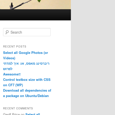
S
e
a
r
RECENT POSTS
c
Select all Google Photos (or
h
Videos)
ריברסינג מאפס, או: איך למדתי
לפרוש
Awesome!!
Control textbox size with CSS
on CF7 (WP)
Download all dependencies of
a package on Ubuntu/Debian
RECENT COMMENTS
Geoff Price
on
Select all