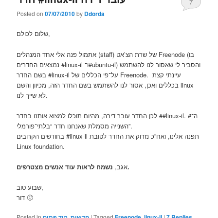
7
Posted on
07/07/2010
by
Ddorda
שלום לכולם,
אתמול פנה אלי אחד המנהלים (staff) של שרת הצ’אט Freenode (בו
נמצאים החדרים ‎#linux-il ו־‎#ubuntu-il) והסביר לי שאסור לנו להשתמש
בשם החדר ‎#linux-il על־פי הכללים של Freenode. עיינתי קצת
בכללים ואכן, אסור לנו להשתמש בשם החדר הזה, מכיוון והשם linux
לא שייך לנו.
לכן החדר עובר דירה, מהיום תוכלו למצוא אותנו בחדר ‎##linux-il. ה־#
השנייה מסמלת שאנחנו חדר “בלתי־פורמלי”.
בחודשים הקרובים ‎#linux-il תפנה אלינו, ואח”כ נזרוק את החדר לטובת
Linux foundation.
נשמח לראות עוד אנשים מצטרפים.
אגב,
שבוע טוב,
דור 🙂
Replies
7
|
linux-il
,
Freenode
Tagged
|
חדשות
,
קוד פתוח
Posted in