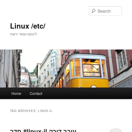
Skip
Skip
to
to
Sear
primary
secondary
content
content
Linux /etc/
לינוקס ושאר ירקות
Main
Home
Contact
menu
TAG ARCHIVES:
LINUX-IL
חדר ‎#linux-il עובר דירה