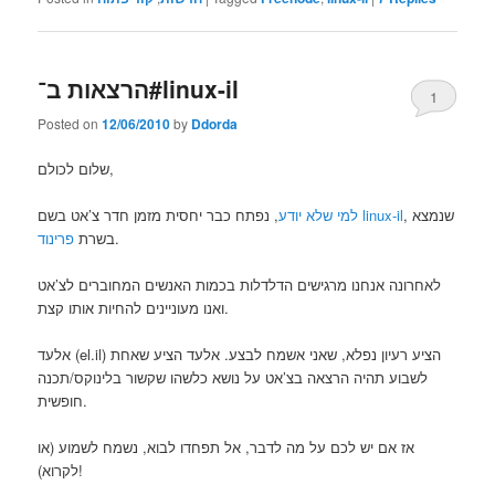
הרצאות ב־#linux-il
1
Posted on
12/06/2010
by
Ddorda
שלום לכולם,
, שנמצא
linux-il
, נפתח כבר יחסית מזמן חדר צ’אט בשם
למי שלא יודע
.
בשרת
פרינוד
לאחרונה אנחנו מרגישים הדלדלות בכמות האנשים המחוברים לצ’אט
ואנו מעוניינים להחיות אותו קצת.
אלעד (el.il) הציע רעיון נפלא, שאני אשמח לבצע. אלעד הציע שאחת
לשבוע תהיה הרצאה בצ’אט על נושא כלשהו שקשור בלינוקס/תכנה
חופשית.
אז אם יש לכם על מה לדבר, אל תפחדו לבוא, נשמח לשמוע (או
לקרוא)!