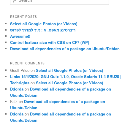
e
a
r
RECENT POSTS
c
Select all Google Photos (or Videos)
h
ריברסינג מאפס, או: איך למדתי לפרוש
Awesome!!
Control textbox size with CSS on CF7 (WP)
Download all dependencies of a package on Ubuntu/Debian
RECENT COMMENTS
Geoff Price
on
Select all Google Photos (or Videos)
Links 15/4/2020: GNU Guix 1.1.0, Oracle Solaris 11.4 SRU20 |
Techrights
on
Select all Google Photos (or Videos)
Ddorda
on
Download all dependencies of a package on
Ubuntu/Debian
Faiz
on
Download all dependencies of a package on
Ubuntu/Debian
Ddorda
on
Download all dependencies of a package on
Ubuntu/Debian