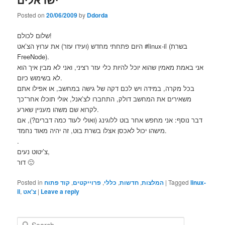
Posted on
20/06/2009
by
Ddorda
שלום לכולם!
היום פתחתי מחדש (ועידו עזר) את ערוץ הצ’אט #linux-il (בשרת
FreeNode).
אני באמת מאמין שהוא יוכל להיות כלי עזר רציני, ואני לא מבין איך הוא
לא בשימוש כיום.
בכל מקרה, במידה ויש לכם דקה של גישה במחשב, או אפילו אתם
משאירים את המחשב דולק, התחברו לצ’אנל, אולי תוכלו אחר־כך
לקרוא שם משהו מעניין שארע.
דבר נוסף: אני מחפש אחר בוט ללוגינג (ואולי לעוד כמה דברים?), אם
מישהו יכול לאכסן אצלו בשרת בוט, זה יהיה מאוד נחמד.
.
צ’יטוט נעים,
דור 🙂
linux-
Tagged
|
המלצות
,
חדשות
,
כללי
,
פרוייקטים
,
קוד פתוח
Posted in
Leave a reply
|
צ'אט
,
il
S