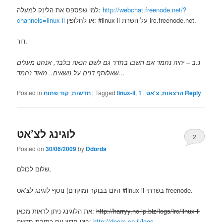
http://webchat.freenode.net/?
למי שפספס את הלינק למעלה:
או לחלופין: #linux-il על השרת irc.freenode.net.
channels=linux-il
דור.
נ.ב – יהיה נחמד אם תשבו בחדר גם לשם הנאה בלבד, אנחנו מעלים
שאלותף דנים על נושאים.. מאוד נחמד…
Reply
הרצאות
,
צ'אט
|
1
,
linux-il
Tagged
|
חדשות
,
קוד פתוח
Posted in
לוגינג לצ’אט
2
Posted on
30/06/2009
by
Ddorda
שלום לכולם,
היום בבוקר (מוקדם) נוסף לוגינג לצ’אט #linux-il בשרתי freenode.
http://harryy.no-ip.biz/logs/irc/linux-il
את הלוגינג ניתן לראות מכאן:
http://doom.co.il/logs
בוט חדש עם כתובת חדשה: