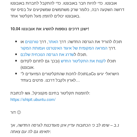
אובונטו. כדי להיות חבר באובונטו. כדי להתקבל לחברות באובונטו
דרושה השקעה רבה, כלומר שרק משתמשים שמשקיעים על בסיס יומי
באובונטו יכולים להזמין מעל תקליטור אחד.
ישנן דרכים נוספות להשיג את אובונטו 10.04!
תוכלו להוריד את הגרסה החדשה: דרך
האתר
, דרך
טורנטים
או
.
דרך
המראה המקומית של איגוד האינטרנט ועמותת המקור
.
תוכלו ל
שדרג את הגרסה הנוכחית שלכם
תוכלו
לקנות את התקליטור החדש
(ובכך גם לתרום לקידום
אובונטו).
תוכלו לחכות שהתקליטורים המיועדים ל־LoCo הישראלי יגיעו
לארץ ולקבל דרכנו. פרטים בעתיד…
להזמנות תקליטור בחינם מקנוניקל, גשו לכתובת:
https://shipit.ubuntu.com/
דור 🙂
נ.ב – שימו לב כי הכתובות עדיין אינן מעודכנות לגרסה החדשה, אך
יתאימו גם לה עם צאתה.