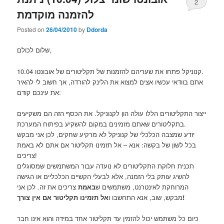
2
להזמנה מוקדמת
Posted on
26/04/2010
by
Ddorda
שלום לכולם,
קנוניקל פתחו את שעריהם להזמנות של תקליטורים של אובונטו 10.04.
אתם בוודאי עכשיו אצים למצוא את הלינק להורדה, אך חשוב לי להאיר
את עינכם קודם:
ייצור התקליטורים הללו עולה הון לקנוניקל. את הכסף הזה הם משקיעים
בתקליטורים שאתם מזמינים במקום להשקיע בפיתוח המערכת.
יודע שמצבה הכלכלי של קנוניקל לא מרקיע שחקים, לכן אני מבקש
בכל לשון של בקשה: אנא – אל תזמינו תקליטור אם אתם לא באמת
צריכים!
תכנית חלוקת התקליטורים לא נועדה עבור המשתמשים שמסוגלים
להשיג עותק בלי הזמנה, אלא לבעלי הקשיים הכלכליים או הגישה
המרוחקת לאינטרנט, משתמשים ש
באמת
צריכים את זה. לכן אני
אל תזמינו תקליטור אם אין צורך!
מבקש, שוב, אנא התחשבו ו
כיום כל משתמש יכול להזמין עד תקליטור אחד במידה והוא אינו חבר