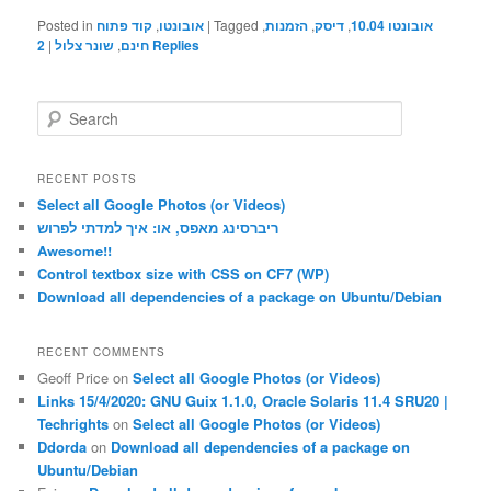
אובונטו 10.04
,
דיסק
,
הזמנות
,
Tagged
|
אובונטו
,
קוד פתוח
Posted in
Replies
חינם
,
שונר צלול
|
2
S
e
a
r
RECENT POSTS
c
Select all Google Photos (or Videos)
h
ריברסינג מאפס, או: איך למדתי לפרוש
Awesome!!
Control textbox size with CSS on CF7 (WP)
Download all dependencies of a package on Ubuntu/Debian
RECENT COMMENTS
Geoff Price
on
Select all Google Photos (or Videos)
Links 15/4/2020: GNU Guix 1.1.0, Oracle Solaris 11.4 SRU20 |
Techrights
on
Select all Google Photos (or Videos)
Ddorda
on
Download all dependencies of a package on
Ubuntu/Debian