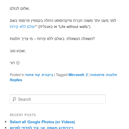
שלום לכולם,
לפני מעט יותר משנה חברת מייקרוסופט החלה בקמפיין פרסומי בשם
” (או באנגלית “Life without walls”).
“
עולם ללא קירות
השאלה הנשאלת: בעולם ללא קירות – מי צריך חלונות?
שבוע טוב,
דור 🙂
חלונות
,
פרסומות
|
2
,
Microsoft
Tagged
|
ביקורת
,
קוד פתוח
Posted in
Replies
S
e
a
r
RECENT POSTS
c
Select all Google Photos (or Videos)
h
ריברסינג מאפס, או: איך למדתי לפרוש