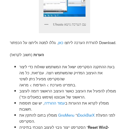
Ubuntu עם הערכת נושא
, גללו למטה וליחצו על הכפתור Download.
להורדת הערכה ליחצו
כאן
הערות
(חשוב לקרוא!)
בעת ההתקנה הסקריפט ישאל את המשתמש שאלות כדי ליצור
את העיצוב המדויק שהמשתמש רוצה. עם־זאת, כל מה
שהסקריפט מפעיל ניתן לשינוי
בתפריט מערכת > העדפות > מראה.
מומלץ להפעיל את העיצוב כאשר העיצוב הראשוני דומה לעיצוב
הראשוני של אובונטו (שימוש בפאנלים וכד’).
מומלץ לקרוא את ההערות ב
עמוד ההורדה
, יש שם תוספות
חשובות.
לפני הפעלת
DockBarX
ו־
GnoMenu
מומלץ בחום להתקין את
הסקריפט.
Reset Win2-
הסקריפט ייצור גיבוי לעיצוב הנוכחי בתיקייה “