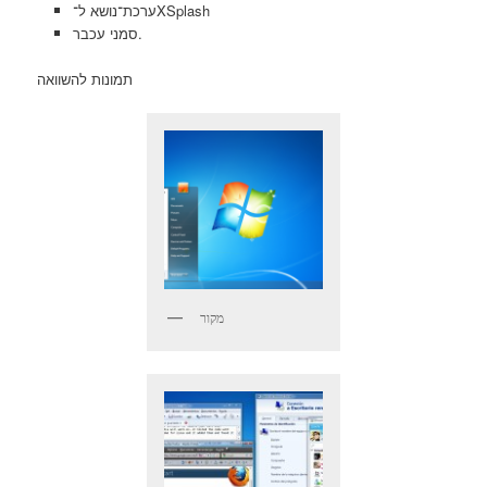
ערכת־נושא ל־XSplash
סמני עכבר.
תמונות להשוואה
מקור