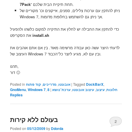
” תחת תיקיית הבית שלכם.
7Pack
ניתן להתקין עם ערכות צלילים, סמנים, אייקונים וכו’ מקוריים של
Windows 7, אך ניתן גם להשתמש בחלופות מדומות.
כדי להתקין את החבילה יש לחלץ את התיקייה למקום כלשהו ולהפעיל
install.sh
את הסקריפט
לדעתי היוצר עשה כאן עבודה מרשימה מאוד. בין אם אתם אוהבים את
העיצוב של Windows 7 ובין עם לא, מגיע ליוצר כל־הכבוד.
תהנו,
דור 🙂
,
DockBarX
Tagged
|
אובונטו
,
מדריכים
,
קוד פתוח
Posted in
חלונות
,
עיצוב
,
עיצוב אובונטו
,
ערכת־נושא
|
8
,
Windows 7
,
GnoMenu
Replies
בעולם ללא קירות
2
Posted on
05/12/2009
by
Ddorda