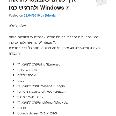
8
ולהרגיש כמו Windows 7
Posted on
23/04/2010
by
Ddorda
שלום לכולם,
לפני כמה ימים נתקלתי בפוסט המציג ערכת־נושא שגורמת לגנום
להראות ולהרגיש כמו Windows 7.
הערכה (שמשקלה 43 מ”ב!) מכסה פחות או יותר כל דבר בסביבת
העבודה:
ערכות־נושא ל־GTK ו־Emerald
ערכת אייקונים
ערכת צלילים
רקעים
ערכות־נושא ל־Emesene ו־Pidgin
ריגשונים (סמיילים בתוכנות מסרים)
ערכת־נושא למסוף
ערכות־נושא ל־GnoMenu ו־DockBar
גופנים
Splash Screen לאופן אופיס