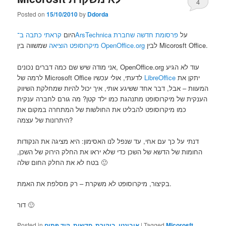
4
Posted on
15/10/2010
by
Ddorda
על
פרסומת חדשה שחברת
קראתי כתבה ב־ArsTechnica
היום
מיקרוסופט הוציאה
שמשווה בין
OpenOffice.org
לבין Micorosft Office.
אני מודה שיש שם כמה דברים נכונים, OpenOffice.org עוד לא הגיע
לרמה של Microsoft Office לדעתי, אולי עכשיו
LibreOffice
יתקן את
המעוות – אבל, דבר אחד ששיגע אותי, איך יכול להיות שמחלקת השיווק
הענקית של מיקרוסופט מתנהגת כמו ילד קטן? מה גורם לחברה ענקית
כמו מיקרוסופט להבליט את החולשות של המתחרה במקום את
היתרונות של עצמה?
דנתי על כך עם אחי, עד שנפל לנו האסימון: היא מציגה את הנקודות
החומות של הדשא של השכן כדי שלא יראו את החלק הירוק של השכן,
בטח לא את החלק החום שלה 🙂
בקיצור, מיקרוסופט לא משקרת – רק מסלפת את האמת.
דור 🙂
Posted in
קוד פתוח
,
חדשות
,
ביקורת
,
אובונטו
|
Tagged
Micorosft