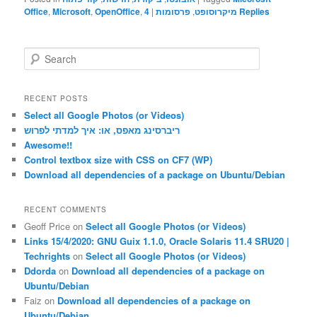
Office
,
Microsoft
,
OpenOffice
,
4
|
פרסומות
,
מיקרוסופט
Replies
S
e
a
r
RECENT POSTS
c
Select all Google Photos (or Videos)
h
ריברסינג מאפס, או: איך למדתי לפרוש
Awesome!!
Control textbox size with CSS on CF7 (WP)
Download all dependencies of a package on Ubuntu/Debian
RECENT COMMENTS
Geoff Price
on
Select all Google Photos (or Videos)
Links 15/4/2020: GNU Guix 1.1.0, Oracle Solaris 11.4 SRU20 |
Techrights
on
Select all Google Photos (or Videos)
Ddorda
on
Download all dependencies of a package on
Ubuntu/Debian
Faiz
on
Download all dependencies of a package on
Ubuntu/Debian