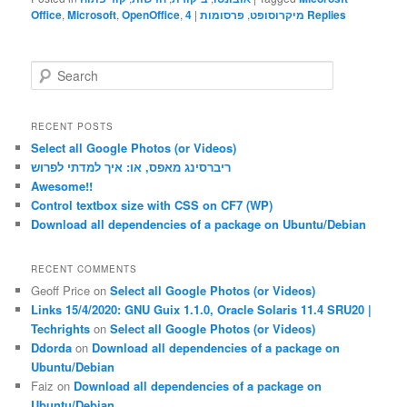
Office
,
Microsoft
,
OpenOffice
,
4
|
פרסומות
,
מיקרוסופט
Replies
S
e
a
r
RECENT POSTS
c
Select all Google Photos (or Videos)
h
ריברסינג מאפס, או: איך למדתי לפרוש
Awesome!!
Control textbox size with CSS on CF7 (WP)
Download all dependencies of a package on Ubuntu/Debian
RECENT COMMENTS
Geoff Price
on
Select all Google Photos (or Videos)
Links 15/4/2020: GNU Guix 1.1.0, Oracle Solaris 11.4 SRU20 |
Techrights
on
Select all Google Photos (or Videos)
Ddorda
on
Download all dependencies of a package on
Ubuntu/Debian
Faiz
on
Download all dependencies of a package on
Ubuntu/Debian