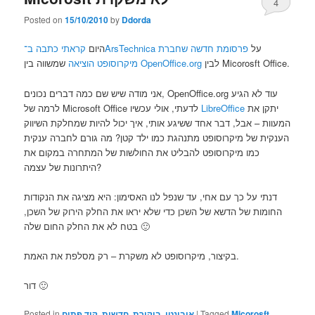
4
Posted on
15/10/2010
by
Ddorda
על
פרסומת חדשה שחברת
קראתי כתבה ב־ArsTechnica
היום
מיקרוסופט הוציאה
שמשווה בין
OpenOffice.org
לבין Micorosft Office.
אני מודה שיש שם כמה דברים נכונים, OpenOffice.org עוד לא הגיע
לרמה של Microsoft Office לדעתי, אולי עכשיו
LibreOffice
יתקן את
המעוות – אבל, דבר אחד ששיגע אותי, איך יכול להיות שמחלקת השיווק
הענקית של מיקרוסופט מתנהגת כמו ילד קטן? מה גורם לחברה ענקית
כמו מיקרוסופט להבליט את החולשות של המתחרה במקום את
היתרונות של עצמה?
דנתי על כך עם אחי, עד שנפל לנו האסימון: היא מציגה את הנקודות
החומות של הדשא של השכן כדי שלא יראו את החלק הירוק של השכן,
בטח לא את החלק החום שלה 🙂
בקיצור, מיקרוסופט לא משקרת – רק מסלפת את האמת.
דור 🙂
Posted in
קוד פתוח
,
חדשות
,
ביקורת
,
אובונטו
|
Tagged
Micorosft