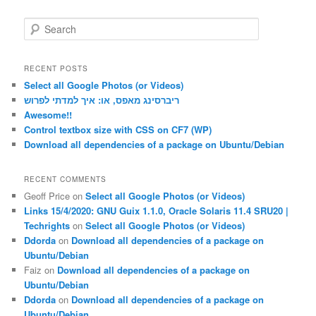
S
e
a
r
RECENT POSTS
c
Select all Google Photos (or Videos)
h
ריברסינג מאפס, או: איך למדתי לפרוש
Awesome!!
Control textbox size with CSS on CF7 (WP)
Download all dependencies of a package on Ubuntu/Debian
RECENT COMMENTS
Geoff Price
on
Select all Google Photos (or Videos)
Links 15/4/2020: GNU Guix 1.1.0, Oracle Solaris 11.4 SRU20 |
Techrights
on
Select all Google Photos (or Videos)
Ddorda
on
Download all dependencies of a package on
Ubuntu/Debian
Faiz
on
Download all dependencies of a package on
Ubuntu/Debian
Ddorda
on
Download all dependencies of a package on
Ubuntu/Debian