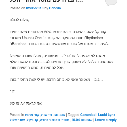
Posted on
02/05/2010
by
Ddorda
שלום לכולם,
קנוניקל יצאה בהצהרה כי הם יתרמו 50% מהכספים שהם ירוויחו
משרותי Ubuntu One וחנות המוסיקה המקוונת ב־Rhythmbox
ו־Banshee לשימור זן מסוים של שונרים שנמצאים בסכנת הכחדה.
אמנם לא אכפת לי עד־כדי־כך מהשונרים, אבל העובדה שאפילו
כשהמצב הכלכלי לא משהו, עדיין תורמים לסביבה ובטח למשהו שלא
יוכל להתאחות, ממש הרשימה אותי.
נ.ב – מצטער שאני לא כותב הרבה, יש לי קצת מחסור בזמן…
דור.
אני קראתי על זה כאן.
Posted in
קוד פתוח
,
חדשות
,
אובונטו
|
Tagged
Canonical
,
Lucid Lynx
,
שונר צלול
,
קנוניקל
,
סכנת הכחדה
,
מוסר
,
אובונטו 10.04
|
Leave a reply