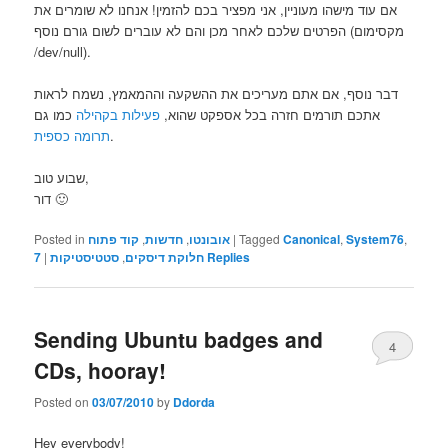
אם עוד מישהו מעוניין, אני מפציר בכם להזמין! אנחנו לא שומרים את
הפרטים שלכם לאחר מכן והם לא עוברים לשום גורם נוסף (מקסימום
‎/dev/null).
דבר נוסף, אם אתם מעריכים את ההשקעה וההמאמץ, נשמח לראות
אתכם תורמים חזרה בכל אספקט שהוא,
פעילות בקהילה
כמו גם
.
תרומה כספית
שבוע טוב,
דור 🙂
,
System76
,
Canonical
Tagged
|
אובונטו
,
חדשות
,
קוד פתוח
Posted in
Replies
חלוקת דיסקים
,
סטטיסטיקות
|
7
Sending Ubuntu badges and
4
CDs, hooray!
Posted on
03/07/2010
by
Ddorda
Hey everybody!