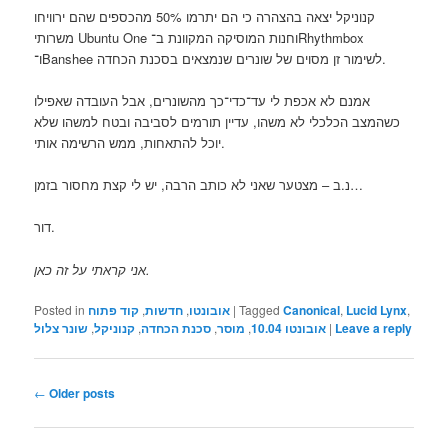
קנוניקל יצאה בהצהרה כי הם יתרמו 50% מהכספים שהם ירוויחו
משרותי Ubuntu One וחנות המוסיקה המקוונת ב־Rhythmbox
ו־Banshee לשימור זן מסוים של שונרים שנמצאים בסכנת הכחדה.
אמנם לא אכפת לי עד־כדי־כך מהשונרים, אבל העובדה שאפילו
כשהמצב הכלכלי לא משהו, עדיין תורמים לסביבה ובטח למשהו שלא
יוכל להתאחות, ממש הרשימה אותי.
נ.ב – מצטער שאני לא כותב הרבה, יש לי קצת מחסור בזמן…
דור.
אני קראתי על זה כאן.
,
Lucid Lynx
,
Canonical
Tagged
|
אובונטו
,
חדשות
,
קוד פתוח
Posted in
Leave a reply
|
אובונטו 10.04
,
מוסר
,
סכנת הכחדה
,
קנוניקל
,
שונר צלול
Post
←
Older posts
navigation