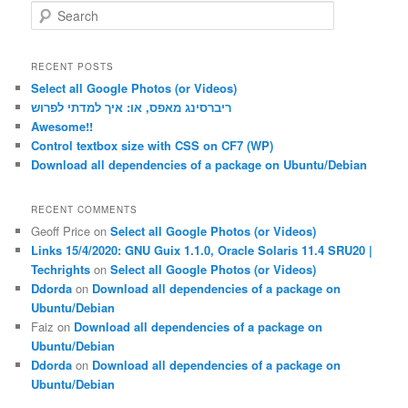
S
e
a
r
RECENT POSTS
c
Select all Google Photos (or Videos)
h
ריברסינג מאפס, או: איך למדתי לפרוש
Awesome!!
Control textbox size with CSS on CF7 (WP)
Download all dependencies of a package on Ubuntu/Debian
RECENT COMMENTS
Geoff Price
on
Select all Google Photos (or Videos)
Links 15/4/2020: GNU Guix 1.1.0, Oracle Solaris 11.4 SRU20 |
Techrights
on
Select all Google Photos (or Videos)
Ddorda
on
Download all dependencies of a package on
Ubuntu/Debian
Faiz
on
Download all dependencies of a package on
Ubuntu/Debian
Ddorda
on
Download all dependencies of a package on
Ubuntu/Debian