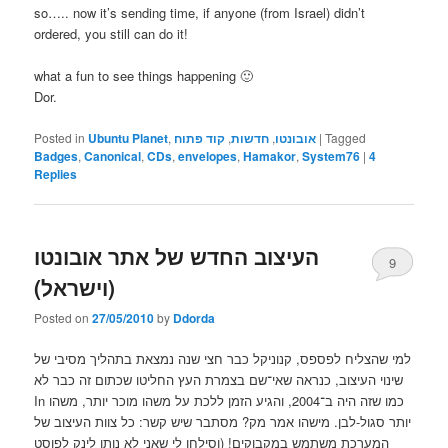
so….. now it’s sending time, if anyone (from Israel) didn’t
ordered, you still can do it!
what a fun to see things happening 🙂
Dor.
Tagged
|
אובונטו
,
חדשות
,
קוד פתוח
,
Ubuntu Planet
Posted in
Badges
,
Canonical
,
CDs
,
envelopes
,
Hamakor
,
System76
|
4
Replies
העיצוב החדש של אתר אובונטו
9
(וישראל)
Posted on
27/05/2010
by
Ddorda
למי שהצליח לפספס, קנוניקל כבר חצי שנה נמצאת בתהליך מסיבי של
שינוי העיצוב, כנראה שאי־שם בצמרת העץ החליטו שכתום זה כבר לא
In כמו שזה היה ב־2004, והגיע הזמן ללכת על משהו מוכר יותר, משהו
יותר סגול-לבן. מישהו אמר מק? מסתבר שיש קשר: כל צוות העיצוב של
המערכת משתמש במקבוקים! (וסילחו לי שאני לא נותן לינק לפוסט