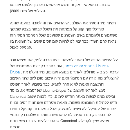
שנכתב בנושא אי – אז, זה נמצא איפהשהו בארכיון פלאנט אובונטו
העולמי של שנת 2009).
השינוי מיד הסעיר את העולם, יש הרואים את זה לטובה בטענה שהנה
סוף־כל־סוף קנוניקל מפתחת את השכל לבחור בצבע שמושך
משתמשים ולעומתם באים השמרנים שטוענים שכל המהפך המקי הזה
נראה להם חשוד וכבר יצא לנו לראות קומיקסים שונים של השוואה בין
קנוניקל לאפל.
על העיצוב החדש של האתר למעשה ידענו הרבה לפני, אם מישהו זוכר
Ubuntu-
, ואני כחבר בקבוצת המפתחים של
כתבתי על זה בזמנו
, ערכת עיצוב + מודולים לאתרים בנושא אובונטו, מיד העלנו את
Drupal
השאלה: מה קורה עם המיזם? האם יהיה עיצוב מוכן ליום שינוי העיצוב?
והתשובה האמת לא איחרה להגיע, כבר בשבוע לאחר הפוסט
שפרסמתי אז, מייסד Ubuntu-Drupal ניגש לאחראי העיצוב של
Canonical וביקש ממנו לצפות באתר החדש לימים, כדי לבנות עיצוב
חדש לקהילות האובונטו השונות. האמת שפחדנו שאנחנו דורסים זכויות
יוצרים של קנוניקל ולא ציפינו לתמיכה, אבל במקום זה קנוניקל החזירו
לנו בהפוכה, הם הסכימו לנו להשתמש בחומרים שלהם רק בתנאי
שנהפוך להיות עיצוב רשמי תחת Canonical שיהיה שייך לקהילה.
מרשים.