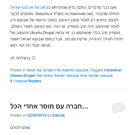
(ואם כבר מדברים, כולם
בדיון שהתרחש ב
צ’אט של אובונטו ישראל
מוזמנים לבקר: #ubuntu-il בשרת irc.freenode.net), הוחלט שנעבור
לעיצוב החדש רק לאחר שיוצג העיצוב באתר הראשי של אובונטו ורק
לאחר שהעיצוב יהיה יציב מספיק. אז הנה, יצא העיצוב לאוויר העולם,
והעיצוב של Ubuntu-Drupal מספיק יציב בכדי שנשתמש בו, אז עכשיו
יתחיל תהליך ההגירה, שייקח זמן מה, אבל בסופו אובונטו ישראל תשנה
מראה מכף רגל ועד ראש.
בהצלחה לנו 🙂
,
Canonical
Tagged
|
אובונטו
,
חדשות
,
פרוייקטים
,
קוד פתוח
Posted in
אובונטו ישראל
,
אתר אובונטו ישראל
,
האתר של
,
Ubuntu-Drupal
Replies
אובונטו
|
9
חברה עם מוסר אחרי הכל…
Posted on
02/05/2010
by
Ddorda
שלום לכולם,