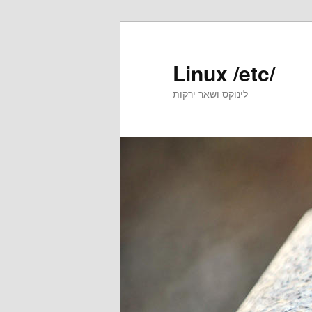
Skip
Skip
to
to
primary
secondary
Linux /etc/
content
content
לינוקס ושאר ירקות