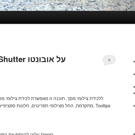
כיצד להתקין את Shutter על אובונטו
9
מתקדמת, החל מצילומי תפריטים, חלונות ספציפ, Tooltips
ראשית עלינו להוסיף את המאגר בה התוכנה נמצאת למאגרים.