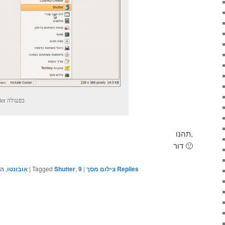
Shutter בפעולה
תהנו,
דור 🙂
המ
,
אובונטו
|
Tagged
Shutter
,
9
|
צילום מסך
Replies