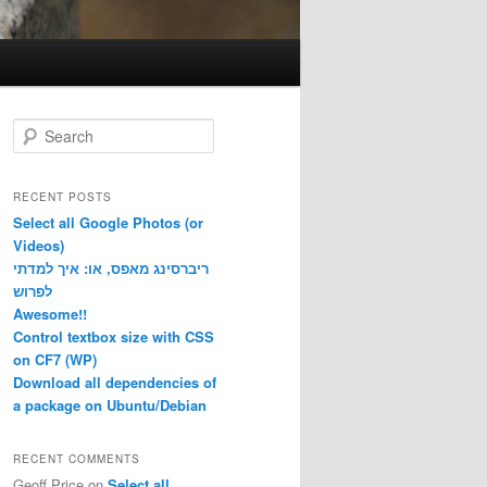
S
e
a
r
RECENT POSTS
c
Select all Google Photos (or
h
Videos)
ריברסינג מאפס, או: איך למדתי
לפרוש
Awesome!!
Control textbox size with CSS
on CF7 (WP)
Download all dependencies of
a package on Ubuntu/Debian
RECENT COMMENTS
Geoff Price
on
Select all