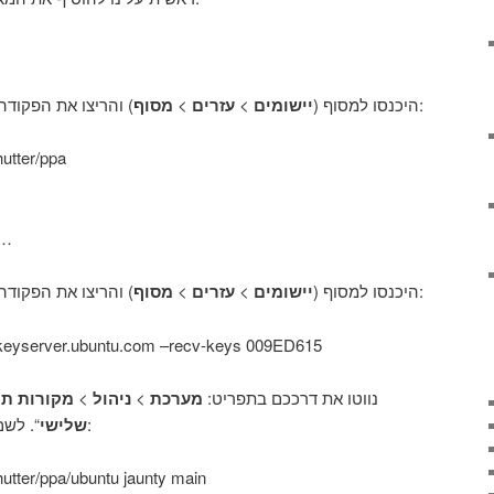
מסוף
>
עזרים
>
יישומים
היכנסו למסוף (
) והריצו את הפקודה הבאה:
utter/ppa
כאן התהליך הוא קצת אר…
מסוף
>
עזרים
>
יישומים
היכנסו למסוף (
) והריצו את הפקודה הבאה:
 keyserver.ubuntu.com –recv-keys 009ED615
מקורות תו
>
ניהול
>
מערכת
נווטו את דרככם בתפריט:
“. לשם הוסיפו את שתי השורות הבאות:
שלישי
hutter/ppa/ubuntu jaunty main