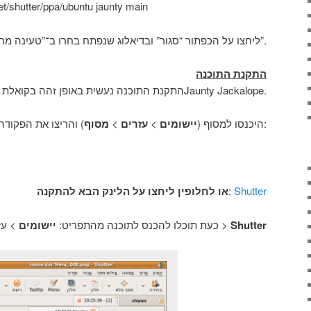
et/shutter/ppa/ubuntu jaunty main
ליחצו על הכפתור “סגור” ובדיאלוג שנפתח בחרו ב־”טעינה מחדש”.
התקנת התוכנה
התקנת התוכנה נעשית באופן זהה בקואלת הקרמה וב־Jaunty Jackalope.
מסוף
>
עזרים
>
יישומים
היכנסו למסוף (
) והריצו את הפקודה הבאה:
או לחלופין ליחצו על הלינק הבא להתקנה
:
Shutter
יישומים
כעת תוכלו להכנס לתוכנה מהתפריט:
> עזרים >
Shutter