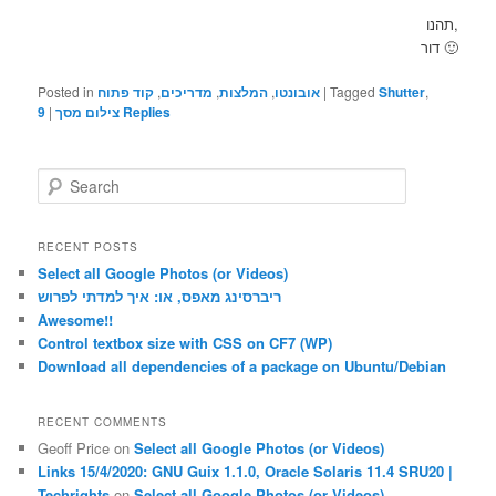
תהנו,
דור 🙂
Posted in
קוד פתוח
,
מדריכים
,
המלצות
,
אובונטו
|
Tagged
Shutter
,
9
|
צילום מסך
Replies
S
e
a
r
RECENT POSTS
c
Select all Google Photos (or Videos)
h
ריברסינג מאפס, או: איך למדתי לפרוש
Awesome!!
Control textbox size with CSS on CF7 (WP)
Download all dependencies of a package on Ubuntu/Debian
RECENT COMMENTS
Geoff Price
on
Select all Google Photos (or Videos)
Links 15/4/2020: GNU Guix 1.1.0, Oracle Solaris 11.4 SRU20 |
Techrights
on
Select all Google Photos (or Videos)