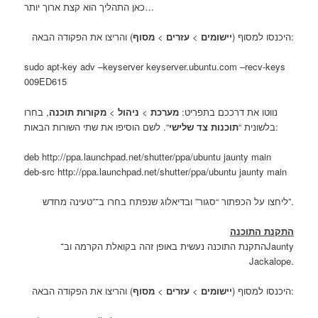
כאן התהליך הוא קצת ארוך יותר…
מסוף
>
עזרים
>
יישומים
היכנסו למסוף (
) והריצו את הפקודה הבאה:
sudo apt-key adv –keyserver keyserver.ubuntu.com –recv-keys
009ED615
, בחרו
מקורות תוכנה
>
ניהול
>
מערכת
נווטו את דרככם בתפריט:
“. לשם הוסיפו את שתי השורות הבאות:
בלשונית “
תוכנות צד שלישי
deb http://ppa.launchpad.net/shutter/ppa/ubuntu jaunty main
deb-src http://ppa.launchpad.net/shutter/ppa/ubuntu jaunty main
ליחצו על הכפתור “סגור” ובדיאלוג שנפתח בחרו ב־”טעינה מחדש”.
התקנת התוכנה
התקנת התוכנה נעשית באופן זהה בקואלת הקרמה וב־Jaunty
Jackalope.
מסוף
>
עזרים
>
יישומים
היכנסו למסוף (
) והריצו את הפקודה הבאה: