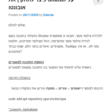
9
אובונטו
Posted on
28/11/2009
by
Ddorda
שלום לכולם,
נתקלתי בתוכנה בשם Shutter ללכידת צילומי מסך. תוכנה זו מאפשרת
לכידת צילומי מסך מתקדמת, החל מצילומי תפריטים, חלונות
ספציפיים, איזורים בתוך חלון, שטח נבחר, Tooltips ומה לא.. אז איך
מתקינים?
הוספת התוכנה למאגרים
ראשית עלינו להוסיף את המאגר בה התוכנה נמצאת למאגרים.
בקואלת הקרמה
:
מסוף
>
עזרים
>
יישומים
היכנסו למסוף (
) והריצו את הפקודה הבאה:
sudo add-apt-repository ppa:shutter/ppa
ב־Jaunty Jackalope
: