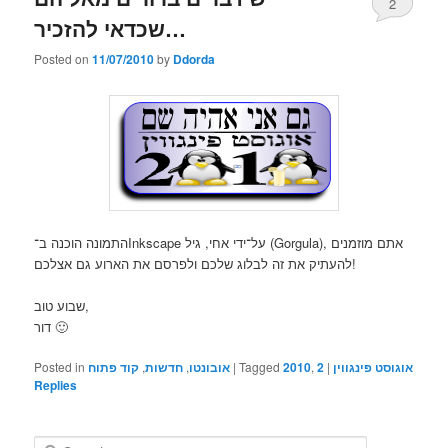
2
שכדאי להזכיר…
Posted on
11/07/2010
by
Ddorda
התמונה הוכנה ב־Inkscape על־ידי אחי, גיל (Gorgula), אתם מוזמנים
להעתיק את זה לבלוג שלכם ולפרסם את הארוע גם אצלכם!
שבוע טוב,
דור 🙂
Posted in
קוד פתוח
,
חדשות
,
אובונטו
|
Tagged
2010
,
2
|
אוגוסט פינגווין
Replies
S