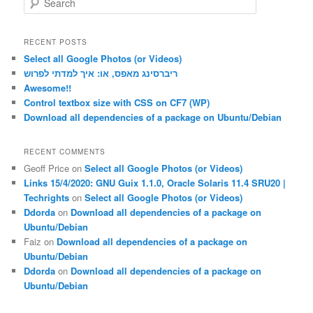
e
a
r
RECENT POSTS
c
Select all Google Photos (or Videos)
h
ריברסינג מאפס, או: איך למדתי לפרוש
Awesome!!
Control textbox size with CSS on CF7 (WP)
Download all dependencies of a package on Ubuntu/Debian
RECENT COMMENTS
Geoff Price
on
Select all Google Photos (or Videos)
Links 15/4/2020: GNU Guix 1.1.0, Oracle Solaris 11.4 SRU20 |
Techrights
on
Select all Google Photos (or Videos)
Ddorda
on
Download all dependencies of a package on
Ubuntu/Debian
Faiz
on
Download all dependencies of a package on
Ubuntu/Debian
Ddorda
on
Download all dependencies of a package on
Ubuntu/Debian