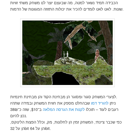
הכבידה תמיד נשאר למטה, מה שבעצם יוצר לנו משחק משתי זוויות
שונות. לאט לאט לומדים להכיר את יכולות התזוזה המגוונות של הדמות.
לצערי המשחק סגור ומסוגר הן מבחינת הקוד והן מבחינת חינמיות.
ניתן
להוריד דמו
שבהחלט מספק את חווית המשחק ובמידה שתהיו
רעבים לעוד – תוכלו
לקנות את הגרסה המלאה
ב־$10, שזה כ־38₪
נכון להיום.
כפי שכבר ציינתי, המשחק זמין הן לחלונות, מק, וכלל הפצות הלינוקס,
הן על 32bit והן על 64bit.