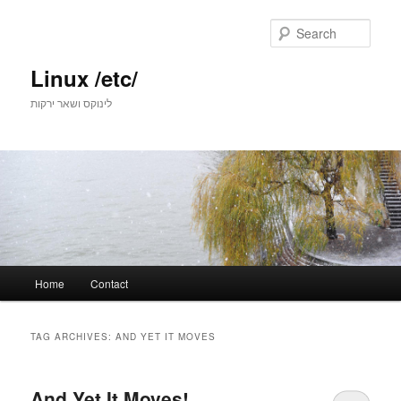
Skip
Skip
to
to
Sear
primary
secondary
content
content
Linux /etc/
לינוקס ושאר ירקות
Main
Home
Contact
menu
TAG ARCHIVES:
AND YET IT MOVES
And Yet It Moves!‎