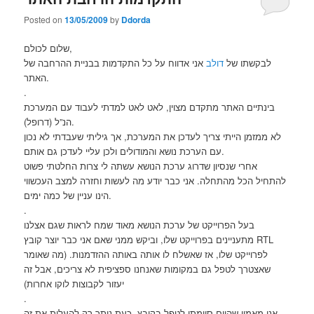
Posted on
13/05/2009
by
Ddorda
שלום לכולם,
לבקשתו של
דולב
אני אדווח על כל התקדמות בבניית ההרחבה של
האתר.
.
בינתיים האתר מתקדם מצוין, לאט לאט למדתי לעבוד עם המערכת
הנ”ל (דרופל).
לא ממזמן הייתי צריך לעדכן את המערכת, אך גיליתי שעבדתי לא נכון
עם הערכת נושא והמודולים ולכן עליי לעדכן גם אותם.
אחרי שנסיון שדרוג ערכת הנושא עשתה לי צרות החלטתי פשוט
להתחיל הכל מהתחלה. אני כבר יודע מה לעשות וחזרה למצב העכשווי
הינו עניין של כמה ימים.
.
בעל הפרוייקט של ערכת הנושא מאוד שמח לראות שגם אצלנו
מתעניינים בפרוייקט שלו, וביקש ממני שאם אני כבר יוצר קובץ RTL
לפרוייקט שלו, אז שאשלח לו אותה באותה ההזדמנות. (מה שאומר
שאצטרך לטפל גם במקומות שאנחנו ספציפית לא צריכים, אבל זה
יעזור לקבוצות לוקו אחרות)
.
אני מאמין שהיום סיימתי לטפל בקובץ. כעת נותר רק להעלות את זה