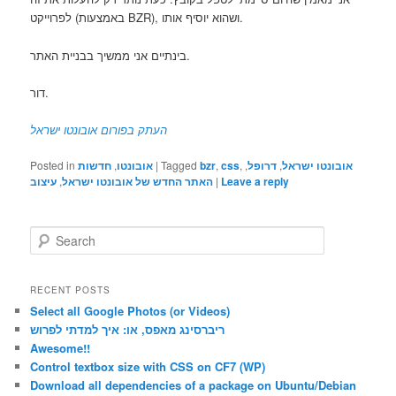
לפרוייקט (באמצעות BZR), ושהוא יוסיף אותו.
בינתיים אני ממשיך בבניית האתר.
דור.
העתק בפורום אובונטו ישראל
Posted in
חדשות
,
אובונטו
|
Tagged
bzr
,
css
,
,
דרופל
,
אובונטו ישראל
עיצוב
,
האתר החדש של אובונטו ישראל
|
Leave a reply
S
e
a
r
RECENT POSTS
c
Select all Google Photos (or Videos)
h
ריברסינג מאפס, או: איך למדתי לפרוש
Awesome!!
Control textbox size with CSS on CF7 (WP)
Download all dependencies of a package on Ubuntu/Debian