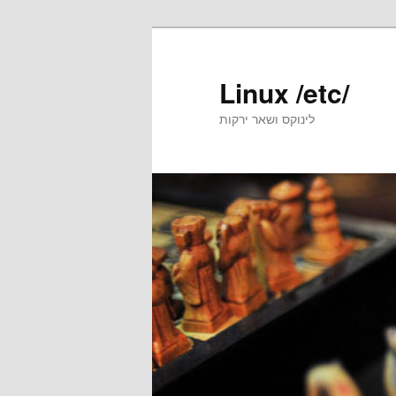
Skip
Skip
to
to
primary
secondary
Linux /etc/
content
content
לינוקס ושאר ירקות