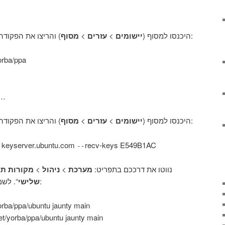
מסוף
>
עזרים
>
יישומים
היכנסו למסוף (
) והריצו את הפקודה הבאה:
orba/ppa
כאן התהליך הוא קצת אר…
מסוף
>
עזרים
>
יישומים
היכנסו למסוף (
) והריצו את הפקודה הבאה:
 keyserver.ubuntu.com
recv-keys E549B1AC
--
מקורות תו
>
ניהול
>
מערכת
נווטו את דרככם בתפריט:
“. לשם הוסיפו את שתי השורות הבאות:
שלישי
orba/ppa/ubuntu jaunty main
et/yorba/ppa/ubuntu jaunty main