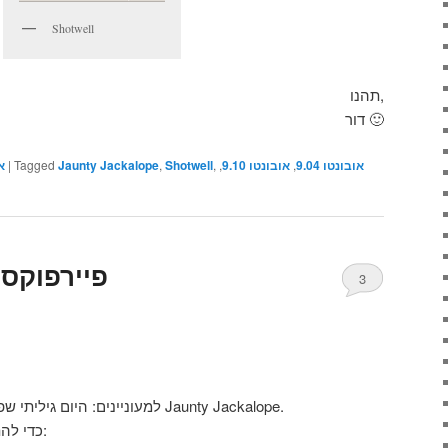
Shotwell
תהנו,
דור 🙂
א
|
Tagged
Jaunty Jackalope
,
Shotwell
,
,
אובונטו 9.10
,
אובונטו 9.04
פיירפוקס 3.5 נתמך בג’ונט
3
למעוניינים: היום גיליתי שפיירפוקס 3.5 הוכנס למאגרים של Jaunty Jackalope.
כדי להתקין יש לכתוב את השורה הבאה: