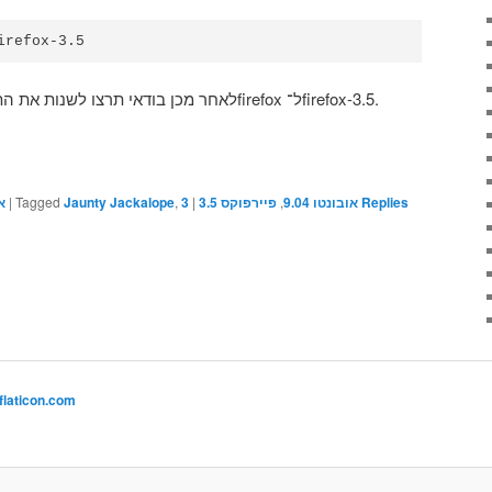
irefox-3.5
לאחר מכן בודאי תרצו לשנות את התפריטים בהתאם. יש לשנותם מ־firefox ל־firefox-3.5.
א
|
Tagged
Jaunty Jackalope
,
3
|
פיירפוקס 3.5
,
אובונטו 9.04
Replies
flaticon.com