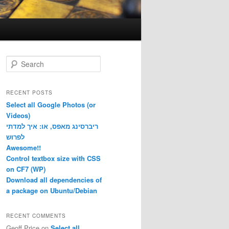
S
e
a
r
RECENT POSTS
c
Select all Google Photos (or
h
Videos)
ריברסינג מאפס, או: איך למדתי
לפרוש
Awesome!!
Control textbox size with CSS
on CF7 (WP)
Download all dependencies of
a package on Ubuntu/Debian
RECENT COMMENTS
Geoff Price
on
Select all