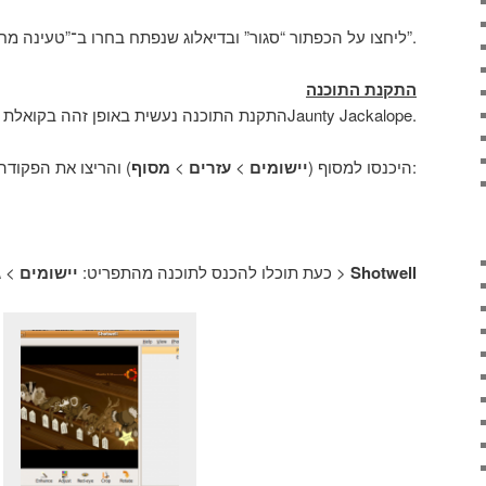
ליחצו על הכפתור “סגור” ובדיאלוג שנפתח בחרו ב־”טעינה מחדש”.
התקנת התוכנה
התקנת התוכנה נעשית באופן זהה בקואלת הקרמה וב־Jaunty Jackalope.
מסוף
>
עזרים
>
יישומים
היכנסו למסוף (
) והריצו את הפקודה הבאה:
ג
>
יישומים
כעת תוכלו להכנס לתוכנה מהתפריט:
>
Shotwell