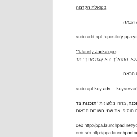
בקואלת הקרמה
:
sudo add-apt-repository ppa:y
ב־Jaunty Jackalope
:
וך יותר
sudo apt-key adv
keyserver
--
כנה
, בחרו בלשונית “
תוכנות צד
deb http://ppa.launchpad.net/y
deb-src http://ppa.launchpad.n