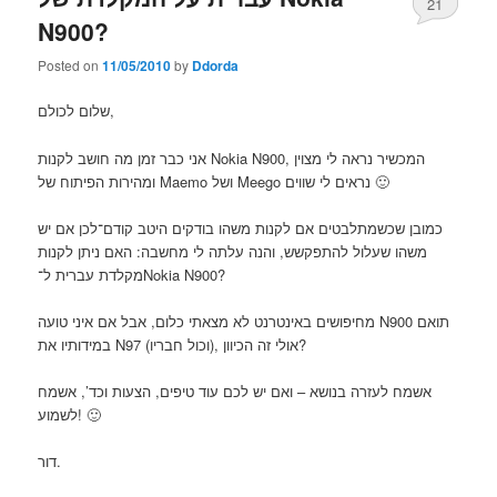
21
N900?
Posted on
11/05/2010
by
Ddorda
שלום לכולם,
אני כבר זמן מה חושב לקנות Nokia N900, המכשיר נראה לי מצוין
ומהירות הפיתוח של Maemo ושל Meego נראים לי שווים 🙂
כמובן שכשמתלבטים אם לקנות משהו בודקים היטב קודם־לכן אם יש
משהו שעלול להתפקשש, והנה עלתה לי מחשבה: האם ניתן לקנות
מקלדת עברית ל־Nokia N900?
מחיפושים באינטרנט לא מצאתי כלום, אבל אם איני טועה N900 תואם
במידותיו את N97 (וכול חבריו), אולי זה הכיוון?
אשמח לעזרה בנושא – ואם יש לכם עוד טיפים, הצעות וכד’, אשמח
לשמוע! 🙂
דור.