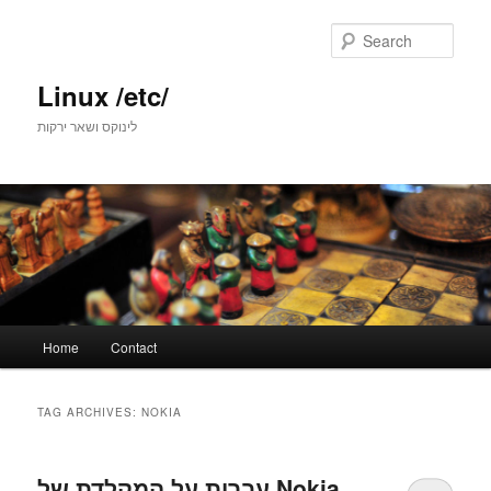
Skip
Skip
to
to
Sear
primary
secondary
content
content
Linux /etc/
לינוקס ושאר ירקות
Main
Home
Contact
menu
TAG ARCHIVES:
NOKIA
עברית על המקלדת של Nokia