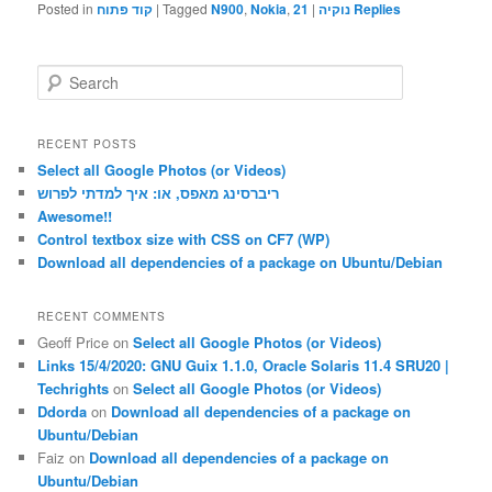
Posted in
קוד פתוח
|
Tagged
N900
,
Nokia
,
21
|
נוקיה
Replies
S
e
a
r
RECENT POSTS
c
Select all Google Photos (or Videos)
h
ריברסינג מאפס, או: איך למדתי לפרוש
Awesome!!
Control textbox size with CSS on CF7 (WP)
Download all dependencies of a package on Ubuntu/Debian
RECENT COMMENTS
Geoff Price
on
Select all Google Photos (or Videos)
Links 15/4/2020: GNU Guix 1.1.0, Oracle Solaris 11.4 SRU20 |
Techrights
on
Select all Google Photos (or Videos)
Ddorda
on
Download all dependencies of a package on
Ubuntu/Debian
Faiz
on
Download all dependencies of a package on
Ubuntu/Debian