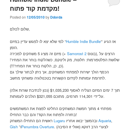
מקדמת קוד פתוח!
Posted on
12/05/2010
by
Ddorda
שלום לכולם,
למי שלא יצא לו לפגוש עדיין במיזם “
Humble Indie Bundle
“‘ אז הגיע
הזמן.
מיזם זה מציג 5 משחקים למכירה (+
Samorost 2
בונוס), הרצים על
שלושת הפלטפורמות: חלונות, מק ולינוקס, כשהלקוח בוחר את המחיר!
(כן, כן, הלקוח בוחר את המחיר!!!).
הכסף הולך ישירות למפתחי המשחקים, אך ניתן לבחור שילך גם
לתרומת עמותות לקידום הקשורות בטכנולוגיה ומשחקי מחשב.
תוך 7 ימים המיזם הצליח לאסוף $1,035,230 (נכון לכתיבת שורות אלה)
על־ידי 114,301 תורמים, מתוכם $321,055 הולכים לעמותות.
מפתחי 4 מתוך חמשת המשחקים החליטו לפצות את המשתמשים
בחזרה ולפתוח את הקוד! והם כבר התחילו!
ראשית הם התחילו המשחק
Lugaru
ובהמשך יבואו אחריו
Aquaria
,
Gish
ו־
Penumbra Overture
. לצערי הרב דווקא (ואולי זו הסיבה)