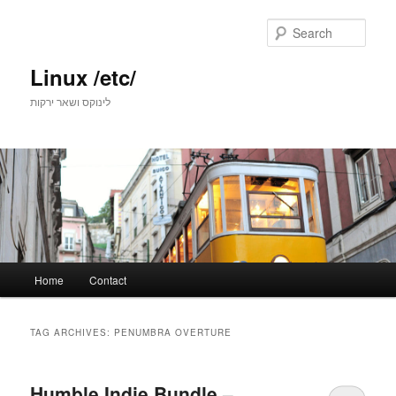
Skip
Skip
to
to
Sear
primary
secondary
content
content
Linux /etc/
לינוקס ושאר ירקות
Main
Home
Contact
menu
TAG ARCHIVES:
PENUMBRA OVERTURE
Humble Indie Bundle –