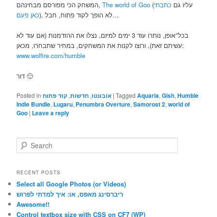
המשחק הכי מפורסם מבחינהם,
The world of Goo
כתבתי
(עליו גם
), לא הופך לקוד פתוח, חבל…
כאן פעם
בכל־אופן, נותרו עוד 3 ימים למיזם, נצלו את ההזדמנות (אם עוד לא
עשיתם זאת), ורוצו לקנות את המשחקים, במחיר שתבחרו, מכאן:
www.wolfire.com/humble
דור 🙂
Posted in
קוד פתוח
,
חדשות
,
אובונטו
|
Tagged
Aquaria
,
Gish
,
Humble
Indie Bundle
,
Lugaru
,
Penumbra Overture
,
Samorost 2
,
world of
Goo
|
Leave a reply
S
e
a
r
RECENT POSTS
c
Select all Google Photos (or Videos)
h
ריברסינג מאפס, או: איך למדתי לפרוש
Awesome!!
Control textbox size with CSS on CF7 (WP)