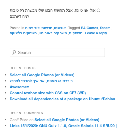
אולי אני טועה, אבל תחושת הבטן שלי מבשרת רק טובות 🙂
מה דעתכם?
,
Steam
,
EA Games
Tagged
|
אובונטו
,
חדשות
,
קוד פתוח
Posted in
Leave a reply
|
משחקים
,
משחקים באובונטו
,
משחקים בלינוקס
S
e
a
r
RECENT POSTS
c
Select all Google Photos (or Videos)
h
ריברסינג מאפס, או: איך למדתי לפרוש
Awesome!!
Control textbox size with CSS on CF7 (WP)
Download all dependencies of a package on Ubuntu/Debian
RECENT COMMENTS
Geoff Price
on
Select all Google Photos (or Videos)
Links 15/4/2020: GNU Guix 1.1.0, Oracle Solaris 11.4 SRU20 |