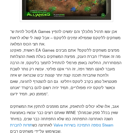
יכול להיות ש־EA Games אכן עשו תרגיל מלוכלך והם ימשיכו להפיץ
משחקים ללינוקס שממילא זמינים ללינוקס – אבל קשה לי שלא לראות
את חצי הכוס המלאה.
ראשית, פאקינג EA Games מפיצים משחקים ללינוקס? אתם מבינים
מה זה אומר?! חברת הענק, מפיצת המשחקים בעלת מאות ההצלחות
המסחררות, החליטה באופן פורמלי להתחיל לתמוך בלינוקס, זה הרבה
מעבר לאקט חמוד ויפה, זה הרי אקט פוליטי. עכשיו רק נותר לשבת
ולחכות שחברות תוכנה קצת יותר קטנות יבינו שכנראה יש איזה
פוטנציאל טמון בקרב לינוקס ויחליטו גם הם להצטרף לחגיגה, שאם
וכאשר לינוקס יהיו פופולריים, תמיד יהיה רשום להם ברקורד “אנחנו
ממזמן כאן, תמיד ידענו”.
אגב, אלו שלא יכולים להתאפק, אתם מוזמנים להתקין את המשחקים
שאתם רוצים כבר עכשיו באמצעות WINE שאין בכלל ספק שבמהלך
השנה האחרונה התפתחה כמו שלא התפתחה כבר שנים, במיוחד
תודות לחברת Valve נוספה התמיכה בשירות Steam
לאחרונה כש
שבשימוש על־ידי משחקים רבים.