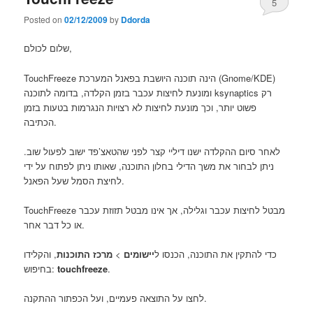
5
Posted on
02/12/2009
by
Ddorda
שלום לכולם,
TouchFreeze הינה תוכנה היושבת בפאנל המערכת (Gnome/KDE)
ומונעת לחיצות עכבר בזמן הקלדה, בדומה לתוכנה ksynaptics רק
פשוט יותר, וכך מונעת לחיצות לא רצויות הנגרמות בטעות בזמן
הכתיבה.
לאחר סיום ההקלדה ישנו דיליי קצר לפני שהטאצ’פד ישוב לפעול שוב.
ניתן לבחור את משך הדילי בחלון התוכנה, שאותו ניתן לפתוח על ידי
לחיצת הסמל שעל הפאנל.
TouchFreeze מבטל לחיצות עכבר וגלילה, אך אינו מבטל תזוזת עכבר
או כל דבר אחר.
, והקלידו
מרכז התוכנות
>
יישומים
כדי להתקין את התוכנה, הכנסו ל
בחיפוש:
touchfreeze
.
לחצו על התוצאה פעמיים, ועל הכפתור ההתקנה.