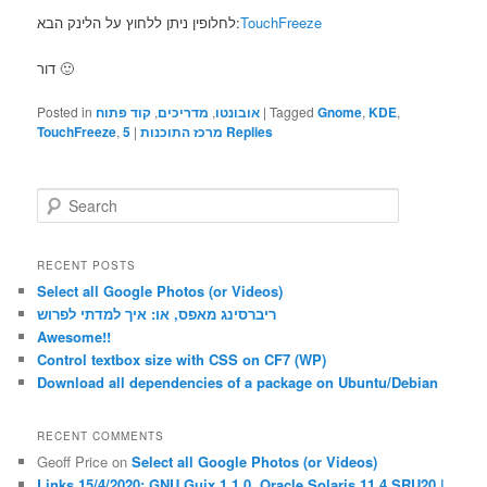
לחלופין ניתן ללחוץ על הלינק הבא:
TouchFreeze
דור 🙂
Posted in
קוד פתוח
,
מדריכים
,
אובונטו
|
Tagged
Gnome
,
KDE
,
TouchFreeze
,
5
|
מרכז התוכנות
Replies
S
e
a
r
RECENT POSTS
c
Select all Google Photos (or Videos)
h
ריברסינג מאפס, או: איך למדתי לפרוש
Awesome!!
Control textbox size with CSS on CF7 (WP)
Download all dependencies of a package on Ubuntu/Debian
RECENT COMMENTS
Geoff Price
on
Select all Google Photos (or Videos)
Links 15/4/2020: GNU Guix 1.1.0, Oracle Solaris 11.4 SRU20 |