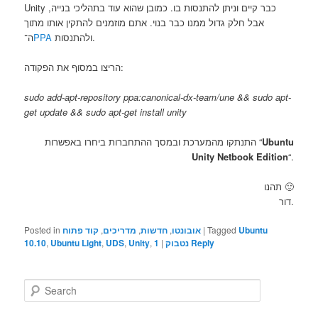
Unity כבר קיים וניתן להתנסות בו. כמובן שהוא עוד בתהליכי בנייה,
אבל חלק גדול ממנו כבר בנוי. אתם מוזמנים להתקין אותו מתוך
ולהתנסות.
PPA
ה־
הריצו במסוף את הפקודה:
sudo add-apt-repository ppa:canonical-dx-team/une && sudo apt-
get update && sudo apt-get install unity
Ubuntu
התנתקו מהמערכת ובמסך ההתחברות ביחרו באפשרות “
Unity Netbook Edition
“.
תהנו 🙂
דור.
Ubuntu
Tagged
|
אובונטו
,
חדשות
,
מדריכים
,
קוד פתוח
Posted in
Reply
נטבוק
|
1
,
Unity
,
UDS
,
Ubuntu Light
,
10.10
S
e
a