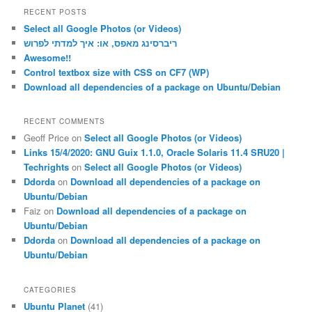
r
RECENT POSTS
c
Select all Google Photos (or Videos)
h
ריברסינג מאפס, או: איך למדתי לפרוש
Awesome!!
Control textbox size with CSS on CF7 (WP)
Download all dependencies of a package on Ubuntu/Debian
RECENT COMMENTS
Geoff Price
on
Select all Google Photos (or Videos)
Links 15/4/2020: GNU Guix 1.1.0, Oracle Solaris 11.4 SRU20 |
Techrights
on
Select all Google Photos (or Videos)
Ddorda
on
Download all dependencies of a package on
Ubuntu/Debian
Faiz
on
Download all dependencies of a package on
Ubuntu/Debian
Ddorda
on
Download all dependencies of a package on
Ubuntu/Debian
CATEGORIES
Ubuntu Planet
(41)