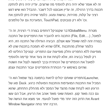
זה לא אומר שלא יהיה ניתן להוסיף מה שרוצים, עדיין יהיה ניתן להתקין
תכנות בדרך הרגילה, זה עדיין אובונטו לכל דשבר. ההבדל הוא שיש דגש
רציני על קלות, מהירות, נגישות ומגע. כלומר שיהיה ניתן להתקין את
המערכת גם על טלפונים, TouchPad, וכו’ ולא רק נטבוקים.
דבר שקנוניקל דוחפים בצורה די רצינית, זה ה־GlobalMenu. מטרת
התכנה היא להעביר את התפריטים של התכנה (File, Edit….) לפאנל,
בצורה זהה למה שאפל עשו אצלם. הבעיה הגדולה של התכנה הזו, היא
שהיא לא תומכת בתכנות שהן לא GTK, כלומר שחלק מהתכנות
מופיעות ללא התפריט וחלק מופיעות עם התפריט. קנוניקל החליטו לא
רק לטפל בבעיה הזו, אלא לקחת את זה צעד אחד קדימה ולהוסיף
לפאנל את הכפתורים של הכותרת ובכך למעשה לנצל את השטח
שהיום בשימוש ע”י הכותרת והתפריטים עבור התכנות עצמן.
התפריט שאתם יכולים לראות בתמונה בצד שמאל הוא ה־Launcher,
סוג של Dock המכיל את התכנות המועדפות והתכנות הפועלות כרגע.
הרעיון הוא לקחת שטח מהצד של המסך ולא מהחלק התחתון, שהוא
גם ככה מאוד קטן. האמת שאני מאוד אוהב את הרעיון, אבל הם עשו
את הדוק הזה יותר מדי פאנל לטעמי. אני מוצא את הגישה של Avant
Window Navigator הרבה יותר נוחה.