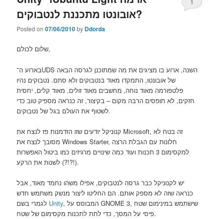
1
אובונטו מתכננת לנטבוקים?
Posted on
07/06/2010
by
Ddorda
שלום לכולם,
בארוע ה־UDS השנה, ארוע בו מציגים את מה שמתוכנן לגרסה הבאה
של אובונטו, התמקדו מאוד בנטבוקים ולא סתם. נטבוקים נהיו
פלטפורמה מאוד נוחה, מחשבים מאוד זולים, מאוד קלים, יחסית
חזקים, לא תופסים הרבה מקום – בקיצור, זה כנראה מספיק טוב כדי
לשטוף את העולם בגל של נטבוקים.
קנוניקל יודעים שזו הזדמנות פז לנצח את Microsoft, זה בטח לא
מסובך לנצח את Windows Starter, חלונות עם הגבלת הרצה
למקסימום 3 תכנות ועוד כמה שינויים מרגיזים כמו ביטול האפשרות
לשנות את הרקע (?!?!).
יש לקנוניקל כבר גרסה לנטבוקים, אפילו משהו נחמד מאוד, אבל
כנראה שזה לא מספק אותם. הם החליטו ליצור מנשק משתמש חדש
, המבוסס על GNOME 3, שישתמש במינימום שטח
Unity
לגמרי בשם
פיסי על המסך, כדי לתת לתכנות מקסימום של שטח.