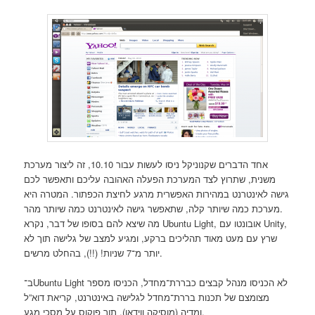
אחד הדברים שקנוניקל ניסו לעשות עבור 10.10, זה ליצור מערכת
משנית, שתרוץ לצד המערכת הפעלה האהובה עליכם ותאפשר לכם
גישה לאינטרנט במהירות האפשרית מרגע לחיצת הכפתור. המטרה היא
מערכת כמה שיותר קלה, שתאפשר גישה לאינטרנט כמה שיותר מהר.
מה שיצא להם בסופו של דבר, נקרא Ubuntu Light, אובונטו עם Unity,
שרץ עם מעט מאוד תהליכים ברקע, ומגיע למצב של גלישה תוך לא
יותר מ־7 שניות! (!!), בהחלט מרשים.
ב־Ubuntu Light לא הכניסו מנהל קבצים כבררת־מחדל, הכניסו מספר
מצומצם של תכנות בררת־מחדל לגלישה באינטרנט, קריאת דוא”ל
ומדיה (מוסיקה ווידאו), תוך פוקוס על מסכי מגע.