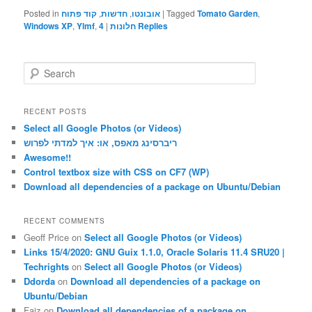
Posted in
קוד פתוח
,
חדשות
,
אובונטו
|
Tagged
Tomato Garden
,
Windows XP
,
Ylmf
,
4
|
חלונות‏
Replies
S
e
a
r
RECENT POSTS
c
Select all Google Photos (or Videos)
h
ריברסינג מאפס, או: איך למדתי לפרוש
Awesome!!
Control textbox size with CSS on CF7 (WP)
Download all dependencies of a package on Ubuntu/Debian
RECENT COMMENTS
Geoff Price
on
Select all Google Photos (or Videos)
Links 15/4/2020: GNU Guix 1.1.0, Oracle Solaris 11.4 SRU20 |
Techrights
on
Select all Google Photos (or Videos)
Ddorda
on
Download all dependencies of a package on
Ubuntu/Debian
Faiz
on
Download all dependencies of a package on