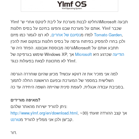
Ylmf החליטו לבנות מערכת על ליבת לינוקס אחרי ש־Microsoft תבעה
אותם על מערכת שבנו והפיצו בחינם על בסיס חלונות. Ylmf שכבר
נסיונם של אחרים
למדו מ
, לא רצו לגמור כמו מיזם
Tomato Garden
,
ולכן בחרו להפסיק בפיתוח גרסה על בסיס חלונות ובמקום זאת להכין
גרסה מבוססת אובונטו. הפחד היה ש־Microsoft תתבע אותם על
Microsoft הודיעה
שכרגע היא
שימוש בגרפיקה של Windows XP, אך
לא מתכוונת לצאת בפעולות כנגד Ylmf.
למה אני מזכיר את זה דווקא עכשיו? מכיוון שהיום שוחררה הגרסה
השלישית במספר של המערכת ובפעם הראשונה החלה לתמוך
בסביבת עבודה אנגלית, לעומת סינית שהייתה השפה היחידה עד כה.
מאיפה מורידים?
ניתן להוריד ישירות מהאתר שלהם:
http://www.ylmf.org/en/download.html
, אך קצב ההורדה זוועתי (30~
טורנט
קב”ש) ולכן אני ממליץ להוריד מ
.
דור.