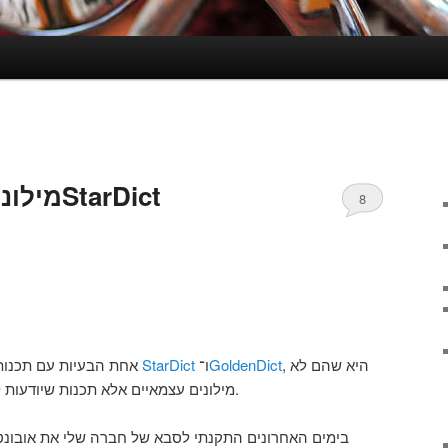
tarDict
8
אחת הבעיות עם תכנות המילון הנפוצות בלינוקס, בינהן
StarDict
ו־
GoldenDict
, היא שהם לא
מילונים עצמאיים אלא תכנות שיודעות לפענח מילונים של כל מני תכנות.
בימים האחרונים התקנתי לסבא של חברה שלי את אובונטו