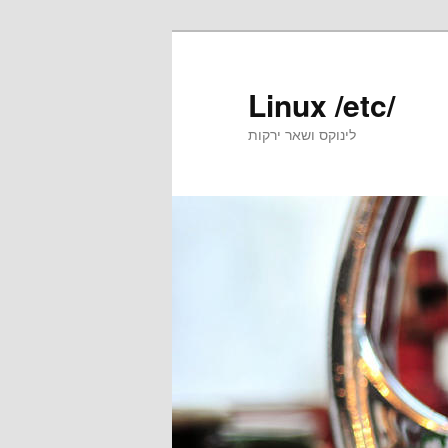
Skip
Skip
to
to
primary
secondary
Linux /etc/
content
content
לינוקס ושאר ירקות