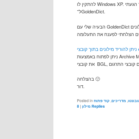
להתקין לו Windows XP. אחד הדברים שהיו לו הכי חשובים זה מילון עם מקש־חם. כך הגעתי
ל־GoldenDict.
הבעיה שלי עם GoldenDict הייתה שלא היו לו מילונים עצמאיים ולא הצלחתי למצוא מילונים
ניתן לפתוח באמצעות Archive Manager של Gnome (או בעברית צחה: file-roller), שם תמצאו
בהצלחה 🙂
דור.
Posted in
קוד פתוח
,
מדריכים
,
ובונטו
8
|
מילון
Replies