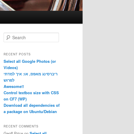
S
e
a
r
RECENT POSTS
c
Select all Google Photos (or
h
Videos)
ריברסינג מאפס, או: איך למדתי
לפרוש
Awesome!!
Control textbox size with CSS
on CF7 (WP)
Download all dependencies of
a package on Ubuntu/Debian
RECENT COMMENTS
Geoff Price
on
Select all