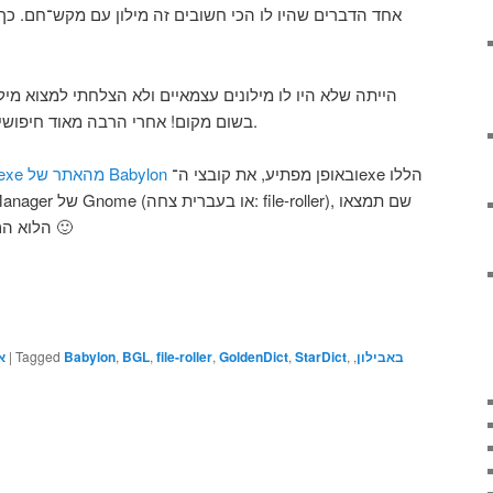
בשום מקום! אחרי הרבה מאוד חיפושים הצלחתי לפענח את התעלומה.
ובאופן מפתיע, את קובצי ה־exe הללו
ניתן להוריד מילונים בתוך קובצי exe מהאתר של Babylon
את קובצי BGL, הלוא הם קובצי התרגום 🙂
א
|
Tagged
Babylon
,
BGL
,
file-roller
,
GoldenDict
,
StarDict
,
,
באבילון