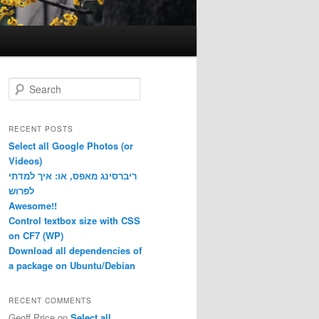
S
e
a
r
RECENT POSTS
c
Select all Google Photos (or
h
Videos)
ריברסינג מאפס, או: איך למדתי
לפרוש
Awesome!!
Control textbox size with CSS
on CF7 (WP)
Download all dependencies of
a package on Ubuntu/Debian
RECENT COMMENTS
Geoff Price
on
Select all