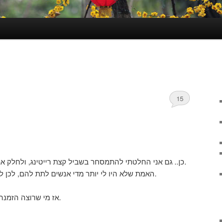
15
כן.. גם אני החלטתי להתמסחר בשביל קצת רייטינג, ולחלק את ההזמנות שנותרו לי למעוניינים.
האמת שלא היו לי יותר מדי אנשים לתת להם, לכן לא אכפת לי לחלק לכם את השאר.
אז מי שרוצה הזמנה לגוגל וויב – בבקשה, רק תבקשו.