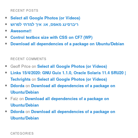
a
r
RECENT POSTS
c
Select all Google Photos (or Videos)
h
ריברסינג מאפס, או: איך למדתי לפרוש
Awesome!!
Control textbox size with CSS on CF7 (WP)
Download all dependencies of a package on Ubuntu/Debian
RECENT COMMENTS
Geoff Price
on
Select all Google Photos (or Videos)
Links 15/4/2020: GNU Guix 1.1.0, Oracle Solaris 11.4 SRU20 |
Techrights
on
Select all Google Photos (or Videos)
Ddorda
on
Download all dependencies of a package on
Ubuntu/Debian
Faiz
on
Download all dependencies of a package on
Ubuntu/Debian
Ddorda
on
Download all dependencies of a package on
Ubuntu/Debian
CATEGORIES