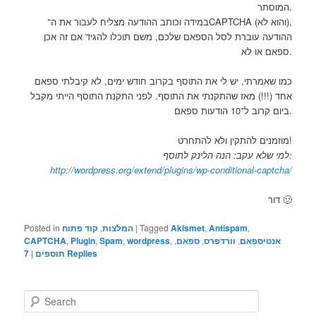
המוסתר.
במידה וכותב ההודעה מצליח לעבור את ה־CAPTCHA (והוא לא),
ההודעה עוברת לסל הספאם שלכם, משם תוכלו להגיד אם זה אכן
ספאם או לא.
כמו שאמרתי, יש לי את התוסף בקרוב חודש ימים, לא קיבלתי ספאם
אחד (!!!) מאז שהתקנתי את התוסף. לפני התקנת התוסף הייתי מקבל
ביום קרוב ל־10 הודעות ספאם.
מוזמנים להתקין ולא להתחרט!
למי שלא עקב: הנה הלינק לתוסף:
http://wordpress.org/extend/plugins/wp-conditional-captcha/
דור 🙂
Posted in
קוד פתוח
,
המלצות
|
Tagged
Akismet
,
Antispam
,
CAPTCHA
,
Plugin
,
Spam
,
wordpress
,
,
ספאם
,
וורדפרס
,
אנטיספאם
7
|
תוספים
Replies
S
e