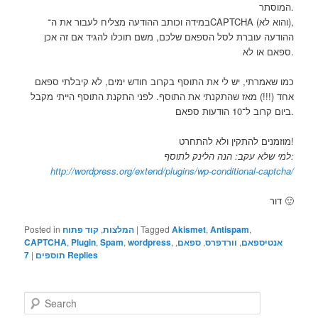
המוסתר.
במידה וכותב ההודעה מצליח לעבור את ה־CAPTCHA (והוא לא),
ההודעה עוברת לסל הספאם שלכם, משם תוכלו להגיד אם זה אכן
ספאם או לא.
כמו שאמרתי, יש לי את התוסף בקרוב חודש ימים, לא קיבלתי ספאם
אחד (!!!) מאז שהתקנתי את התוסף. לפני התקנת התוסף הייתי מקבל
ביום קרוב ל־10 הודעות ספאם.
מוזמנים להתקין ולא להתחרט!
למי שלא עקב: הנה הלינק לתוסף:
http://wordpress.org/extend/plugins/wp-conditional-captcha/
דור 🙂
Posted in
קוד פתוח
,
המלצות
|
Tagged
Akismet
,
Antispam
,
CAPTCHA
,
Plugin
,
Spam
,
wordpress
,
,
ספאם
,
וורדפרס
,
אנטיספאם
7
|
תוספים
Replies
S
e