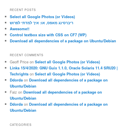
a
r
RECENT POSTS
c
Select all Google Photos (or Videos)
h
ריברסינג מאפס, או: איך למדתי לפרוש
Awesome!!
Control textbox size with CSS on CF7 (WP)
Download all dependencies of a package on Ubuntu/Debian
RECENT COMMENTS
Geoff Price
on
Select all Google Photos (or Videos)
Links 15/4/2020: GNU Guix 1.1.0, Oracle Solaris 11.4 SRU20 |
Techrights
on
Select all Google Photos (or Videos)
Ddorda
on
Download all dependencies of a package on
Ubuntu/Debian
Faiz
on
Download all dependencies of a package on
Ubuntu/Debian
Ddorda
on
Download all dependencies of a package on
Ubuntu/Debian
CATEGORIES