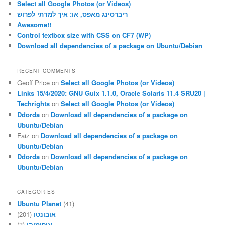
Select all Google Photos (or Videos)
h
ריברסינג מאפס, או: איך למדתי לפרוש
Awesome!!
Control textbox size with CSS on CF7 (WP)
Download all dependencies of a package on Ubuntu/Debian
RECENT COMMENTS
Geoff Price
on
Select all Google Photos (or Videos)
Links 15/4/2020: GNU Guix 1.1.0, Oracle Solaris 11.4 SRU20 |
Techrights
on
Select all Google Photos (or Videos)
Ddorda
on
Download all dependencies of a package on
Ubuntu/Debian
Faiz
on
Download all dependencies of a package on
Ubuntu/Debian
Ddorda
on
Download all dependencies of a package on
Ubuntu/Debian
CATEGORIES
Ubuntu Planet
(41)
(201)
אובונטו
(3)
אופןמוקו