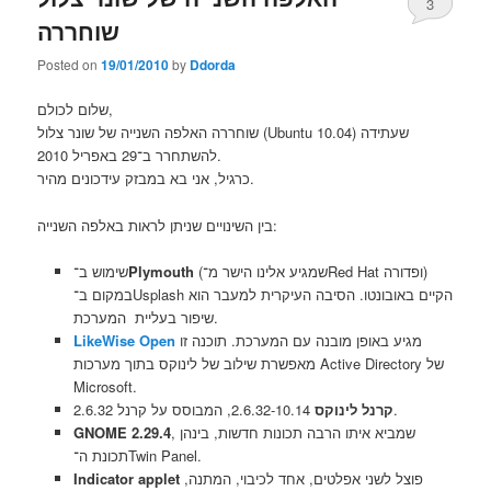
3
שוחררה
Posted on
19/01/2010
by
Ddorda
שלום לכולם,
שוחררה האלפה השנייה של שונר צלול (Ubuntu 10.04) שעתידה
להשתחרר ב־29 באפריל 2010.
כרגיל, אני בא במבזק עידכונים מהיר.
בין השינויים שניתן לראות באלפה השנייה:
שימוש ב־
Plymouth
(שמגיע אלינו הישר מ־Red Hat ופדורה)
במקום ב־Usplash הקיים באובונטו. הסיבה העיקרית למעבר הוא
שיפור בעליית המערכת.
LikeWise Open
מגיע באופן מובנה עם המערכת. תוכנה זו
מאפשרת שילוב של לינוקס בתוך מערכות Active Directory של
Microsoft.
2.6.32-10.14, המבוסס על קרנל 2.6.32.
קרנל לינוקס
GNOME 2.29.4
, שמביא איתו הרבה תכונות חדשות, בינהן
תכונת ה־Twin Panel.
Indicator applet
פוצל לשני אפלטים, אחד לכיבוי, המתנה,