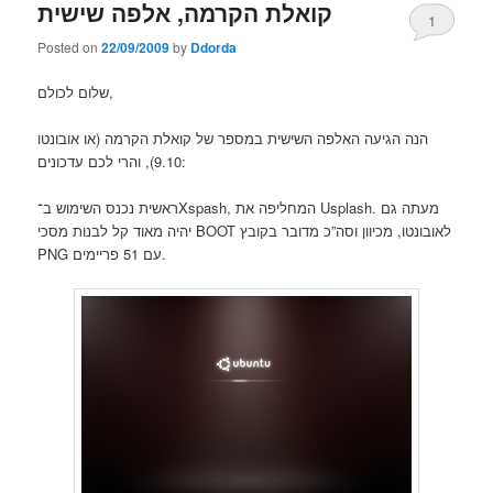
קואלת הקרמה, אלפה שישית
1
Posted on
22/09/2009
by
Ddorda
שלום לכולם,
הנה הגיעה האלפה השישית במספר של קואלת הקרמה (או אובונטו
9.10), והרי לכם עדכונים:
ראשית נכנס השימוש ב־Xspash, המחליפה את Usplash. מעתה גם
יהיה מאוד קל לבנות מסכי BOOT לאובונטו, מכיוון וסה”כ מדובר בקובץ
PNG עם 51 פריימים.