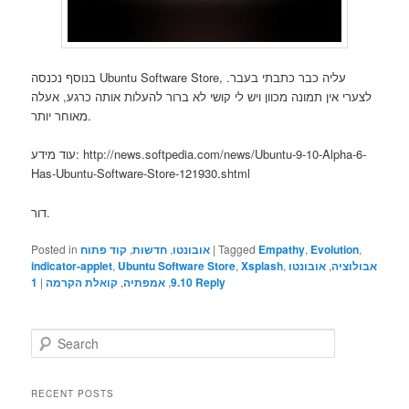
בנוסף נכנסה Ubuntu Software Store, עליה כבר כתבתי בעבר.
לצערי אין תמונה מכוון ויש לי קושי לא ברור להעלות אותה כרגע, אעלה
מאוחר יותר.
עוד מידע: http://news.softpedia.com/news/Ubuntu-9-10-Alpha-6-
Has-Ubuntu-Software-Store-121930.shtml
דור.
Posted in
קוד פתוח
,
חדשות
,
אובונטו
|
Tagged
Empathy
,
Evolution
,
indicator-applet
,
Ubuntu Software Store
,
Xsplash
,
אובונטו
,
אבולוציה
1
|
קואלת הקרמה
,
אמפתיה
,
9.10
Reply
S
e
a
r
RECENT POSTS
c