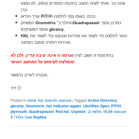
שינה וכו’, ואחד לשינוי המצב בתכנות המסרים (עסוק, לא נמצא
וכו’).
עורך הוידאו
PiTiVi
נכנס, באופן צפוי לחלוטין.
המשחק
Gnometris
הוחלף ב־
Quadrapassel
. כמו־כן נוסף
אוסף המשחקים
gbrainy
.
HAL
הוסר לחלוטין כדי לשפר את מהירות אובונטו וכדי לשפר את
מהירות החזרה ממצב המתנה.
בהזדמנות זו חשוב לציין ש
גרסה זו אינה יציבה עדיין, ולכן לא
מומלצת לשימוש על המחשב האישי!
מבטיח לעדכן בהמשך,
דור 🙂
Posted in
קוד פתוח
,
חדשות
,
אובונטו
|
Tagged
Active Directory
,
gbrainy
,
Gnometris
,
hal
,
indicator-applet
,
LikeWise Open
,
PiTiVi
,
plymouth
,
Quadrapassel
,
Red hat
,
Usplash
,
,
אלפה 2
,
אובונטו 10.04
3
|
שונר צלול
Replies