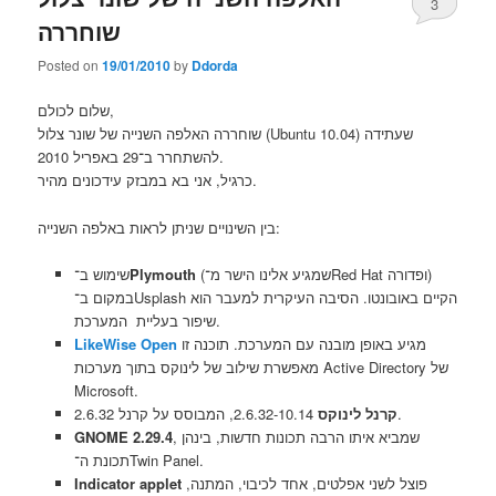
3
שוחררה
Posted on
19/01/2010
by
Ddorda
שלום לכולם,
שוחררה האלפה השנייה של שונר צלול (Ubuntu 10.04) שעתידה
להשתחרר ב־29 באפריל 2010.
כרגיל, אני בא במבזק עידכונים מהיר.
בין השינויים שניתן לראות באלפה השנייה:
שימוש ב־
Plymouth
(שמגיע אלינו הישר מ־Red Hat ופדורה)
במקום ב־Usplash הקיים באובונטו. הסיבה העיקרית למעבר הוא
שיפור בעליית המערכת.
LikeWise Open
מגיע באופן מובנה עם המערכת. תוכנה זו
מאפשרת שילוב של לינוקס בתוך מערכות Active Directory של
Microsoft.
2.6.32-10.14, המבוסס על קרנל 2.6.32.
קרנל לינוקס
GNOME 2.29.4
, שמביא איתו הרבה תכונות חדשות, בינהן
תכונת ה־Twin Panel.
Indicator applet
פוצל לשני אפלטים, אחד לכיבוי, המתנה,