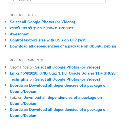
e
a
r
RECENT POSTS
c
Select all Google Photos (or Videos)
h
ריברסינג מאפס, או: איך למדתי לפרוש
Awesome!!
Control textbox size with CSS on CF7 (WP)
Download all dependencies of a package on Ubuntu/Debian
RECENT COMMENTS
Geoff Price
on
Select all Google Photos (or Videos)
Links 15/4/2020: GNU Guix 1.1.0, Oracle Solaris 11.4 SRU20 |
Techrights
on
Select all Google Photos (or Videos)
Ddorda
on
Download all dependencies of a package on
Ubuntu/Debian
Faiz
on
Download all dependencies of a package on
Ubuntu/Debian
Ddorda
on
Download all dependencies of a package on
Ubuntu/Debian