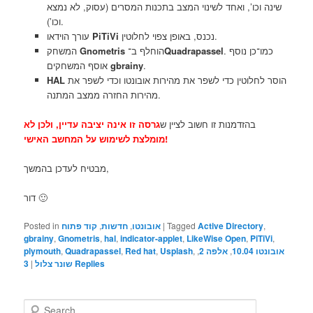
שינה וכו’, ואחד לשינוי המצב בתכנות המסרים (עסוק, לא נמצא
וכו’).
עורך הוידאו
PiTiVi
נכנס, באופן צפוי לחלוטין.
המשחק
Gnometris
הוחלף ב־
Quadrapassel
. כמו־כן נוסף
אוסף המשחקים
gbrainy
.
HAL
הוסר לחלוטין כדי לשפר את מהירות אובונטו וכדי לשפר את
מהירות החזרה ממצב המתנה.
בהזדמנות זו חשוב לציין ש
גרסה זו אינה יציבה עדיין, ולכן לא
מומלצת לשימוש על המחשב האישי!
מבטיח לעדכן בהמשך,
דור 🙂
Posted in
קוד פתוח
,
חדשות
,
אובונטו
|
Tagged
Active Directory
,
gbrainy
,
Gnometris
,
hal
,
indicator-applet
,
LikeWise Open
,
PiTiVi
,
plymouth
,
Quadrapassel
,
Red hat
,
Usplash
,
,
אלפה 2
,
אובונטו 10.04
3
|
שונר צלול
Replies
S