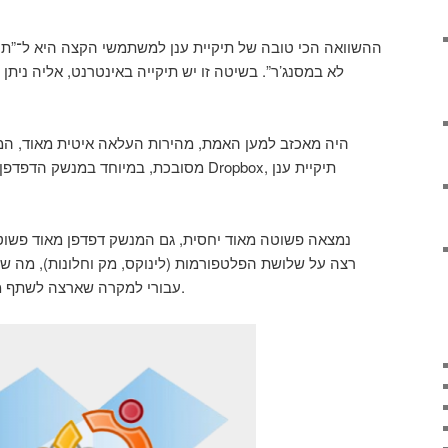
ההשוואה הכי טובה של תיקיית ענן למשתמשי הקצה היא ל־”תי
לא במסנג’ר”. בשיטה זו יש תיקייה באינטרנט, אליה נית
מסובכת, במיוחד במנ Dropbox, תיקיית ענן
עבורי למקרה שארצה לשתף מחשב שהוא אינו לינוקס בהמשך.