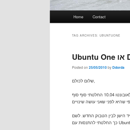
Main
Home
Contact
menu
TAG ARCHIVES:
UBUNTUONE
Ubu
Posted on
25/05/2010
by
Ddorda
שלום לכולם,
בעקבות קניית המחשב החדש שלי ושידרוג הלפטופ הישן לאובונטו 10.04 החלטתי סוף סוף
יד הישן לבין הטבוק החדש. לשם