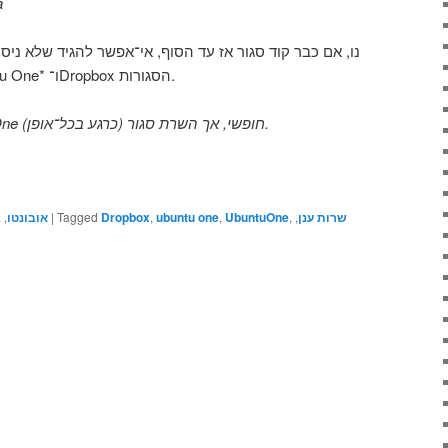
a
נו, אם כבר קוד סגור אז עד הסוף, אי־אפשר להגיד שלא ניסי
חופשי שיוכל להתחרות ב־Ubuntu One* ו־Dropbox הסגורות.
– אמנם הקליינט של Ubuntu One חופשי, אך השרת סגור (כרגע בכל־אופן).
ב
,
אובונטו
|
Tagged
Dropbox
,
ubuntu one
,
UbuntuOne
,
,
שרות ענן