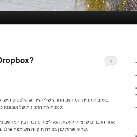
ntu One או Dropbox?
5
לנסות את התכונות של אובונטו כפי שהיא לפני שאני עושה שינויים.
אחד הדברים שרציתי לעשות הוא ליצור סינכרון בין המחשב ני
כך החלטתי להתנסות עם Ubuntu One שהיא שרות ענן בצורת תיקייה משותפת.