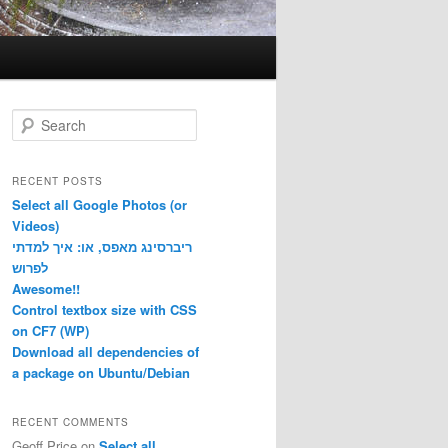
S
e
a
r
RECENT POSTS
c
Select all Google Photos (or
h
Videos)
ריברסינג מאפס, או: איך למדתי
לפרוש
Awesome!!
Control textbox size with CSS
on CF7 (WP)
Download all dependencies of
a package on Ubuntu/Debian
RECENT COMMENTS
Geoff Price
on
Select all