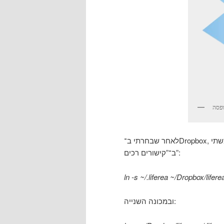
לאחר שבחרתי ב־Dropbox, כדי לסנכרן את תיקיות ההגדרות של התכנות השונות השתמשתי
ב־”קישורים רכים”:
ln -s ~/.liferea ~/Dropbox/lifere
ובמכונה השנייה: