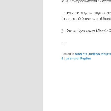
ln -s ~/Dropbox/liferea ~/.lifere
תי. בתקווה שבקרוב יהיה פיתרון
*
דור.
Posted in
קוד פתוח
,
המלצות
,
יקורת
5
|
תיקיית ענן
Replies