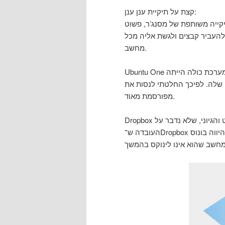
קצת על תיקיית ענן ענן:
קייה משותפת של מסנג’ר, פשוט
ן להעביר קבצים ולגשת אליה מכל
מחשב.
Ubuntu One היה מאכזב למען האמת, מהירות העלאה איטית מאוד, המערכת כולה הייתה
שק הדפדפן שלה. לפיכך החלטתי לנסות את
מפורסמת מאוד.
Dropbox נמצאה פשוטה מאוד יחסית, גם המנשק דפדפן מאוד פשוט והגיוני, שלא נדבר על
העובדה ש־Dropbox רצה על שלושת הפלטפורמות (לינוקס, מק וחלונות), מה שהיווה בונוס