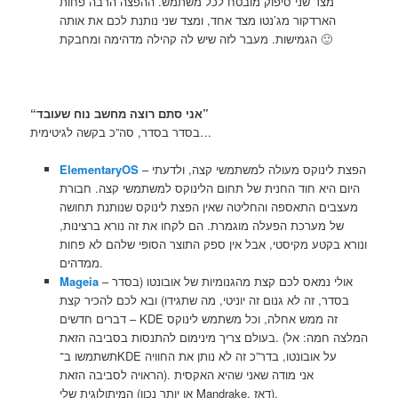
מצד שני סיפוק מובטח לכל משתמש. ההפצה הרבה פחות
הארדקור מג’נטו מצד אחד, ומצד שני נותנת לכם את אותה
הגמישות. מעבר לזה שיש לה קהילה מדהימה ומחבקת 🙂
“אני סתם רוצה מחשב נוח שעובד”
בסדר בסדר, סה”כ בקשה לגיטימית…
– הפצת לינוקס מעולה למשתמשי קצה, ולדעתי
ElementaryOS
היום היא חוד החנית של תחום הלינוקס למשתמשי קצה. חבורת
מעצבים התאספה והחליטה שאין הפצת לינוקס שנותנת תחושה
של מערכת הפעלה מוגמרת. הם לקחו את זה נורא ברצינות,
ונורא בקטע מקיסטי, אבל אין ספק התוצר הסופי שלהם לא פחות
ממדהים.
– אולי נמאס לכם קצת מהגנומיות של אובונטו (בסדר
Mageia
בסדר, זה לא גנום זה יוניטי, מה שתגידו) ובא לכם להכיר קצת
דברים חדשים – KDE זה ממש אחלה, וכל משתמש לינוקס
בעולם צריך מינימום להתנסות בסביבה הזאת. (המלצה חמה: אל
תשתמשו ב־KDE על אובונטו, בדר”כ זה לא נותן את החוויה
הראויה לסביבה הזאת). אני מודה שאני שהיא האקסית
המיתולוגית שלי (או יותר נכון Mandrake, דאז).