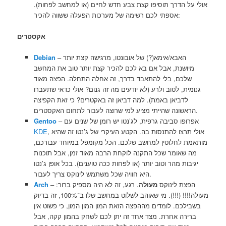
אולי על הדרך תוסיפו קצת צבע חדש לחיים (או למחשב לפחות).
אספתי לכם רשימה של מערכות הפעלה ששווה להכיר:
אקסטרים
– האבא/אימא(?) של אובונטו, מרגישה קצת יותר
Debian
מיושנת, אבל אם בא לכם להכיר קצת יותר טוב את המחשב
שלכם, בלי להתאבד בדרך, זה אחלה התחלה. הפצה מאוד
גנומית, לטוב ולרע (לא יודעים מה זה גנום? אולי כדאי שתעברו
לדביאן באמת). למה דביאן זה באקטרים? כי זאת הקפיצה
הראשונה שהייתי מציע למי שרוצה לעבור לתחום האקסטרים.
– אפרופו סביבה גרפית, לג’נטו יש רומן של שנים עם
Gentoo
, אולי תרצו להתנסות בה. הקטע העיקרי של ג’נטו זה שהיא
KDE
מותאמת לחלוטין למחשב שלכם. הכל מקומפל במיוחד עבורכם,
מה שאומר שכל התקנה לוקחת הרבה מאוד זמן, אבל תוכנות
יגיבות מהר וטוב יותר (או לפחות ככה טוענים). בכל אופן ג’נטו
היא חוויה שכל משתמש לינוקס צריך לעבור.
– הפצת לינוקס
מעולה
. רגע, זה לא היה מספיק ברור:
Arch
מעולה!!!! (!!!). מי שאוהב לשלוט במחשב שלו ב־100%, זה בדיוק
בשבילכם. לומדים מההפצה הזאת המון המון המון, כי פשוט אין
ברירה אחרת. מצד אחד זה יתן לכם לשחק בהמון קקה, אבל