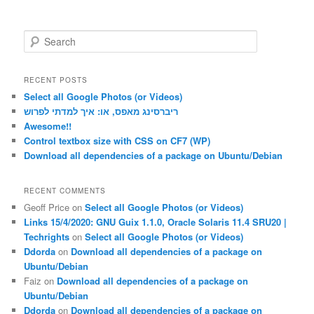
S
e
a
r
RECENT POSTS
c
Select all Google Photos (or Videos)
h
ריברסינג מאפס, או: איך למדתי לפרוש
Awesome!!
Control textbox size with CSS on CF7 (WP)
Download all dependencies of a package on Ubuntu/Debian
RECENT COMMENTS
Geoff Price
on
Select all Google Photos (or Videos)
Links 15/4/2020: GNU Guix 1.1.0, Oracle Solaris 11.4 SRU20 |
Techrights
on
Select all Google Photos (or Videos)
Ddorda
on
Download all dependencies of a package on
Ubuntu/Debian
Faiz
on
Download all dependencies of a package on
Ubuntu/Debian
Ddorda
on
Download all dependencies of a package on