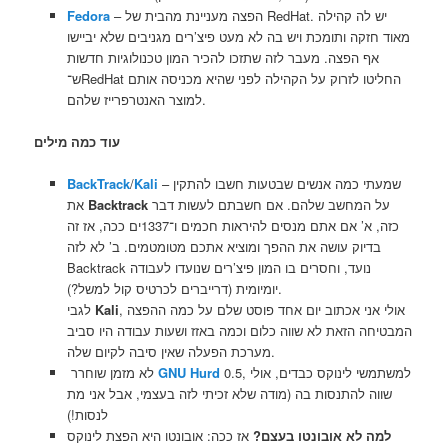
– הפצה מעניינת מהבית של RedHat. יש לה קהילה
Fedora
מאוד חזקה ותומכת ויש בה לא מעט פיצ’רים מגניבים שלא יביישו
אף הפצה. מעבר לזה שתזכו להכיר המון טכנולוגיות חדשות
ש־RedHat החליטו לזרוק על הקהילה לפני שהיא מכניסה אותם
למוצר האנטרפרייז שלהם.
עוד כמה מילים
– שמעתי כמה אנשים שבטעות חשבו להתקין
Kali
/
BackTrack
על המחשב שלהם. אם חשבתם לעשות דבר
Backtrack
את
כזה, א’ אם אתם מנסים להיראות חכמים ו־1337ים ככה, אז זה
בדיוק עושה את ההפך ומוציא אתכם מטומטמים. ב’ לא לזה
Backtrack נועד, וחסרים בו המון פיצ’רים שנועדו לעבודה
יומיומית (דרייברים לכרטיס קול למשל?).
, אולי אני אכתוב יום אחד פוסט שלם על כמה ההפצה
Kali
לגבי
המבטיחה הזאת לא שווה כלום וכמה באזז ושעות עבודה היו סביב
מערכת הפעלה שאין סיבה לקיום שלה.
0.5, למשתמשי לינוקס כבדים, אולי
GNU Hurd
לא מזמן שוחרר
שווה להתנסות בה (מודה שלא זכיתי לזה בעצמי, אבל אני מת
לנסות!)
למה לא אובונטו בעצם?
אז ככה: אובונטו היא הפצת לינוקס