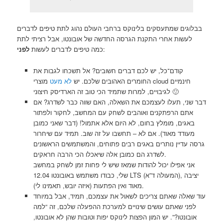
בבלוגים שמתעסקים בלינוקס ברחבי העולם נהוג לתת טיפים לדברים
לעשות אחרי התקנת הגרסה החדשה של אובונטו, אבל רציתי לתת
:
כמה טיפים לדברים לעשות
לפני
קודם־כל, יש לכם דברים חשובים? אל תשכחו לגבות את
החומרים האהובים שלכם. יש
לא מעט
מוצרי cloud חינמיים
לגיבויים, למרות שתמיד הכי טוב זה הארדיסק חיצוני 🙂
דבר שני, תעלו לעצמכם את השאלה, האם שווה כבר לשדרג? אם
אתם הרפתקנים ואוהבים לשחק עם המחשב, לחקור ולפתור
באגים, מומלץ בחום, לא היום אלא אתמול! (דבר שאני כמובן
מעודד מאוד). אם לא – תחשבו על זה שוב. תמיד עם שיחרור
גרסה עדיין נותרים באגים רבים פתוחים, והמשתמשים הראשונים
לשדרג הם כמובן אלה שיאכלו הכי הרבה חראקים.
אני אפילו יכול להודות שמאז שיש לי פחות זמן לשחק במחשב
שלי, כבודו משתמש באובונטו 12.04 LTS (המעולה ד”א), יציבה
מאוד ואין הפתעות (איזה יובש, תאמינו לי).
עוד שאלה שאתם צריכים לשאול את עצמכם, תמיד, אבל במיוחד
לפני שאתם עושים שינויים למערכת ההפעלה שלכם, זה “למה
אובונטו?”. יש המון הפצות לינוקס יפות וטובות שהן לא אובונטו,