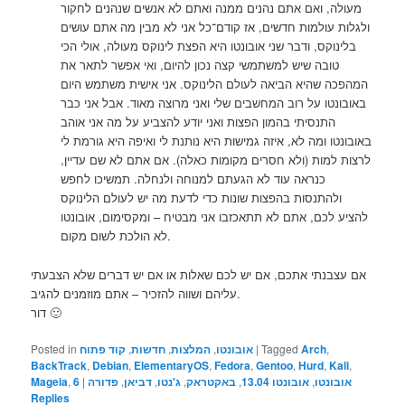
מעולה, ואם אתם נהנים ממנה ואתם לא אנשים שנהנים לחקור
ולגלות עולמות חדשים, אז קודם־כל אני לא מבין מה אתם עושים
בלינוקס, ודבר שני אובונטו היא הפצת לינוקס מעולה, אולי הכי
טובה שיש למשתמשי קצה נכון להיום, ואי אפשר לתאר את
המהפכה שהיא הביאה לעולם הלינוקס. אני אישית משתמש היום
באובונטו על רוב המחשבים שלי ואני מרוצה מאוד. אבל אני כבר
התנסיתי בהמון הפצות ואני יודע להצביע על מה אני אוהב
באובונטו ומה לא, איזה גמישות היא נותנת לי ואיפה היא גורמת לי
לרצות למות (ולא חסרים מקומות כאלה). אם אתם לא שם עדיין,
כנראה עוד לא הגעתם למנוחה ולנחלה. תמשיכו לחפש
ולהתנסות בהפצות שונות כדי לדעת מה יש לעולם הלינוקס
להציע לכם, אתם לא תתאכזבו אני מבטיח – ומקסימום, אובונטו
לא הולכת לשום מקום.
אם עצבנתי אתכם, אם יש לכם שאלות או אם יש דברים שלא הצבעתי
עליהם ושווה להזכיר – אתם מוזמנים להגיב.
דור 🙂
,
Arch
Tagged
|
אובונטו
,
המלצות
,
חדשות
,
קוד פתוח
Posted in
BackTrack
,
Debian
,
ElementaryOS
,
Fedora
,
Gentoo
,
Hurd
,
Kali
,
אובונטו
,
אובונטו 13.04
,
באקטראק
,
ג'נטו
,
דביאן
,
פדורה
|
6
,
Mageia
Replies