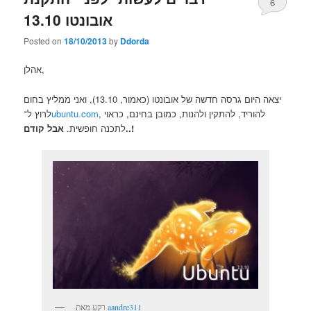
6
אובונטו 13.10
Posted on
18/10/2013
by
Ddorda
אהלן,
יצאה היום גרסה חדשה של אובונטו (כאמור, 13.10), ואני ממליץ בחום
, להוריד, להתקין ולהנות, כמובן בחינם, כראוי
ubuntu.com
לרוץ ל־
אבל קודם..!
לתכנה חופשית.
aandre311
רקע מאת