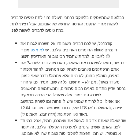
בבלוגים שמתעסקים בלינוקס ברחבי העולם נהוג לתת טיפים לדברים
לעשות אחרי התקנת הגרסה החדשה של אובונטו, אבל רציתי לתת
:
כמה טיפים לדברים לעשות
לפני
קודם־כל, יש לכם דברים חשובים? אל תשכחו לגבות את
החומרים האהובים שלכם. יש
לא מעט
מוצרי cloud חינמיים
לגיבויים, למרות שתמיד הכי טוב זה הארדיסק חיצוני 🙂
דבר שני, תעלו לעצמכם את השאלה, האם שווה כבר לשדרג? אם
אתם הרפתקנים ואוהבים לשחק עם המחשב, לחקור ולפתור
באגים, מומלץ בחום, לא היום אלא אתמול! (דבר שאני כמובן
מעודד מאוד). אם לא – תחשבו על זה שוב. תמיד עם שיחרור
גרסה עדיין נותרים באגים רבים פתוחים, והמשתמשים הראשונים
לשדרג הם כמובן אלה שיאכלו הכי הרבה חראקים.
אני אפילו יכול להודות שמאז שיש לי פחות זמן לשחק במחשב
שלי, כבודו משתמש באובונטו 12.04 LTS (המעולה ד”א), יציבה
מאוד ואין הפתעות (איזה יובש, תאמינו לי).
עוד שאלה שאתם צריכים לשאול את עצמכם, תמיד, אבל במיוחד
לפני שאתם עושים שינויים למערכת ההפעלה שלכם, זה “למה
אובונטו?”. יש המון הפצות לינוקס יפות וטובות שהן לא אובונטו,