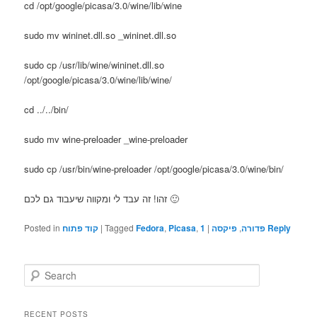
cd /opt/google/picasa/3.0/wine/lib/wine
sudo mv wininet.dll.so _wininet.dll.so
sudo cp /usr/lib/wine/wininet.dll.so
/opt/google/picasa/3.0/wine/lib/wine/
cd ../../bin/
sudo mv wine-preloader _wine-preloader
sudo cp /usr/bin/wine-preloader /opt/google/picasa/3.0/wine/bin/
זהו! זה עבד לי ומקווה שיעבוד גם לכם 🙂
Reply
פדורה
,
פיקסה
|
1
,
Picasa
,
Fedora
Tagged
|
קוד פתוח
Posted in
S
e
a
r
RECENT POSTS