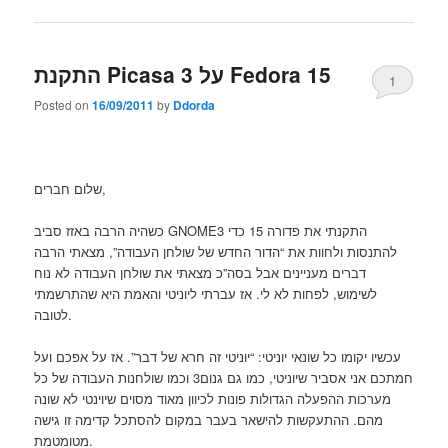
התקנת Picasa 3 על Fedora 15
1
Posted on
16/09/2011
by
Ddorda
שלום חברים,
כשהיה הרבה באזז סביב GNOME3 התקנתי את פדורה 15 כדי
להתנסות ולחוות את “הדור החדש של שולחן העבודה”, מצאתי הרבה
דברים מעניינים אבל בסה”כ מצאתי את שולחן העבודה לא נוח
לשימוש, לפחות לא לי. אז עברתי ליוניטי והאמת היא שהתרשמתי
לטובה.
עכשיו יקומו כל שונאי יוניטי: “יוניטי זה חרא של דבר”. אז על אפכם ועל
חמתכם אני אסביר שיוניטי, כמו גם גנום3 וכמו שולחנות העבודה של כל
מערכות ההפעלה הגדולות פונות לכיוון מאוד מסוים שיוינטי לא שונה
מהם. ההתעקשות להישאר בעבר במקום להסתכל קדימה זו גישה
מטומטמת.