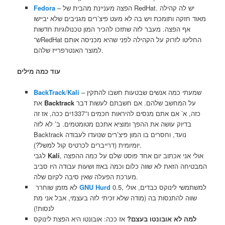
– הפצה מעניינת מהבית של RedHat. יש לה קהילה
Fedora
מאוד חזקה ותומכת ויש בה לא מעט פיצ’רים מגניבים שלא יביישו
אף הפצה. מעבר לזה שתזכו להכיר המון טכנולוגיות חדשות
ש־RedHat החליטו לזרוק על הקהילה לפני שהיא מכניסה אותם
למוצר האנטרפרייז שלהם.
עוד כמה מילים
– שמעתי כמה אנשים שבטעות חשבו להתקין
Kali
/
BackTrack
על המחשב שלהם. אם חשבתם לעשות דבר
Backtrack
את
כזה, א’ אם אתם מנסים להיראות חכמים ו־1337ים ככה, אז זה
בדיוק עושה את ההפך ומוציא אתכם מטומטמים. ב’ לא לזה
Backtrack נועד, וחסרים בו המון פיצ’רים שנועדו לעבודה
יומיומית (דרייברים לכרטיס קול למשל?).
, אולי אני אכתוב יום אחד פוסט שלם על כמה ההפצה
Kali
לגבי
המבטיחה הזאת לא שווה כלום וכמה באזז ושעות עבודה היו סביב
מערכת הפעלה שאין סיבה לקיום שלה.
0.5, למשתמשי לינוקס כבדים, אולי
GNU Hurd
לא מזמן שוחרר
שווה להתנסות בה (מודה שלא זכיתי לזה בעצמי, אבל אני מת
לנסות!)
למה לא אובונטו בעצם?
אז ככה: אובונטו היא הפצת לינוקס