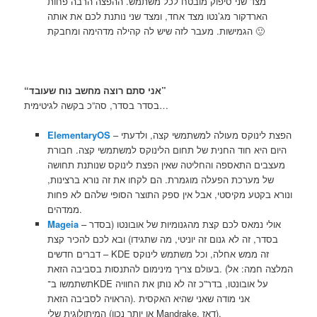
מצד שני סיפוק מובטח לכל משתמש. ההפצה הרבה פחות
הארדקור מג’נטו מצד אחד, ומצד שני נותנת לכם את אותה
הגמישות. מעבר לזה שיש לה קהילה מדהימה ומחבקת 🙂
“אני סתם רוצה מחשב נוח שעובד”
בסדר בסדר, סה”כ בקשה לגיטימית…
– הפצת לינוקס מעולה למשתמשי קצה, ולדעתי
ElementaryOS
היום היא חוד החנית של תחום הלינוקס למשתמשי קצה. חבורת
מעצבים התאספה והחליטה שאין הפצת לינוקס שנותנת תחושה
של מערכת הפעלה מוגמרת. הם לקחו את זה נורא ברצינות,
ונורא בקטע מקיסטי, אבל אין ספק התוצר הסופי שלהם לא פחות
ממדהים.
– אולי נמאס לכם קצת מהגנומיות של אובונטו (בסדר
Mageia
בסדר, זה לא גנום זה יוניטי, מה שתגידו) ובא לכם להכיר קצת
דברים חדשים – KDE זה ממש אחלה, וכל משתמש לינוקס
בעולם צריך מינימום להתנסות בסביבה הזאת. (המלצה חמה: אל
תשתמשו ב־KDE על אובונטו, בדר”כ זה לא נותן את החוויה
הראויה לסביבה הזאת). אני מודה שאני שהיא האקסית
המיתולוגית שלי (או יותר נכון Mandrake, דאז).