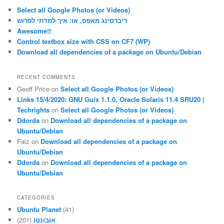
c
Select all Google Photos (or Videos)
h
ריברסינג מאפס, או: איך למדתי לפרוש
Awesome!!
Control textbox size with CSS on CF7 (WP)
Download all dependencies of a package on Ubuntu/Debian
RECENT COMMENTS
Geoff Price
on
Select all Google Photos (or Videos)
Links 15/4/2020: GNU Guix 1.1.0, Oracle Solaris 11.4 SRU20 |
Techrights
on
Select all Google Photos (or Videos)
Ddorda
on
Download all dependencies of a package on
Ubuntu/Debian
Faiz
on
Download all dependencies of a package on
Ubuntu/Debian
Ddorda
on
Download all dependencies of a package on
Ubuntu/Debian
CATEGORIES
Ubuntu Planet
(41)
אובונטו
(201)