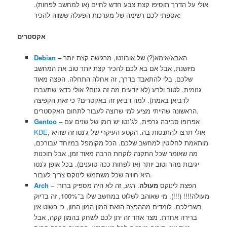
אולי על הדרך תוסיפו קצת צבע חדש לחיים (או למחשב לפחות).
אספתי לכם רשימה של מערכות הפעלה ששווה להכיר:
אקסטרים
– האבא/אימא(?) של אובונטו, מרגישה קצת יותר
Debian
מיושנת, אבל אם בא לכם להכיר קצת יותר טוב את המחשב
שלכם, בלי להתאבד בדרך, זה אחלה התחלה. הפצה מאוד
גנומית, לטוב ולרע (לא יודעים מה זה גנום? אולי כדאי שתעברו
לדביאן באמת). למה דביאן זה באקטרים? כי זאת הקפיצה
הראשונה שהייתי מציע למי שרוצה לעבור לתחום האקסטרים.
– אפרופו סביבה גרפית, לג’נטו יש רומן של שנים עם
Gentoo
, אולי תרצו להתנסות בה. הקטע העיקרי של ג’נטו זה שהיא
KDE
מותאמת לחלוטין למחשב שלכם. הכל מקומפל במיוחד עבורכם,
מה שאומר שכל התקנה לוקחת הרבה מאוד זמן, אבל תוכנות
יגיבות מהר וטוב יותר (או לפחות ככה טוענים). בכל אופן ג’נטו
היא חוויה שכל משתמש לינוקס צריך לעבור.
– הפצת לינוקס
מעולה
. רגע, זה לא היה מספיק ברור:
Arch
מעולה!!!! (!!!). מי שאוהב לשלוט במחשב שלו ב־100%, זה בדיוק
בשבילכם. לומדים מההפצה הזאת המון המון המון, כי פשוט אין
ברירה אחרת. מצד אחד זה יתן לכם לשחק בהמון קקה, אבל