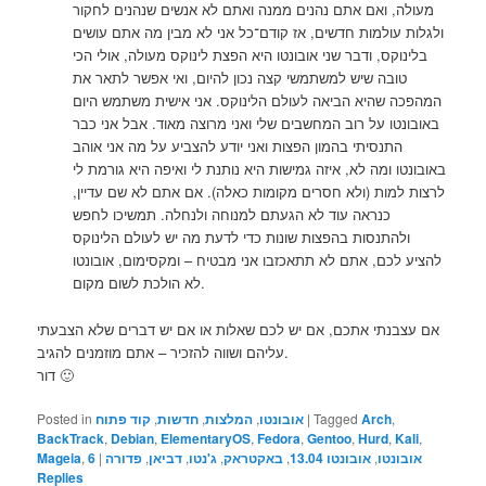
מעולה, ואם אתם נהנים ממנה ואתם לא אנשים שנהנים לחקור
ולגלות עולמות חדשים, אז קודם־כל אני לא מבין מה אתם עושים
בלינוקס, ודבר שני אובונטו היא הפצת לינוקס מעולה, אולי הכי
טובה שיש למשתמשי קצה נכון להיום, ואי אפשר לתאר את
המהפכה שהיא הביאה לעולם הלינוקס. אני אישית משתמש היום
באובונטו על רוב המחשבים שלי ואני מרוצה מאוד. אבל אני כבר
התנסיתי בהמון הפצות ואני יודע להצביע על מה אני אוהב
באובונטו ומה לא, איזה גמישות היא נותנת לי ואיפה היא גורמת לי
לרצות למות (ולא חסרים מקומות כאלה). אם אתם לא שם עדיין,
כנראה עוד לא הגעתם למנוחה ולנחלה. תמשיכו לחפש
ולהתנסות בהפצות שונות כדי לדעת מה יש לעולם הלינוקס
להציע לכם, אתם לא תתאכזבו אני מבטיח – ומקסימום, אובונטו
לא הולכת לשום מקום.
אם עצבנתי אתכם, אם יש לכם שאלות או אם יש דברים שלא הצבעתי
עליהם ושווה להזכיר – אתם מוזמנים להגיב.
דור 🙂
,
Arch
Tagged
|
אובונטו
,
המלצות
,
חדשות
,
קוד פתוח
Posted in
BackTrack
,
Debian
,
ElementaryOS
,
Fedora
,
Gentoo
,
Hurd
,
Kali
,
אובונטו
,
אובונטו 13.04
,
באקטראק
,
ג'נטו
,
דביאן
,
פדורה
|
6
,
Mageia
Replies