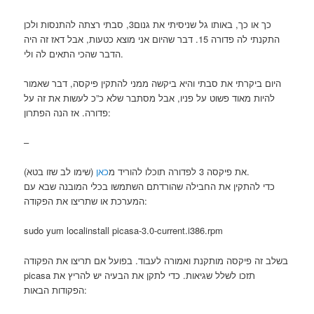
כך או כך, באותו גל שניסיתי את גנום3, סבתי רצתה להתנסות ולכן
התקנתי לה פדורה 15. דבר שהיום אני מוצא כטעות, אבל דאז זה היה
הדבר שהכי התאים לה ולי.
היום ביקרתי את סבתי והיא ביקשה ממני להתקין פיקסה, דבר שאמור
להיות מאוד פשוט על פניו, אבל מסתבר שלא כ”כ לעשות את זה על
פדורה. אז הנה הפתרון:
–
(שימו לב שזו בטא).
את פיקסה 3 לפדורה תוכלו להוריד מ
כאן
כדי להתקין את החבילה שהורדתם השתמשו בכלי המובנה שבא עם
המערכת או שתריצו את הפקודה:
sudo yum localinstall picasa-3.0-current.i386.rpm
בשלב זה פיקסה מותקנת ואמורה לעבוד. בפועל אם תריצו את הפקודה
picasa תזכו לשלל שגיאות. כדי לתקן את הבעיה יש להריץ את
הפקודות הבאות: