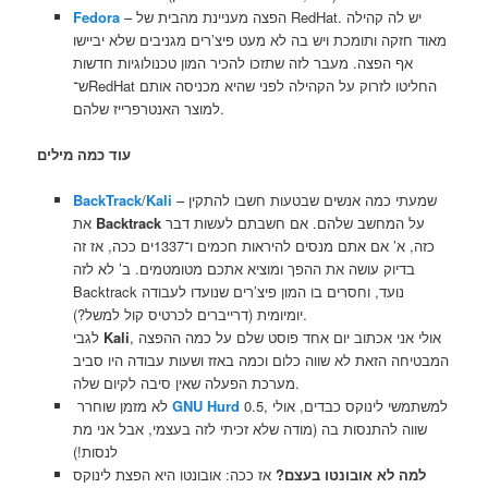
– הפצה מעניינת מהבית של RedHat. יש לה קהילה
Fedora
מאוד חזקה ותומכת ויש בה לא מעט פיצ’רים מגניבים שלא יביישו
אף הפצה. מעבר לזה שתזכו להכיר המון טכנולוגיות חדשות
ש־RedHat החליטו לזרוק על הקהילה לפני שהיא מכניסה אותם
למוצר האנטרפרייז שלהם.
עוד כמה מילים
– שמעתי כמה אנשים שבטעות חשבו להתקין
Kali
/
BackTrack
על המחשב שלהם. אם חשבתם לעשות דבר
Backtrack
את
כזה, א’ אם אתם מנסים להיראות חכמים ו־1337ים ככה, אז זה
בדיוק עושה את ההפך ומוציא אתכם מטומטמים. ב’ לא לזה
Backtrack נועד, וחסרים בו המון פיצ’רים שנועדו לעבודה
יומיומית (דרייברים לכרטיס קול למשל?).
, אולי אני אכתוב יום אחד פוסט שלם על כמה ההפצה
Kali
לגבי
המבטיחה הזאת לא שווה כלום וכמה באזז ושעות עבודה היו סביב
מערכת הפעלה שאין סיבה לקיום שלה.
0.5, למשתמשי לינוקס כבדים, אולי
GNU Hurd
לא מזמן שוחרר
שווה להתנסות בה (מודה שלא זכיתי לזה בעצמי, אבל אני מת
לנסות!)
למה לא אובונטו בעצם?
אז ככה: אובונטו היא הפצת לינוקס