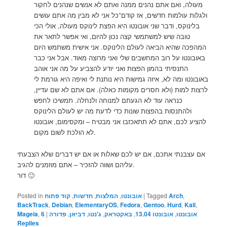
מעולה, ואם אתם נהנים ממנה ואתם לא אנשים שנהנים לחקור
ולגלות עולמות חדשים, אז קודם־כל אני לא מבין מה אתם עושים
בלינוקס, ודבר שני אובונטו היא הפצת לינוקס מעולה, אולי הכי
טובה שיש למשתמשי קצה נכון להיום, ואי אפשר לתאר את
המהפכה שהיא הביאה לעולם הלינוקס. אני אישית משתמש היום
באובונטו על רוב המחשבים שלי ואני מרוצה מאוד. אבל אני כבר
התנסיתי בהמון הפצות ואני יודע להצביע על מה אני אוהב
באובונטו ומה לא, איזה גמישות היא נותנת לי ואיפה היא גורמת לי
לרצות למות (ולא חסרים מקומות כאלה). אם אתם לא שם עדיין,
כנראה עוד לא הגעתם למנוחה ולנחלה. תמשיכו לחפש
ולהתנסות בהפצות שונות כדי לדעת מה יש לעולם הלינוקס
להציע לכם, אתם לא תתאכזבו אני מבטיח – ומקסימום, אובונטו
לא הולכת לשום מקום.
אם עצבנתי אתכם, אם יש לכם שאלות או אם יש דברים שלא הצבעתי
עליהם ושווה להזכיר – אתם מוזמנים להגיב.
דור 🙂
,
Arch
Tagged
|
אובונטו
,
המלצות
,
חדשות
,
קוד פתוח
Posted in
BackTrack
,
Debian
,
ElementaryOS
,
Fedora
,
Gentoo
,
Hurd
,
Kali
,
אובונטו
,
אובונטו 13.04
,
באקטראק
,
ג'נטו
,
דביאן
,
פדורה
|
6
,
Mageia
Replies