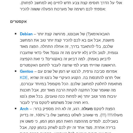
אולי על הדרך תוסיפו קצת צבע חדש לחיים (או למחשב לפחות).
אספתי לכם רשימה של מערכות הפעלה ששווה להכיר:
אקסטרים
– האבא/אימא(?) של אובונטו, מרגישה קצת יותר
Debian
מיושנת, אבל אם בא לכם להכיר קצת יותר טוב את המחשב
שלכם, בלי להתאבד בדרך, זה אחלה התחלה. הפצה מאוד
גנומית, לטוב ולרע (לא יודעים מה זה גנום? אולי כדאי שתעברו
לדביאן באמת). למה דביאן זה באקטרים? כי זאת הקפיצה
הראשונה שהייתי מציע למי שרוצה לעבור לתחום האקסטרים.
– אפרופו סביבה גרפית, לג’נטו יש רומן של שנים עם
Gentoo
, אולי תרצו להתנסות בה. הקטע העיקרי של ג’נטו זה שהיא
KDE
מותאמת לחלוטין למחשב שלכם. הכל מקומפל במיוחד עבורכם,
מה שאומר שכל התקנה לוקחת הרבה מאוד זמן, אבל תוכנות
יגיבות מהר וטוב יותר (או לפחות ככה טוענים). בכל אופן ג’נטו
היא חוויה שכל משתמש לינוקס צריך לעבור.
– הפצת לינוקס
מעולה
. רגע, זה לא היה מספיק ברור:
Arch
מעולה!!!! (!!!). מי שאוהב לשלוט במחשב שלו ב־100%, זה בדיוק
בשבילכם. לומדים מההפצה הזאת המון המון המון, כי פשוט אין
ברירה אחרת. מצד אחד זה יתן לכם לשחק בהמון קקה, אבל