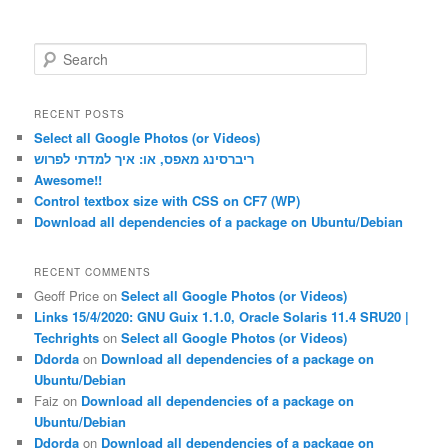
S
e
a
r
RECENT POSTS
c
Select all Google Photos (or Videos)
h
ריברסינג מאפס, או: איך למדתי לפרוש
Awesome!!
Control textbox size with CSS on CF7 (WP)
Download all dependencies of a package on Ubuntu/Debian
RECENT COMMENTS
Geoff Price
on
Select all Google Photos (or Videos)
Links 15/4/2020: GNU Guix 1.1.0, Oracle Solaris 11.4 SRU20 |
Techrights
on
Select all Google Photos (or Videos)
Ddorda
on
Download all dependencies of a package on
Ubuntu/Debian
Faiz
on
Download all dependencies of a package on
Ubuntu/Debian
Ddorda
on
Download all dependencies of a package on