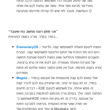
מצד שני סיפוק מובטח לכל משתמש. ההפצה הרבה פחות
הארדקור מג’נטו מצד אחד, ומצד שני נותנת לכם את אותה
הגמישות. מעבר לזה שיש לה קהילה מדהימה ומחבקת 🙂
“אני סתם רוצה מחשב נוח שעובד”
בסדר בסדר, סה”כ בקשה לגיטימית…
– הפצת לינוקס מעולה למשתמשי קצה, ולדעתי
ElementaryOS
היום היא חוד החנית של תחום הלינוקס למשתמשי קצה. חבורת
מעצבים התאספה והחליטה שאין הפצת לינוקס שנותנת תחושה
של מערכת הפעלה מוגמרת. הם לקחו את זה נורא ברצינות,
ונורא בקטע מקיסטי, אבל אין ספק התוצר הסופי שלהם לא פחות
ממדהים.
– אולי נמאס לכם קצת מהגנומיות של אובונטו (בסדר
Mageia
בסדר, זה לא גנום זה יוניטי, מה שתגידו) ובא לכם להכיר קצת
דברים חדשים – KDE זה ממש אחלה, וכל משתמש לינוקס
בעולם צריך מינימום להתנסות בסביבה הזאת. (המלצה חמה: אל
תשתמשו ב־KDE על אובונטו, בדר”כ זה לא נותן את החוויה
הראויה לסביבה הזאת). אני מודה שאני שהיא האקסית
המיתולוגית שלי (או יותר נכון Mandrake, דאז).