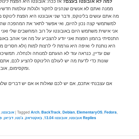
למה לא אובונטו בעצם?
אז ככה: אובונטו היא הפצת לינו
ממנה ואתם לא אנשים שנהנים לחקור ולגלות עולמות חדשים,
מה אתם עושים בלינוקס, ודבר שני אובונטו היא הפצת לינוקס מ
למשתמשי קצה נכון להיום, ואי אפשר לתאר את המהפכה שהי
אני אישית משתמש היום באובונטו על רוב המחשבים שלי ואני 
התנסיתי בהמון הפצות ואני יודע להצביע על מה אני אוהב באובו
היא נותנת לי ואיפה היא גורמת לי לרצות למות (ולא חסרים 
שם עדיין, כנראה עוד לא הגעתם למנוחה ולנחלה. תמשיכ
שונות כדי לדעת מה יש לעולם הלינוקס להציע לכם, אתם 
ומקסימום, אובונטו לא הולכת לשום מקום.
אם עצבנתי אתכם, אם יש לכם שאלות או אם יש דברים שלא 
,
Fedora
,
ElementaryOS
,
Debian
,
BackTrack
,
Arch
Tagged
|
אובונטו
,
Replies
אובונטו
,
אובונטו 13.04
,
באקטראק
,
ג'נטו
,
דביאן
,
פ