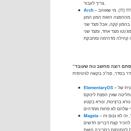
צריך לעבור.
! (!!!). מי שאוהב
Arch
לכם. לומדים מההפצה הזאת המון המון
 בהמון קקה, אבל מצד שני
נטו מצד אחד, ומצד שני
– הפצת לינוקס מעולה למשתמשי קצה, ולדעתי היום היא חוד החנית של
ElementaryOS
ליטה שאין הפצת לינוקס
רא ברצינות, ונורא בקטע
– אולי נמאס לכם קצת מהגנומיות של אובונטו (בסדר בסדר, זה לא גנום זה
Mageia
דברים חדשים – KDE זה ממש אחלה, וכל
 בסביבה הזאת. (המלצה חמה: אל