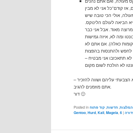
קס מעולה, ואם אתם נהנים
 אז קודם־כל אני לא מבין
עולה, אולי הכי טובה שיש
א הביאה לעולם הלינוקס.
מרוצה מאוד. אבל אני כבר
נטו ומה לא, איזה גמישות
מקומות כאלה). אם אתם לא
ו לחפש ולהתנסות בהפצות
לא תתאכזבו אני מבטיח –
הצבעתי עליהם ושווה להזכיר –
אתם מוזמנים להגיב.
דור 🙂
המלצות
,
חדשות
,
קוד פתוח
Posted in
דורה
|
6
,
Mageia
,
Kali
,
Hurd
,
Gentoo