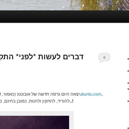
דברים לעשות *לפני* התקנת א
6
,
ubuntu.com
יצאה היום גרסה חדשה של אובונטו (כאמור, 13.10), ואני ממליץ בחום לרוץ ל־
אבל קודם..!
להוריד, להתקין ולהנות, כמובן בחינם, 