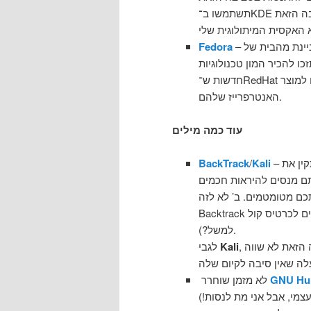
תשתמשו ב־KDE על אובונטו, בדר”כ זה לא נותן את החוויה הראויה לסביבה הזאת). אני
– הפצה מעניינת מהבית של RedHat. יש לה קהילה מאוד חזקה ותומכת ויש בה
Fedora
ו להכיר המון טכנולוגיות
חדשות ש־RedHat החליטו לזרוק על הקהילה לפני שהיא מכניסה אותם למוצר
האנטרפרייז שלהם.
עוד כמה מילים
BackTrack
/
Kali
ם מנסים להיראות חכמים
 אתכם מטומטמים. ב’ לא לזה
Backtrack נועד, וחסרים בו המון פיצ’רים שנועדו לעבודה יומיומית (דרייברים לכרטיס קול
למשל?).
, אולי אני אכתוב יום אחד פוסט שלם על כמה ההפצה המבטיחה הזאת לא שווה
Kali
לגבי
GNU Hu
לא מזמן שוחרר
צמי, אבל אני מת לנסות!)