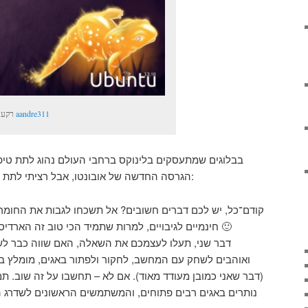
aandre311
רקע מאת
בבלוגים שמתעסקים בלינוקס ברחבי העולם נהוג לתת טי
:
הגרסה החדשה של אובונטו, אבל רציתי לתת 
קודם־כל, יש לכם דברים חשובים? אל תשכחו לגבות את החומר
מוצרי cloud חינמיים לגיבויים, למרות שתמיד הכי טוב זה הארדיסק חיצוני 🙂
דבר שני, תעלו לעצמכם את השאלה, האם שווה כבר ל
ואוהבים לשחק עם המחשב, לחקור ולפתור באגים, מומלץ בח
(דבר שאני כמובן מעודד מאוד). אם לא – תחשבו על זה שוב. תמ
נותרים באגים רבים פתוחים, והמשתמשים הראשונים לשדרג ה