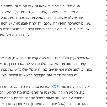
אני אפילו יכול להודות שמאז שיש לי פחות זמן לשחק 
באובונטו 12.04 LTS (המעולה ד”א), יציבה מאוד ואין הפתעות (איזה יובש, תאמינו לי).
עוד שאלה שאתם צריכים לשאול את עצמכם, תמיד, אבל 
שינויים למערכת ההפעלה שלכם, זה “למה אובונטו?”. יש המון ה
שהן לא אובונטו, אולי על הדרך תוסיפו קצת צבע חדש לחיים 
לכם רשימה של מערכות הפעלה ששווה להכיר:
קצת יותר טוב את המחשב שלכם, בלי להתאבד בדרך, זה 
גנומית, לטוב ולרע (לא יודעים מה זה גנום? אולי כדאי שתעברו
זה באקטרים? כי זאת הקפיצה הראשונה שהייתי מציע
, אולי תרצו להתנסות
KDE
– אפרופו סביבה גרפית, לג’נטו יש רומן של שנים עם
בה. הקטע העיקרי של ג’נטו זה שהיא מותאמת לחלוטין 
במיוחד עבורכם, מה שאומר שכל התקנה לוקחת הרבה מאוד 
מהר וטוב יותר (או לפחות ככה טוענים). בכל אופן ג’נטו היא