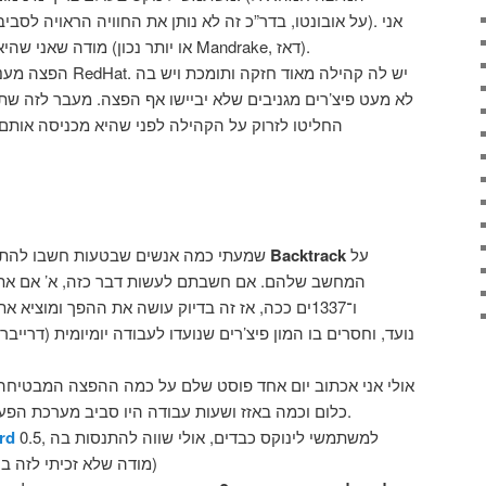
מודה שאני שהיא האקסית המיתולוגית שלי (או יותר נכון Mandrake, דאז).
לא מעט פיצ’רים מגניבים שלא יביישו אף הפצה. מעבר לזה שתזכ
על
Backtrack
– שמעתי כמה אנשים שבטעות חשבו להתקין את
המחשב שלהם. אם חשבתם לעשות דבר כזה, א’ אם את
ו־1337ים ככה, אז זה בדיוק עושה את ההפך ומוציא
כלום וכמה באזז ושעות עבודה היו סביב מערכת הפעלה שאין סיבה לקיום שלה.
0.5, למשתמשי לינוקס כבדים, אולי שווה להתנסות בה
rd
(מודה שלא זכיתי לזה בע