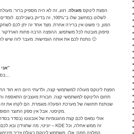
– הפצת לינוקס
מעולה
. רגע, זה לא היה מספיק ברור: מעולה!!!
לשלוט במחשב שלו ב־100%, זה בדיוק בשבי
המון, כי פשוט אין ברירה אחרת. מצד אחד זה יתן לכם לשחק
סיפוק מובטח לכל משתמש. ההפצה הרבה פחות הארדקור מג’
נותנת לכם את אותה הגמישות. מעבר לזה שיש לה קהילה מדהימה ומחבקת 🙂
“אני סתם רוצה מחשב נוח שעובד”
בסדר בסדר, סה”כ בקשה לגיטימית…
תחום הלינוקס למשתמשי קצה. חבורת מעצבים התאספה והח
שנותנת תחושה של מערכת הפעלה מוגמרת. הם לקחו את זה נו
מקיסטי, אבל אין ספק התוצר הסופי שלהם לא פחות ממדהים.
יוניטי, מה שתגידו) ובא לכם להכיר קצת 
משתמש לינוקס בעולם צריך מינימום להתנסות