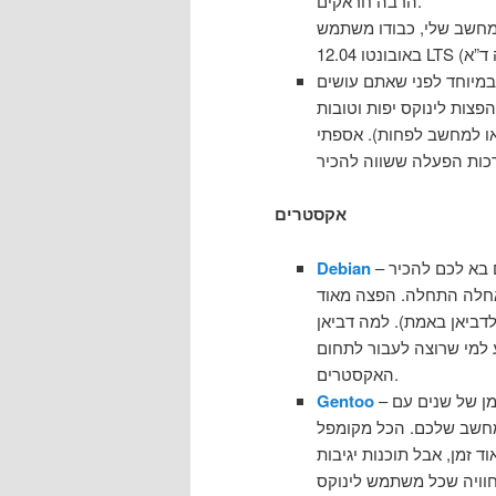
הרבה חראקים.
במחשב שלי, כבודו משתמש
במיוחד לפני שאתם עושים
פצות לינוקס יפות וטובות
(או למחשב לפחות). אספתי
אקסטרים
– האבא/אימא(?) של אובונטו, מרגישה קצת יותר מיושנת, אבל אם בא לכם להכיר
Debian
אחלה התחלה. הפצה מאוד
 לדביאן באמת). למה דביאן
 למי שרוצה לעבור לתחום
האקסטרים.
Gentoo
למחשב שלכם. הכל מקומפל
זמן, אבל תוכנות יגיבות
 חוויה שכל משתמש לינוקס