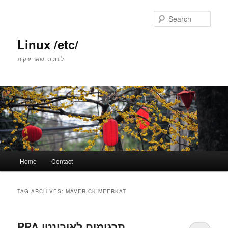
Skip
Skip
to
to
Sear
primary
secondary
content
content
Linux /etc/
לינוקס ושאר ירקות
Main
Home
Contact
menu
TAG ARCHIVES:
MAVERICK MEERKAT
PPA תרגומים לאובונטו