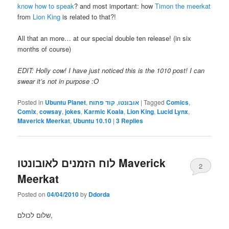
know how to speak
? and most important: how
Timon the meerkat
from
Lion King
is related to that?!
All that an more… at our special double ten release! (in six
months of course)
EDIT: Holly cow! I have just noticed this is the 1010 post! I can
swear it’s not in purpose :O
,
Comics
Tagged
|
אובונטו
,
קוד פתוח
,
Ubuntu Planet
Posted in
Comix
,
cowsay
,
jokes
,
Karmic Koala
,
Lion King
,
Lucid Lynx
,
Maverick Meerkat
,
Ubuntu 10.10
|
3
Replies
לוח הזמנים לאובונטו Maverick
2
Meerkat
Posted on
04/04/2010
by
Ddorda
שלום לכולם,