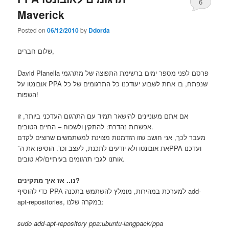
6
Maverick
Posted on
06/12/2010
by
Ddorda
שלום חברים,
David Planella פרסם לפני מספר ימים ברשימת התפוצה של מתרגמי
אובונטו על PPA שנפתח, בו אחת לשבוע יעודכנו כל התרגומים של כל
השפות!
אם אתם מעוניינים להישאר תמיד עם התרגום העדכני ביותר, זו
אפשרות נהדרת: להתקין ולשכוח – החיים הטובים.
מעבר לכך, אני חושב שזו הזדמנות מצוינת למשתמשים שרוצים לקדם
את אובונטו ולא יודעים לתכנת, לעצב וכו’. הוסיפו את ה־PPA ועדכנו
אותנו לגבי תרגומים בעיתיים/לא טובים.
נו.. אז איך מתקינים?
כדי להוסיף PPA למערכת במהירות, מומלץ להשתמש בתכנה add-
apt-repositories, במקרה שלנו:
sudo add-apt-repository ppa:ubuntu-langpack/ppa