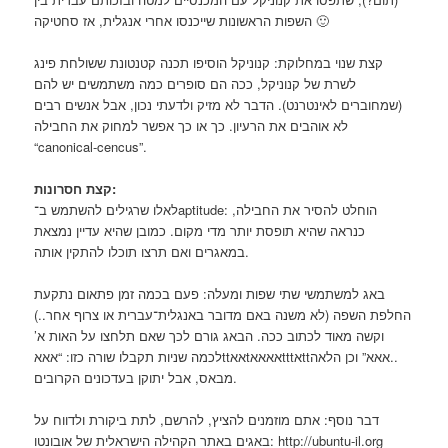
השפות הראשונות שייכנסו אחרי אנגלית, אז סחטיקה 🙂
קצת שנוי במחלוקת: קנוניקל הוסיפו תכנה קטנטונת ששולחת פינג
לשרת של קנוניקל, ככה הם סופרים כמה משתמשים יש להם
(שמחוברים לאינטרנט). הדבר לא מזיק ולדעתי נכון, אבל אנשים רבים
לא אוהבים את הרעיון. כך או כך אפשר למחוק את החבילה
“canonical-cencus”.
קצת חסרונות:
לאלו שרגילים להשתמש ב־aptitude: הוחלט להסיר את החבילה,
כנראה שהיא תופסת יותר מדי מקום. כמובן שהיא עדיין נמצאת
במאגרים ואם תרצו תוכלו להתקין אותה.
באג למשתמשי שתי שפות ומעלה: פעם בכמה זמן פתאום נתקעת
החלפת השפה (לא משנה באם מדובר באנגלית־עברית או צרוף אחר..)
וקשה מאוד לכתוב ככה. הבאג גורם לכך שאם תלחצו על האות א’
לכמה שניות תקבלו שורה כזו: “אאאttאאtאאאאtttאttאאא” וכן הלאה..
מבאס, אבל יתוקן בעדכונים הקרובים.
דבר נוסף: אתם מוזמנים להציץ, להרשם, לתת ביקורת ולדווח על
באגים באתר הקהילה הישראלית של אובונטו: http://ubuntu-il.org