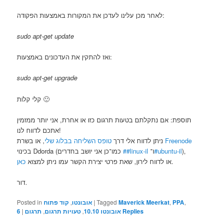
לאחר מכן עלינו לעדכן את המקורות באמצעות הפקודה:
sudo apt-get update
ואז להתקין את העדכונים באמצעות:
sudo apt-get upgrade
קלי קלות 🙂
תוספת: אם נתקלתם בטעות תרגום כזו או אחרת, אני יותר ממזמין
אתכם לדווח לנו!
Freenode
, או בשרת
ניתן לדווח אלי דרך
טופס השליחה בבלוג שלי
),
#ubuntu-il
##linux-il
בכינוי Ddorda (כמו־כן אני יושב בחדרים ‎
.
או לדווח לירון, שאת פרטי יצירת הקשר עמו ניתן למצוא
כאן
דור.
,
PPA
,
Maverick Meerkat
Tagged
|
אובונטו
,
קוד פתוח
Posted in
Replies
אובונטו 10.10
,
טעויות תרגום
,
תרגום
|
6