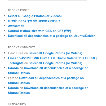
a
r
RECENT POSTS
c
Select all Google Photos (or Videos)
h
ריברסינג מאפס, או: איך למדתי לפרוש
Awesome!!
Control textbox size with CSS on CF7 (WP)
Download all dependencies of a package on Ubuntu/Debian
RECENT COMMENTS
Geoff Price
on
Select all Google Photos (or Videos)
Links 15/4/2020: GNU Guix 1.1.0, Oracle Solaris 11.4 SRU20 |
Techrights
on
Select all Google Photos (or Videos)
Ddorda
on
Download all dependencies of a package on
Ubuntu/Debian
Faiz
on
Download all dependencies of a package on
Ubuntu/Debian
Ddorda
on
Download all dependencies of a package on
Ubuntu/Debian
CATEGORIES