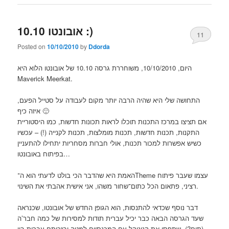
אובונטו 10.10 :)
11
Posted on
10/10/2010
by
Ddorda
היום, 10/10/2010, משוחררת גרסה 10.10 של אובונטו הלוא היא
Maverick Meerkat.
התחושה שלי היא שהיה הרבה יותר מקום לעבודה על סטייל הפעם,
איזה כיף 🙂
אם תציצו במרכז התכנות תוכלו לראות תכונות חדשות, כמו היסטוריית
התקנות, תכנות חדשות, תכנות מומלצות, תכנות לקנייה (!) – עכשיו
כשיש אפשרות למכור תכנות, אולי חברות מסחריות יתחילו להתעניין
בפיתוח באובונטו…
האמת היא שהדבר הכי בולט לדעתי הוא ה־Theme עצמו שעבר פיתוח
רציני, פתאום הכל כתום־שחור משהו, אני אישית אהבתי את השינוי.
דבר נוסף שכדאי להתנסות, הוא הגופן החדש של אובונטו, שכנראה
שעד הגרסה הבאה כבר יכיל עברית תודות למסירות של כמה חבר’ה
(תום?), שתפסו את קנוניקל עם המכנסיים למטה ובזכותם עברית בין