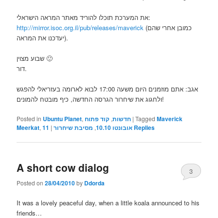
את המערכת תוכלו להוריד מאתר המראה הישראלי:
(כמובן אחרי שהם
http://mirror.isoc.org.il/pub/releases/maverick
יעדכנו את המראה).
שבוע מצוין 🙂
דור.
אגב: אתם מוזמנים היום משעה 17:00 לבוא לארומה בעזריאלי להפגש
ולחגוג את שיחרור הגרסה החדשה, כיף מובטח להמונים!
Maverick
Tagged
|
חדשות
,
קוד פתוח
,
Ubuntu Planet
Posted in
Replies
אובונטו 10.10
,
מסיבת שיחרור
|
11
,
Meerkat
A short cow dialog
3
Posted on
28/04/2010
by
Ddorda
It was a lovely peaceful day, when a little koala announced to his
friends…