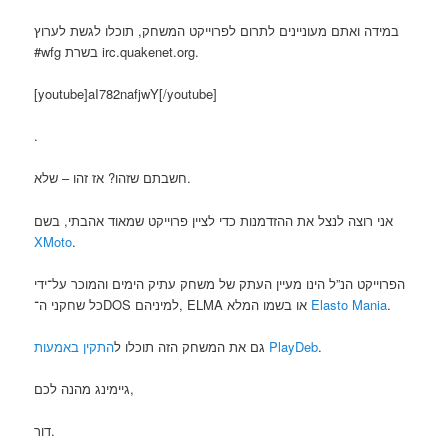
במידה ואתם מעוניינים לתרום לפרוייקט המשחק, תוכלו לגשת לערוץ
#wfg בשרת irc.quakenet.org.
[youtube]aI782nafjwY[/youtube]
.
חשבתם שזהו? אז זהו – שלא.
אני רוצה לנצל את ההזדמנות כדי לציין פרוייקט שמאוד אהבתי, בשם
XMoto
.
הפרוייקט הנ”ל הינו מעיין העתק של משחק עתיק הימים והמוכר על־ידי
כל שחקני ה־DOS למיניהם, ELMA או בשמו המלא
Elasto Mania
.
גם את המשחק הזה תוכלו ל
התקין באמעות PlayDeb
.
גיימינג מהנה לכם,
דור.