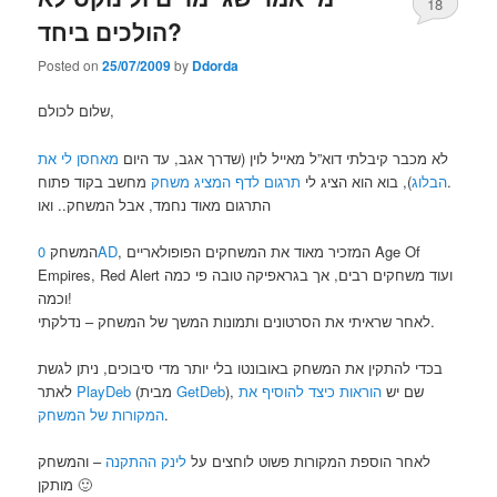
18
הולכים ביחד?
Posted on
25/07/2009
by
Ddorda
שלום לכולם,
לא מכבר קיבלתי דוא”ל מאייל לוין (שדרך אגב, עד היום
מאחסן לי את
מחשב בקוד פתוח.
הבלוג
), בוא הוא הציג לי
תרגום לדף המציג משחק
התרגום מאוד נחמד, אבל המשחק.. ואו
המשחק
0AD
, המזכיר מאוד את המשחקים הפופולאריים Age Of
Empires, Red Alert ועוד משחקים רבים, אך בגראפיקה טובה פי כמה
וכמה!
לאחר שראיתי את הסרטונים ותמונות המשך של המשחק – נדלקתי.
בכדי להתקין את המשחק באובונטו בלי יותר מדי סיבוכים, ניתן לגשת
לאתר
PlayDeb
(מבית
GetDeb
הוראות כיצד להוסיף את
), שם יש
המקורות של המשחק
.
לאחר הוספת המקורות פשוט לוחצים על
לינק ההתקנה
– והמשחק
מותקן 🙂