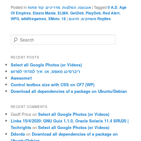
Posted in
קוד פתוח
,
מדריכים
,
המלצות
,
אובונטו
|
Tagged
0 A.D
,
Age
Of Empires
,
Elasto Mania
,
ELMA
,
GetDeb
,
PlayDeb
,
Red Alert
,
WFG
,
wildfiregames
,
XMoto
,
18
|
תרגום
,
משחקים
Replies
S
e
a
r
RECENT POSTS
c
Select all Google Photos (or Videos)
h
ריברסינג מאפס, או: איך למדתי לפרוש
Awesome!!
Control textbox size with CSS on CF7 (WP)
Download all dependencies of a package on Ubuntu/Debian
RECENT COMMENTS
Geoff Price
on
Select all Google Photos (or Videos)
Links 15/4/2020: GNU Guix 1.1.0, Oracle Solaris 11.4 SRU20 |
Techrights
on
Select all Google Photos (or Videos)
Ddorda
on
Download all dependencies of a package on
Ubuntu/Debian