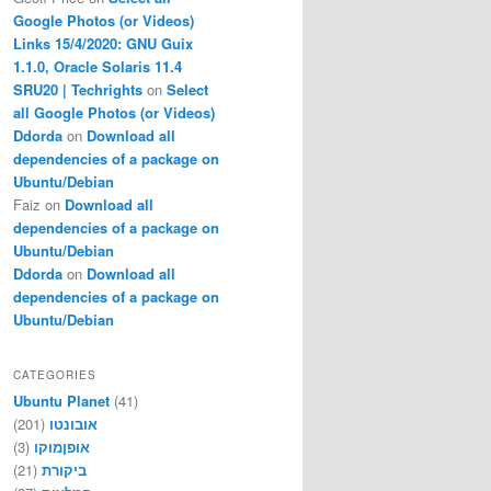
Google Photos (or Videos)
Links 15/4/2020: GNU Guix
1.1.0, Oracle Solaris 11.4
SRU20 | Techrights
on
Select
all Google Photos (or Videos)
Ddorda
on
Download all
dependencies of a package on
Ubuntu/Debian
Faiz
on
Download all
dependencies of a package on
Ubuntu/Debian
Ddorda
on
Download all
dependencies of a package on
Ubuntu/Debian
CATEGORIES
Ubuntu Planet
(41)
(201)
אובונטו
(3)
אופןמוקו
(21)
ביקורת