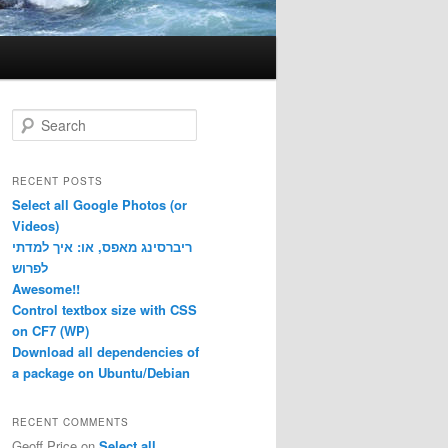
S
e
a
r
RECENT POSTS
c
Select all Google Photos (or
h
Videos)
ריברסינג מאפס, או: איך למדתי
לפרוש
Awesome!!
Control textbox size with CSS
on CF7 (WP)
Download all dependencies of
a package on Ubuntu/Debian
RECENT COMMENTS
Geoff Price
on
Select all