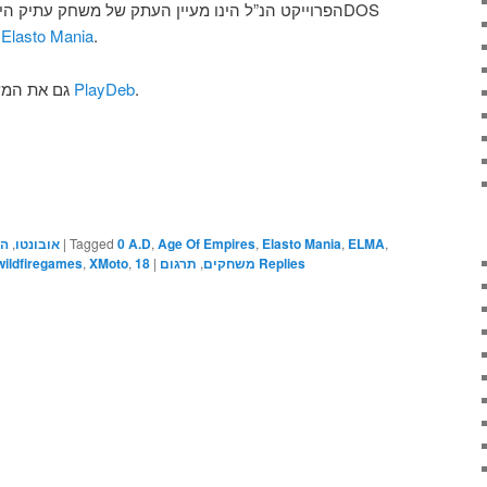
הפרוייקט הנ”ל הינו מעיין העתק של משחק עתיק היDOS
או בשמו
Elasto Mania
.
גם את המש
התקין באמעות PlayDeb
.
המ
,
אובונטו
|
Tagged
0 A.D
,
Age Of Empires
,
Elasto Mania
,
ELMA
,
wildfiregames
,
XMoto
,
18
|
תרגום
,
משחקים
Replies