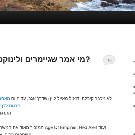
מי אמר שגיימרים ולינוקס לא הולכים ביחד?
18
לא מכבר קיבלתי דוא”ל מאייל לוין (שדרך אגב, עד היום
מאחסן
מחשב בקוד פתוח.
תרגום לדף
התרגום
משחקים רבים, אך בגראפיקה טובה פי כמה וכמה!