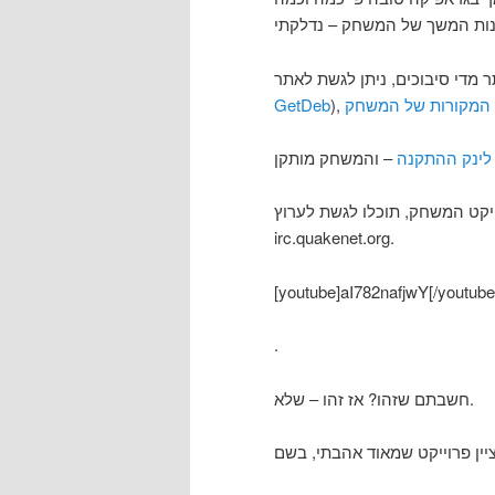
GetDeb
ת המקורות של המשחק
לינק ההתקנה
לפרוייקט המשחק, תוכלו לגשת לערוץ
irc.quakenet.org.
[youtube]aI782nafjwY[/youtube
.
חשבתם שזהו? אז זהו – שלא.