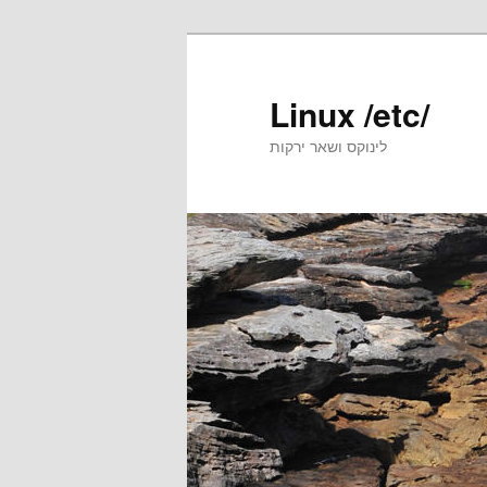
Skip
Skip
to
to
primary
secondary
Linux /etc/
content
content
לינוקס ושאר ירקות