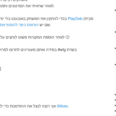
לאחר שראיתי את הסרטונים ותמונות המשך של המשחק – נדלקתי.
בכדי להתקין את המשחק באובונטו בלי יותר מדי סיבוכים, ניתן לגשת לאתר
PlayDeb
(מבית
הוראות כיצד להוסיף א
), שם יש
.
– והמשחק מותקן 🙂
לאחר הוספת המקורות פשוט לוחצים על
במידה ואתם מעוניינים לתרום  #wfg בשרת
]
אני רוצה לנצל את ההזדמנות כדי לציין פרוייקט שמאוד אהבתי, בשם
XMoto
.